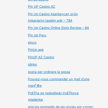
Pin UP Casino AZ
Pin Up Casino Azərbaycan üçün
imkanlarını təqdim edir – 784
Pin Up Casino Online Slots Review – 84
Pin Up Peru
pinco
PinUp apk
PinUP AZ Casino
plinko
posta per ordinare la sposa
Pouvez-vous commander un mail d'une
mariГ©e
PoЕЎta po redoslijedu troЕЎkova
mladenke
precios promedio de las novias por correo