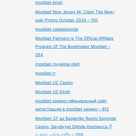
mostbet kirish
Mostbet New Jersey Nj: Claim The New-
user Promo October 2024 – 150
mostbet ozbekistonda
Mostbet Partners Is The Official Affiliate
Program Of The Bookmaker Mostbet –
264
mostbet royxatga olish
mostbet tr
Mostbet UZ Casino
Mostbet UZ Kirish
mostbet казино-официальный сайт,
регистрация в mostbet казино – 812
Mostbet-27-az Başlanğıc Rəsmi Saytında
Casino, Qeydiyyat Dilində Azərbayca ශ්‍රී
ලංකාව බේරා ගනිමු – 709