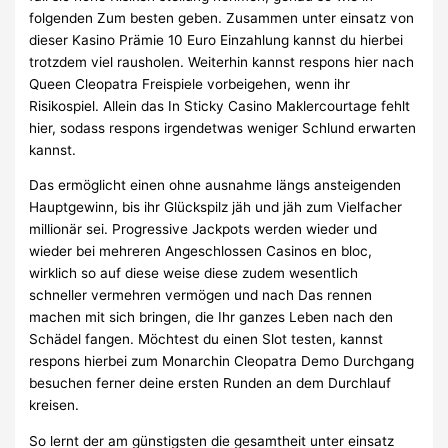
folgenden Zum besten geben. Zusammen unter einsatz von
dieser Kasino Prämie 10 Euro Einzahlung kannst du hierbei
trotzdem viel rausholen. Weiterhin kannst respons hier nach
Queen Cleopatra Freispiele vorbeigehen, wenn ihr
Risikospiel. Allein das In Sticky Casino Maklercourtage fehlt
hier, sodass respons irgendetwas weniger Schlund erwarten
kannst.
Das ermöglicht einen ohne ausnahme längs ansteigenden
Hauptgewinn, bis ihr Glückspilz jäh und jäh zum Vielfacher
millionär sei. Progressive Jackpots werden wieder und
wieder bei mehreren Angeschlossen Casinos en bloc,
wirklich so auf diese weise diese zudem wesentlich
schneller vermehren vermögen und nach Das rennen
machen mit sich bringen, die Ihr ganzes Leben nach den
Schädel fangen. Möchtest du einen Slot testen, kannst
respons hierbei zum Monarchin Cleopatra Demo Durchgang
besuchen ferner deine ersten Runden an dem Durchlauf
kreisen.
So lernt der am günstigsten die gesamtheit unter einsatz