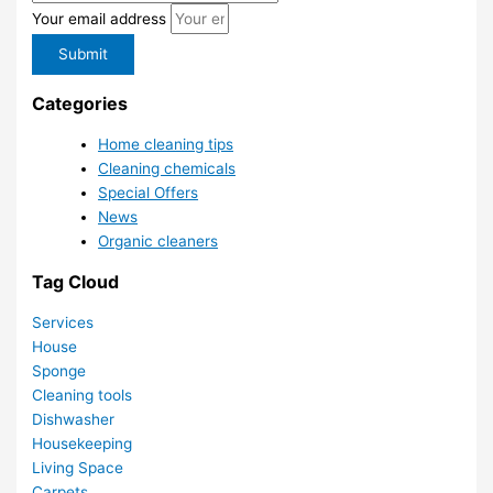
Your email address
Submit
Categories
Home cleaning tips
Cleaning chemicals
Special Offers
News
Organic cleaners
Tag Cloud
Services
House
Sponge
Cleaning tools
Dishwasher
Housekeeping
Living Space
Carpets