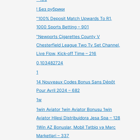
! Без рубрики
"100% Deposit Match Upwards To R1,
1000 Sports Betting – 901
"Newports Cigarettes County V
Chesterfield League Two Tv Set Channel,
Live Flow, Kick-off Time – 216
0,103482724
1
14 Nouveaux Codes Bonus Sans Dépôt
Pour Avril 2024 – 682
1w
1win Aviator 1win Aviator Bonusu 1win
Aviator Hilesi Distribuidora Jesa Spa – 128
1Win AZ Bonuslar, Mobil Tətbiq və Mərc
Marketləri – 337