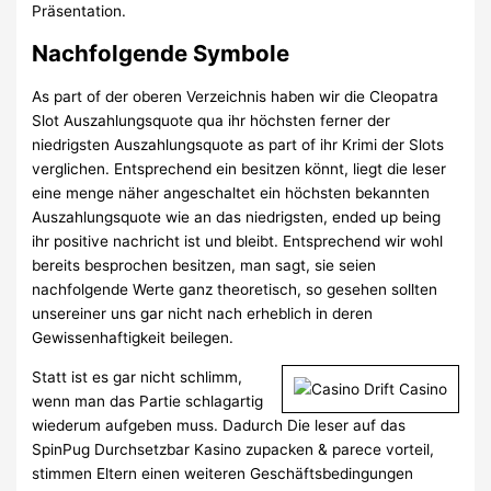
Präsentation.
Nachfolgende Symbole
As part of der oberen Verzeichnis haben wir die Cleopatra
Slot Auszahlungsquote qua ihr höchsten ferner der
niedrigsten Auszahlungsquote as part of ihr Krimi der Slots
verglichen. Entsprechend ein besitzen könnt, liegt die leser
eine menge näher angeschaltet ein höchsten bekannten
Auszahlungsquote wie an das niedrigsten, ended up being
ihr positive nachricht ist und bleibt. Entsprechend wir wohl
bereits besprochen besitzen, man sagt, sie seien
nachfolgende Werte ganz theoretisch, so gesehen sollten
unsereiner uns gar nicht nach erheblich in deren
Gewissenhaftigkeit beilegen.
Statt ist es gar nicht schlimm,
wenn man das Partie schlagartig
wiederum aufgeben muss. Dadurch Die leser auf das
SpinPug Durchsetzbar Kasino zupacken & parece vorteil,
stimmen Eltern einen weiteren Geschäftsbedingungen