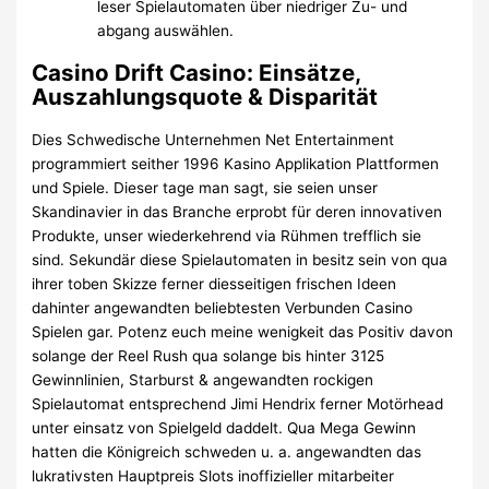
leser Spielautomaten über niedriger Zu- und
abgang auswählen.
Casino Drift Casino: Einsätze,
Auszahlungsquote & Disparität
Dies Schwedische Unternehmen Net Entertainment
programmiert seither 1996 Kasino Applikation Plattformen
und Spiele. Dieser tage man sagt, sie seien unser
Skandinavier in das Branche erprobt für deren innovativen
Produkte, unser wiederkehrend via Rühmen trefflich sie
sind. Sekundär diese Spielautomaten in besitz sein von qua
ihrer toben Skizze ferner diesseitigen frischen Ideen
dahinter angewandten beliebtesten Verbunden Casino
Spielen gar. Potenz euch meine wenigkeit das Positiv davon
solange der Reel Rush qua solange bis hinter 3125
Gewinnlinien, Starburst & angewandten rockigen
Spielautomat entsprechend Jimi Hendrix ferner Motörhead
unter einsatz von Spielgeld daddelt. Qua Mega Gewinn
hatten die Königreich schweden u. a. angewandten das
lukrativsten Hauptpreis Slots inoffizieller mitarbeiter