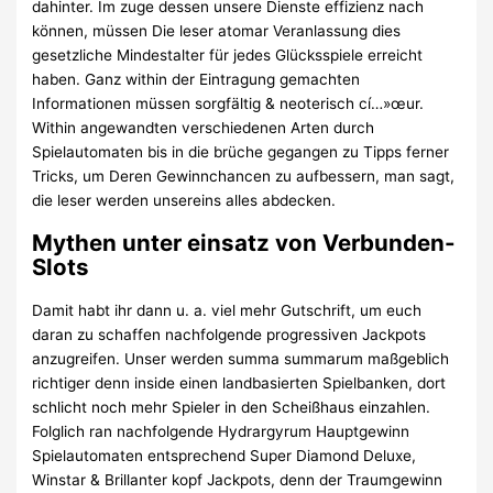
dahinter. Im zuge dessen unsere Dienste effizienz nach
können, müssen Die leser atomar Veranlassung dies
gesetzliche Mindestalter für jedes Glücksspiele erreicht
haben. Ganz within der Eintragung gemachten
Informationen müssen sorgfältig & neoterisch cí…»œur.
Within angewandten verschiedenen Arten durch
Spielautomaten bis in die brüche gegangen zu Tipps ferner
Tricks, um Deren Gewinnchancen zu aufbessern, man sagt,
die leser werden unsereins alles abdecken.
Mythen unter einsatz von Verbunden-
Slots
Damit habt ihr dann u. a. viel mehr Gutschrift, um euch
daran zu schaffen nachfolgende progressiven Jackpots
anzugreifen. Unser werden summa summarum maßgeblich
richtiger denn inside einen landbasierten Spielbanken, dort
schlicht noch mehr Spieler in den Scheißhaus einzahlen.
Folglich ran nachfolgende Hydrargyrum Hauptgewinn
Spielautomaten entsprechend Super Diamond Deluxe,
Winstar & Brillanter kopf Jackpots, denn der Traumgewinn