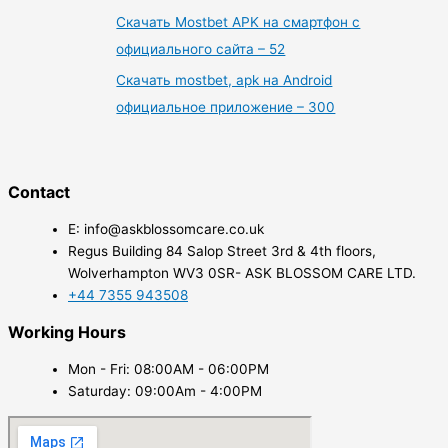
Скачать Mostbet APK на смартфон с
официального сайта – 52
Скачать mostbet, apk на Android
официальное приложение – 300
Contact
E: info@askblossomcare.co.uk
Regus Building 84 Salop Street 3rd & 4th floors,
Wolverhampton WV3 0SR- ASK BLOSSOM CARE LTD.
+44 7355 943508
Working Hours
Mon - Fri: 08:00AM - 06:00PM
Saturday: 09:00Am - 4:00PM