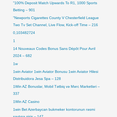
"100% Deposit Match Upwards To R1, 1000 Sports
Betting – 901
"Newports Cigarettes County V Chesterfield League
Two Tv Set Channel, Live Flow, Kick-off Time – 216
0,103482724
1
14 Nouveaux Codes Bonus Sans Dépôt Pour Avril
2024 – 682
1w
1win Aviator 1win Aviator Bonusu 1win Aviator Hilesi
Distribuidora Jesa Spa – 128
1Win AZ Bonuslar, Mobil Tətbiq və Mərc Marketləri –
337
1Win AZ Casino
1win Bet Azerbaycan bukmeker kontorunun rəsmi
saytına giriş – 147