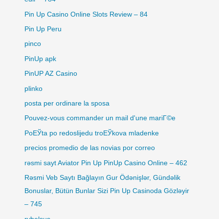
Pin Up Casino Online Slots Review – 84
Pin Up Peru
pinco
PinUp apk
PinUP AZ Casino
plinko
posta per ordinare la sposa
Pouvez-vous commander un mail d'une mariГ©e
PoЕЎta po redoslijedu troЕЎkova mladenke
precios promedio de las novias por correo
rəsmi sayt Aviator Pin Up PinUp Casino Online – 462
Rəsmi Veb Saytı Bağlayın️ Gur Ödənişlər, Gündəlik
Bonuslar, Bütün Bunlar Sizi Pin Up Casinoda Gözləyir
– 745