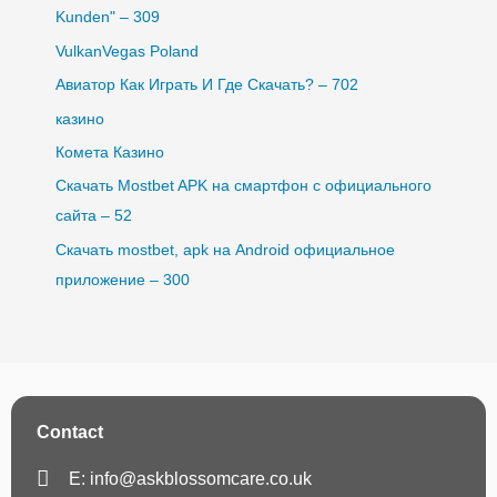
Kunden" – 309
VulkanVegas Poland
Авиатор Как Играть И Где Скачать? – 702
казино
Комета Казино
Скачать Mostbet APK на смартфон с официального
сайта – 52
Скачать mostbet, apk на Android официальное
приложение – 300
Contact
E: info@askblossomcare.co.uk