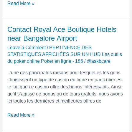
Read More »
Contact
Contact Royal Ace Boutique Hotels
Royal
near Bangalore Airport
Ace
Leave a Comment
/
PERTINENCE DES
Boutique
STATISTIQUES AFFICHÉES SUR UN HUD Les outils
Hotels
du poker online Poker en ligne - 186
/
@askbcare
near
Bangalore
L’une des principales raisons pour lesquelles les gens
Airport
choisissent un type de casino en ligne en particulier est
le fait que ce casino offre des bonus intéressants. Ainsi,
qu’il s’agisse de bonus ou de tours gratuits, nous avons
ici toutes les dernières et meilleures offres de
Read More »