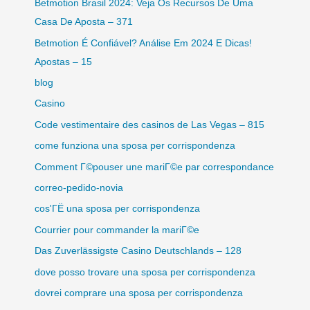
Betmotion Brasil 2024: Veja Os Recursos De Uma
Casa De Aposta – 371
Betmotion É Confiável? Análise Em 2024 E Dicas!
Apostas – 15
blog
Casino
Code vestimentaire des casinos de Las Vegas – 815
come funziona una sposa per corrispondenza
Comment Г©pouser une mariГ©e par correspondance
correo-pedido-novia
cos'ГЁ una sposa per corrispondenza
Courrier pour commander la mariГ©e
Das Zuverlässigste Casino Deutschlands – 128
dove posso trovare una sposa per corrispondenza
dovrei comprare una sposa per corrispondenza