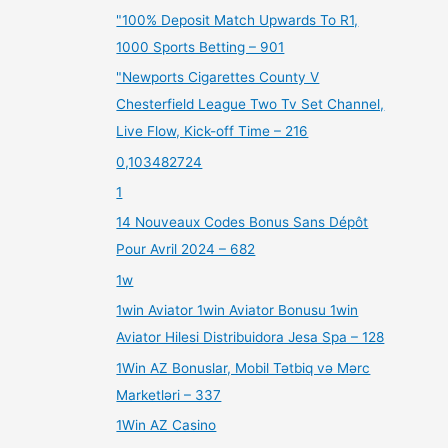
"100% Deposit Match Upwards To R1,
1000 Sports Betting – 901
"Newports Cigarettes County V
Chesterfield League Two Tv Set Channel,
Live Flow, Kick-off Time – 216
0,103482724
1
14 Nouveaux Codes Bonus Sans Dépôt
Pour Avril 2024 – 682
1w
1win Aviator 1win Aviator Bonusu 1win
Aviator Hilesi Distribuidora Jesa Spa – 128
1Win AZ Bonuslar, Mobil Tətbiq və Mərc
Marketləri – 337
1Win AZ Casino