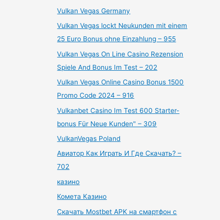
Vulkan Vegas Germany
Vulkan Vegas lockt Neukunden mit einem
25 Euro Bonus ohne Einzahlung – 955
Vulkan Vegas On Line Casino Rezension
Spiele And Bonus Im Test – 202
Vulkan Vegas Online Casino Bonus 1500
Promo Code 2024 – 916
Vulkanbet Casino Im Test 600 Starter-
bonus Für Neue Kunden" – 309
VulkanVegas Poland
Авиатор Как Играть И Где Скачать? –
702
казино
Комета Казино
Скачать Mostbet APK на смартфон с