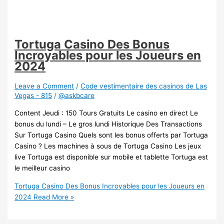
Tortuga Casino Des Bonus
Incroyables pour les Joueurs en
2024
Leave a Comment
/
Code vestimentaire des casinos de Las
Vegas - 815
/
@askbcare
Content Jeudi : 150 Tours Gratuits Le casino en direct Le
bonus du lundi – Le gros lundi Historique Des Transactions
Sur Tortuga Casino Quels sont les bonus offerts par Tortuga
Casino ? Les machines à sous de Tortuga Casino Les jeux
live Tortuga est disponible sur mobile et tablette Tortuga est
le meilleur casino
Tortuga Casino Des Bonus Incroyables pour les Joueurs en
2024
Read More »