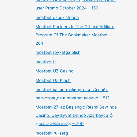
user Promo October 2024 – 150
mostbet ozbekistonda
Mostbet Partners Is The Official Affiliate
Program Of The Bookmaker Mostbet –
264
mostbet royxatga olish
mostbet tr
Mostbet UZ Casino
Mostbet UZ Kirish
mostbet казино-официальный сайт,
регистрация в mostbet казино – 812
Mostbet-27-az Başlanğıc Rəsmi Saytında
Casino, Qeydiyyat Dilində Azərbayca ශ්‍රී
ලංකාව බේරා ගනිමු – 709
mostbet-ru-serg