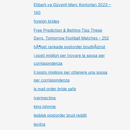
Etibarlı və Güvənli Mərc Kontorları 2023 –
140
foreign brides
Free Prediction & Betting Tips These
Days, Tomorrow Football Matches – 252
hÃ¶gst rankade postorder brudtjÃ¤nst
i posti migliori per trovare la sposa per
corrispondenza
il posto migliore per ottenere una sposa
per corrispondenza
is mail order bride safe
ivermectine
king johnnie
lesbisk postorder brud reddit
levitra