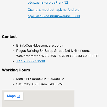
официального сайта – 52
Скачать mostbet, apk на Android
официальное приложение – 300
Contact
E: info@askblossomcare.co.uk
Regus Building 84 Salop Street 3rd & 4th floors,
Wolverhampton WV3 0SR- ASK BLOSSOM CARE LTD.
+44 7355 943508
Working Hours
Mon - Fri: 08:00AM - 06:00PM
Saturday: 09:00Am - 4:00PM