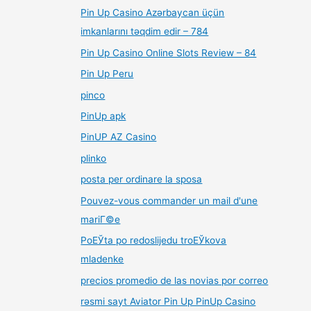
Pin Up Casino Azərbaycan üçün
imkanlarını təqdim edir – 784
Pin Up Casino Online Slots Review – 84
Pin Up Peru
pinco
PinUp apk
PinUP AZ Casino
plinko
posta per ordinare la sposa
Pouvez-vous commander un mail d'une
mariГ©e
PoЕЎta po redoslijedu troЕЎkova
mladenke
precios promedio de las novias por correo
rəsmi sayt Aviator Pin Up PinUp Casino