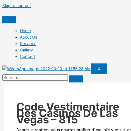
Skip to content
Home
About Us
Services
Gallery
Contact
X
Code Vestimentaire
Des Casinos De Las
Vegas – 815
Depuis le rooftop, vous pourrez profiter d’une jolie vue sur le