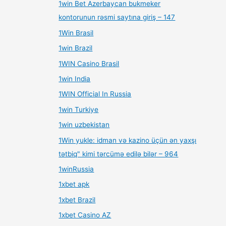
1win Bet Azerbaycan bukmeker
kontorunun rəsmi saytına giriş – 147
1Win Brasil
1win Brazil
1WIN Casino Brasil
1win India
1WIN Official In Russia
1win Turkiye
1win uzbekistan
1Win yukle: idman və kazino üçün ən yaxşı
tətbiq" kimi tərcümə edilə bilər – 964
1winRussia
1xbet apk
1xbet Brazil
1xbet Casino AZ