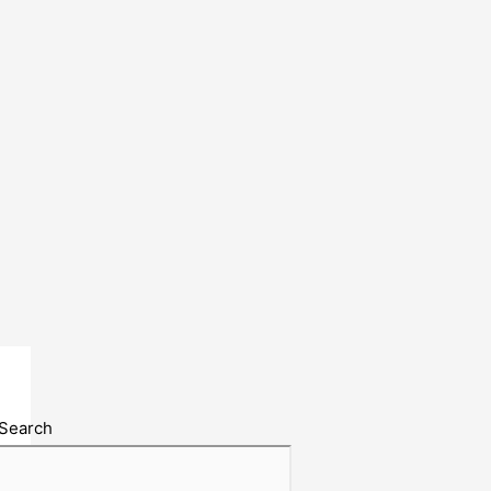
Search