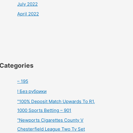
July 2022
April 2022
Categories
– 195
! Без рубрики
"100% Deposit Match Upwards To R1,
1000 Sports Betting – 901
"Newports Cigarettes County V
Chesterfield League Two Tv Set