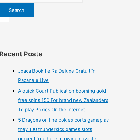
Search
Recent Posts
Joaca Book fie Ra Deluxe Gratuit în
Pacanele Live
A quick Court Publication booming gold
free spins 150 For brand new Zealanders
To play Pokies On the internet
5 Dragons on line pokies ports gameplay
they 100 thunderkick games slots
percent free here to own enjoyable