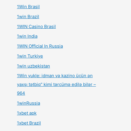
1Win Brasil
1win Brazil
1WIN Casino Brasil
1win India
1WIN Official In Russia
1win Turkiye
1win uzbekistan
1Win yukle: idman və kazino üçün ən
yaxşı tətbiq" kimi tərcümə edilə bilər –
964
1winRussia
1xbet apk
1xbet Brazil