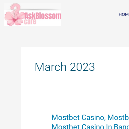
Skip
to
HOM
content
March 2023
Mostbet
Mostbet Casino, Mostb
Casino,
Mostbet Casino In Ban