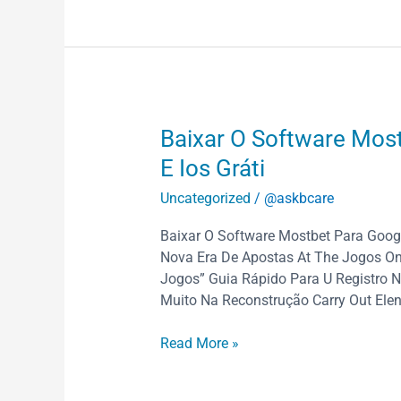
Baixar
Baixar O Software Mos
O
E Ios Gráti
Software
Mostbet
Uncategorized
/
@askbcare
Para
Baixar O Software Mostbet Para Googl
Google
Nova Era De Apostas At The Jogos On
Android
Jogos” Guia Rápido Para U Registro 
Apk
Muito Na Reconstrução Carry Out Elen
E
Ios
Read More »
Gráti