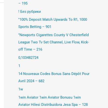
– 195
! Без рубрики
"100% Deposit Match Upwards To R1, 1000
Sports Betting – 901
"Newports Cigarettes County V Chesterfield
League Two Tv Set Channel, Live Flow, Kick-
off Time – 216
0,103482724
1
14 Nouveaux Codes Bonus Sans Dépôt Pour
Avril 2024 – 682
1w
1win Aviator 1win Aviator Bonusu 1win
Aviator Hilesi Distribuidora Jesa Spa – 128