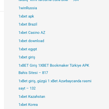
1winRussia
1xbet apk
1xbet Brazil
1xbet Casino AZ
1xbet download
1xbet egypt
1xbet giriş
1xBET Giriş 1XBET Bookmaker Türkiye APK
Bahis Sitesi – 817
1xBet giriş, güzgü 1 xBet Azərbaycanda rəsmi
sayt – 132
1xbet Kazahstan
1xbet Korea