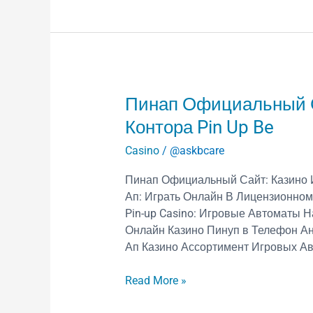
Пинап
Пинап Официальный С
Официальный
Контора Pin Up Be
Сайт:
Казино
Casino
/
@askbcare
И
Пинап Официальный Сайт: Казино И
Букмекерская
Ап: Играть Онлайн В Лицензионном 
Контора
Pin-up Casino: Игровые Автоматы 
Pin
Онлайн Казино Пинуп в Телефон Ан
Up
Ап Казино Ассортимент Игровых А
Be
Read More »