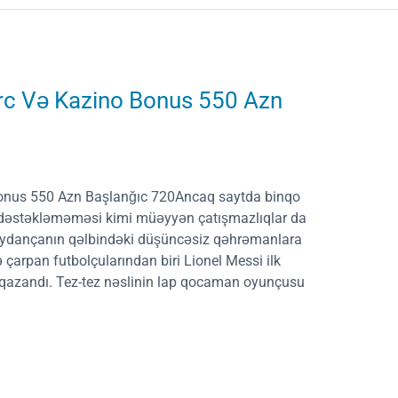
c Və Kazino Bonus 550 Azn
onus 550 Azn Başlanğıc 720Ancaq saytda binqo
dəstəkləməməsi kimi müəyyən çatışmazlıqlar da
dançanın qəlbindəki düşüncəsiz qəhrəmanlara
ə çarpan futbolçularından biri Lionel Messi ilk
a qazandı. Tez-tez nəslinin lap qocaman oyunçusu