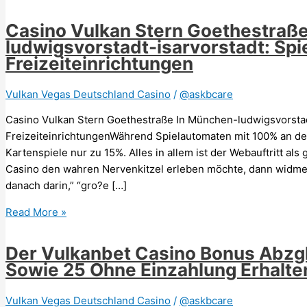
Casino Vulkan Stern Goethestraß
ludwigsvorstadt-isarvorstadt: Spi
Freizeiteinrichtungen
Vulkan Vegas Deutschland Casino
/
@askbcare
Casino Vulkan Stern Goethestraße In München-ludwigsvorstadt
FreizeiteinrichtungenWährend Spielautomaten mit 100% an d
Kartenspiele nur zu 15%. Alles in allem ist der Webauftritt a
Casino den wahren Nervenkitzel erleben möchte, dann widmet
danach darin,” “gro?e […]
Read More »
Der Vulkanbet Casino Bonus Abzgl
Sowie 25 Ohne Einzahlung Erhalte
Vulkan Vegas Deutschland Casino
/
@askbcare