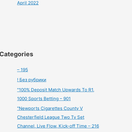
April 2022
Categories
– 195
! Без рубрики
"100% Deposit Match Upwards To R1,
1000 Sports Betting – 901
"Newports Cigarettes County V
Chesterfield League Two Tv Set
Channel, Live Flow, Kick-off Time – 216