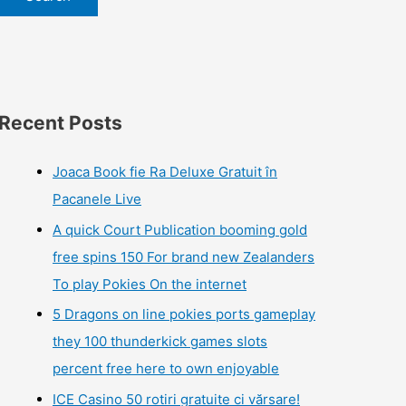
Recent Posts
Joaca Book fie Ra Deluxe Gratuit în
Pacanele Live
A quick Court Publication booming gold
free spins 150 For brand new Zealanders
To play Pokies On the internet
5 Dragons on line pokies ports gameplay
they 100 thunderkick games slots
percent free here to own enjoyable
ICE Casino 50 rotiri gratuite ci vărsare!