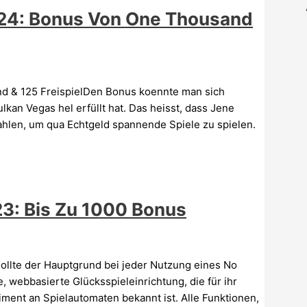
24: Bonus Von One Thousand
d & 125 FreispielDen Bonus koennte man sich
an Vegas hel erfüllt hat. Das heisst, dass Jene
ahlen, um qua Echtgeld spannende Spiele zu spielen.
3: Bis Zu 1000 Bonus
ollte der Hauptgrund bei jeder Nutzung eines No
, webbasierte Glücksspieleinrichtung, die für ihr
iment an Spielautomaten bekannt ist. Alle Funktionen,