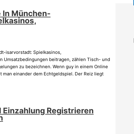
e In München-
elkasinos,
-isarvorstadt: Spielkasinos,
en Umsatzbedingungen beitragen, zählen Tisch- und
ls gelungen zu bezeichnen. Wenn guy in einem Online
 man einander dem Echtgeldspiel. Der Reiz liegt
 Einzahlung Registrieren
n