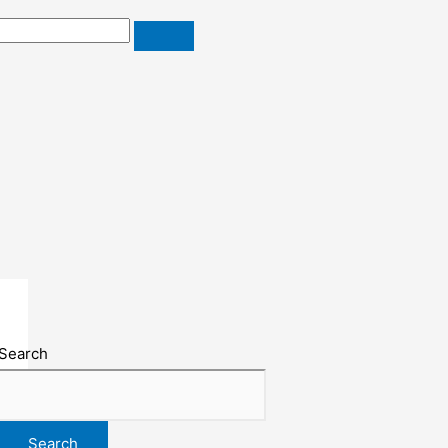
Search
Search