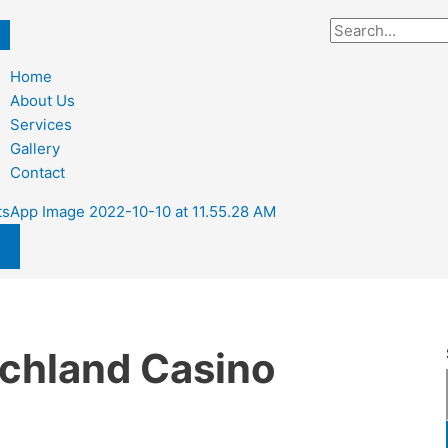
Home
About Us
Services
Gallery
Contact
chland Casino