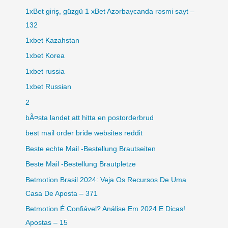
1xBet giriş, güzgü 1 xBet Azərbaycanda rəsmi sayt –
132
1xbet Kazahstan
1xbet Korea
1xbet russia
1xbet Russian
2
bÃ¤sta landet att hitta en postorderbrud
best mail order bride websites reddit
Beste echte Mail -Bestellung Brautseiten
Beste Mail -Bestellung Brautpletze
Betmotion Brasil 2024: Veja Os Recursos De Uma
Casa De Aposta – 371
Betmotion É Confiável? Análise Em 2024 E Dicas!
Apostas – 15