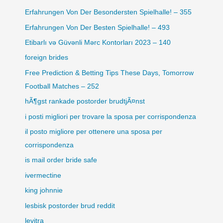
Erfahrungen Von Der Besondersten Spielhalle! – 355
Erfahrungen Von Der Besten Spielhalle! – 493
Etibarlı və Güvənli Mərc Kontorları 2023 – 140
foreign brides
Free Prediction & Betting Tips These Days, Tomorrow
Football Matches – 252
hÃ¶gst rankade postorder brudtjÃ¤nst
i posti migliori per trovare la sposa per corrispondenza
il posto migliore per ottenere una sposa per
corrispondenza
is mail order bride safe
ivermectine
king johnnie
lesbisk postorder brud reddit
levitra