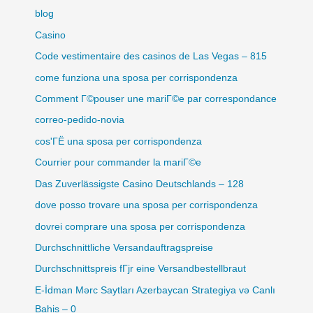
blog
Casino
Code vestimentaire des casinos de Las Vegas – 815
come funziona una sposa per corrispondenza
Comment Г©pouser une mariГ©e par correspondance
correo-pedido-novia
cos'ГЁ una sposa per corrispondenza
Courrier pour commander la mariГ©e
Das Zuverlässigste Casino Deutschlands – 128
dove posso trovare una sposa per corrispondenza
dovrei comprare una sposa per corrispondenza
Durchschnittliche Versandauftragspreise
Durchschnittspreis fГјr eine Versandbestellbraut
E-İdman Mərc Saytları Azerbaycan Strategiya və Canlı
Bahis – 0