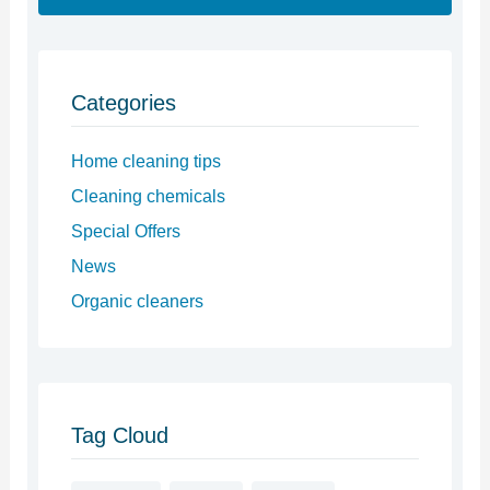
Categories
Home cleaning tips
Cleaning chemicals
Special Offers
News
Organic cleaners
Tag Cloud