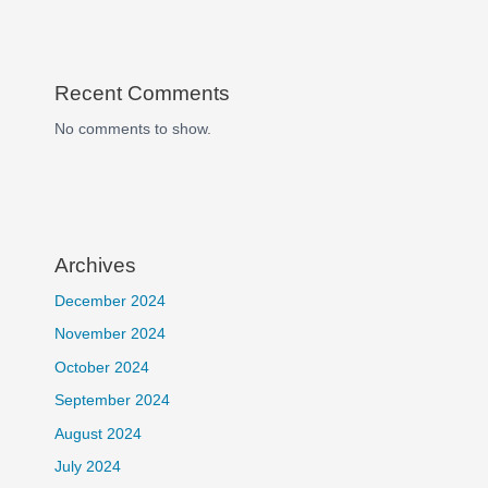
Recent Comments
No comments to show.
Archives
December 2024
November 2024
October 2024
September 2024
August 2024
July 2024