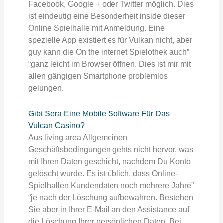
Facebook, Google + oder Twitter möglich. Dies
ist eindeutig eine Besonderheit inside dieser
Online Spielhalle mit Anmeldung. Eine
spezielle App existiert es für Vulkan nicht, aber
guy kann die On the internet Spielothek auch”
“ganz leicht im Browser öffnen. Dies ist mir mit
allen gängigen Smartphone problemlos
gelungen.
Gibt Sera Eine Mobile Software Für Das
Vulcan Casino?
Aus living area Allgemeinen
Geschäftsbedingungen gehts nicht hervor, was
mit Ihren Daten geschieht, nachdem Du Konto
gelöscht wurde. Es ist üblich, dass Online-
Spielhallen Kundendaten noch mehrere Jahre”
“je nach der Löschung aufbewahren. Bestehen
Sie aber in Ihrer E-Mail an den Assistance auf
die Löschung Ihrer persönlichen Daten. Bei