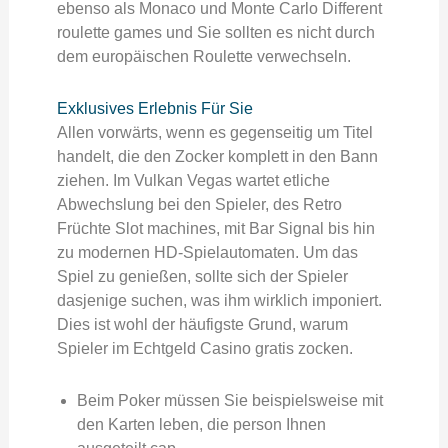
ebenso als Monaco und Monte Carlo Different
roulette games und Sie sollten es nicht durch
dem europäischen Roulette verwechseln.
Exklusives Erlebnis Für Sie
Allen vorwärts, wenn es gegenseitig um Titel
handelt, die den Zocker komplett in den Bann
ziehen. Im Vulkan Vegas wartet etliche
Abwechslung bei den Spieler, des Retro
Früchte Slot machines, mit Bar Signal bis hin
zu modernen HD-Spielautomaten. Um das
Spiel zu genießen, sollte sich der Spieler
dasjenige suchen, was ihm wirklich imponiert.
Dies ist wohl der häufigste Grund, warum
Spieler im Echtgeld Casino gratis zocken.
Beim Poker müssen Sie beispielsweise mit
den Karten leben, die person Ihnen