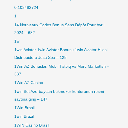
0,103482724
1
14 Nouveaux Codes Bonus Sans Dépôt Pour Avril
2024 – 682
1w
1win Aviator 1win Aviator Bonusu 1win Aviator Hilesi
Distribuidora Jesa Spa – 128
1Win AZ Bonuslar, Mobil Tətbiq və Mərc Marketləri –
337
1Win AZ Casino
1win Bet Azerbaycan bukmeker kontorunun rəsmi
saytına giriş – 147
1Win Brasil
1win Brazil
1WIN Casino Brasil