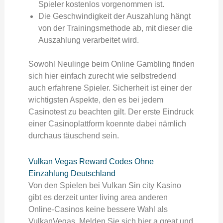
Spieler kostenlos vorgenommen ist.
Die Geschwindigkeit der Auszahlung hängt
von der Trainingsmethode ab, mit dieser die
Auszahlung verarbeitet wird.
Sowohl Neulinge beim Online Gambling finden
sich hier einfach zurecht wie selbstredend
auch erfahrene Spieler. Sicherheit ist einer der
wichtigsten Aspekte, den es bei jedem
Casinotest zu beachten gilt. Der erste Eindruck
einer Casinoplattform koennte dabei nämlich
durchaus täuschend sein.
Vulkan Vegas Reward Codes Ohne
Einzahlung Deutschland
Von den Spielen bei Vulkan Sin city Kasino
gibt es derzeit unter living area anderen
Online-Casinos keine bessere Wahl als
VulkanVegas. Melden Sie sich hier a great und