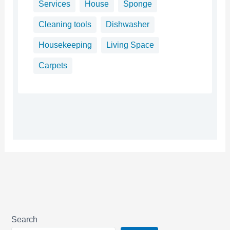
Services
House
Sponge
Cleaning tools
Dishwasher
Housekeeping
Living Space
Carpets
Search