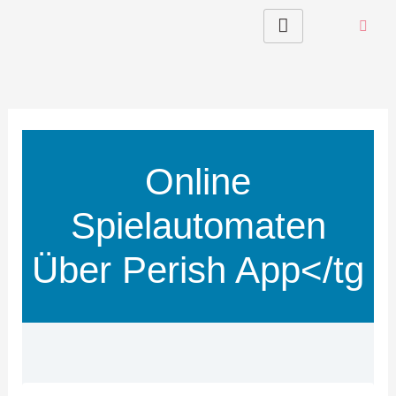
Skip
to
content
Online
Spielautomaten
Über Perish App</tg