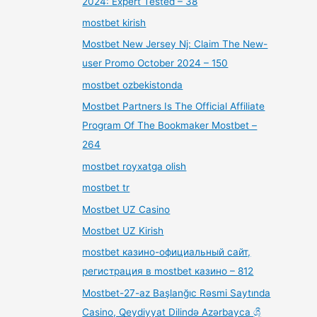
2024: Expert Tested – 38
mostbet kirish
Mostbet New Jersey Nj: Claim The New-
user Promo October 2024 – 150
mostbet ozbekistonda
Mostbet Partners Is The Official Affiliate
Program Of The Bookmaker Mostbet –
264
mostbet royxatga olish
mostbet tr
Mostbet UZ Casino
Mostbet UZ Kirish
mostbet казино-официальный сайт,
регистрация в mostbet казино – 812
Mostbet-27-az Başlanğıc Rəsmi Saytında
Casino, Qeydiyyat Dilində Azərbayca ශ්‍රී