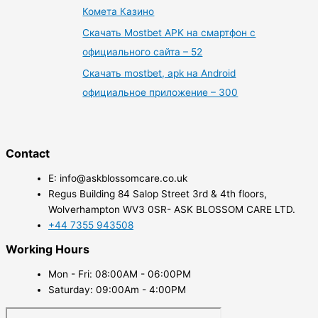
Комета Казино
Скачать Mostbet APK на смартфон с
официального сайта – 52
Скачать mostbet, apk на Android
официальное приложение – 300
Contact
E: info@askblossomcare.co.uk
Regus Building 84 Salop Street 3rd & 4th floors,
Wolverhampton WV3 0SR- ASK BLOSSOM CARE LTD.
+44 7355 943508
Working Hours
Mon - Fri: 08:00AM - 06:00PM
Saturday: 09:00Am - 4:00PM