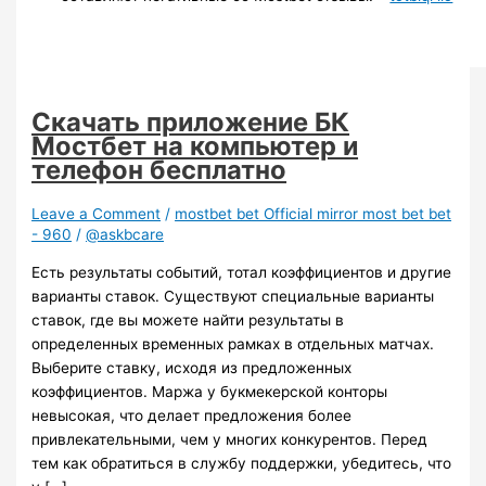
Скачать приложение БК
Мостбет на компьютер и
телефон бесплатно
Leave a Comment
/
mostbet bet Official mirror most bet bet
- 960
/
@askbcare
Есть результаты событий, тотал коэффициентов и другие
варианты ставок. Существуют специальные варианты
ставок, где вы можете найти результаты в
определенных временных рамках в отдельных матчах.
Выберите ставку, исходя из предложенных
коэффициентов. Маржа у букмекерской конторы
невысокая, что делает предложения более
привлекательными, чем у многих конкурентов. Перед
тем как обратиться в службу поддержки, убедитесь, что