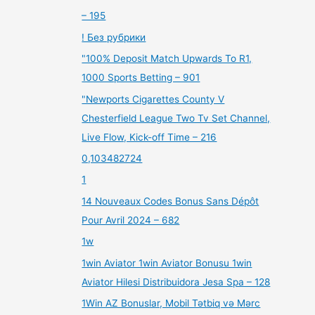
– 195
! Без рубрики
"100% Deposit Match Upwards To R1,
1000 Sports Betting – 901
"Newports Cigarettes County V
Chesterfield League Two Tv Set Channel,
Live Flow, Kick-off Time – 216
0,103482724
1
14 Nouveaux Codes Bonus Sans Dépôt
Pour Avril 2024 – 682
1w
1win Aviator 1win Aviator Bonusu 1win
Aviator Hilesi Distribuidora Jesa Spa – 128
1Win AZ Bonuslar, Mobil Tətbiq və Mərc