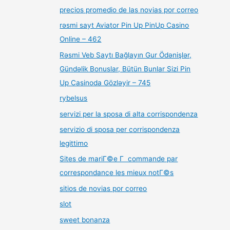
precios promedio de las novias por correo
rəsmi sayt Aviator Pin Up PinUp Casino
Online – 462
Rəsmi Veb Saytı Bağlayın️ Gur Ödənişlər,
Gündəlik Bonuslar, Bütün Bunlar Sizi Pin
Up Casinoda Gözləyir – 745
rybelsus
servizi per la sposa di alta corrispondenza
servizio di sposa per corrispondenza
legittimo
Sites de mariГ©e Г commande par
correspondance les mieux notГ©s
sitios de novias por correo
slot
sweet bonanza