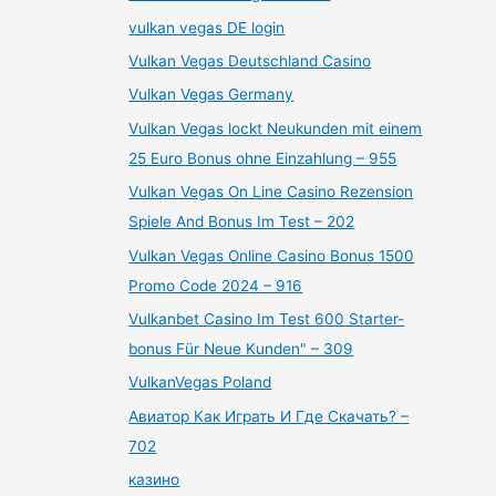
vulkan vegas DE login
Vulkan Vegas Deutschland Casino
Vulkan Vegas Germany
Vulkan Vegas lockt Neukunden mit einem
25 Euro Bonus ohne Einzahlung – 955
Vulkan Vegas On Line Casino Rezension
Spiele And Bonus Im Test – 202
Vulkan Vegas Online Casino Bonus 1500
Promo Code 2024 – 916
Vulkanbet Casino Im Test 600 Starter-
bonus Für Neue Kunden" – 309
VulkanVegas Poland
Авиатор Как Играть И Где Скачать? –
702
казино