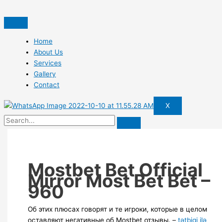
Skip
Скачать
mostbet
Онлайн
to
приложение
официальный
Казино
content
БК
сайт
Mostbet
Мостбет
ставок
Онлайн
Home
на
mostbet
слоты
About Us
компьютер
зеркало
и
Services
и
для
Live-
Gallery
телефон
входа
Casino
Contact
бесплатно
ข่าว
กีฬา
X
ข่าว
กีฬา
ออนไลน์
ฟุตบอล
ต่าง
Mostbet Bet Official
ประเทศ
Mirror Most Bet Bet –
960
Об этих плюсах говорят и те игроки, которые в целом
оставляют негативные об Mostbet отзывы. –
tətbiqi ilə