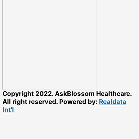
Copyright 2022. AskBlossom Healthcare.
All right reserved. Powered by:
Realdata
Int'l