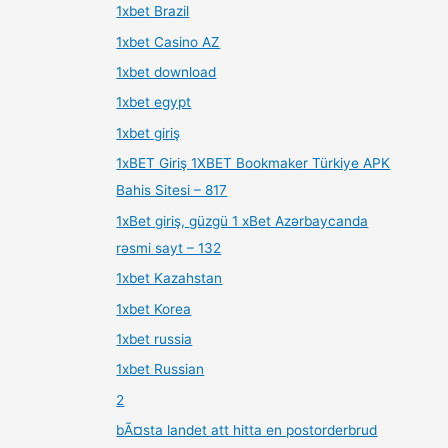
1xbet Brazil
1xbet Casino AZ
1xbet download
1xbet egypt
1xbet giriş
1xBET Giriş 1XBET Bookmaker Türkiye APK
Bahis Sitesi – 817
1xBet giriş, güzgü 1 xBet Azərbaycanda
rəsmi sayt – 132
1xbet Kazahstan
1xbet Korea
1xbet russia
1xbet Russian
2
bÃ¤sta landet att hitta en postorderbrud