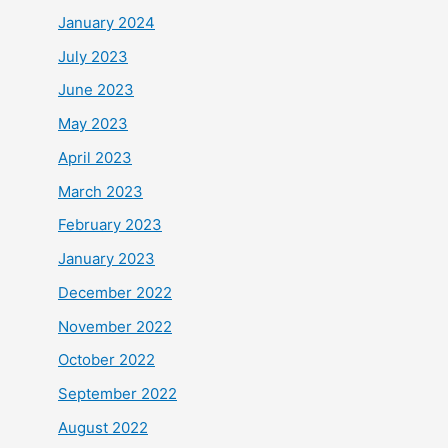
January 2024
July 2023
June 2023
May 2023
April 2023
March 2023
February 2023
January 2023
December 2022
November 2022
October 2022
September 2022
August 2022