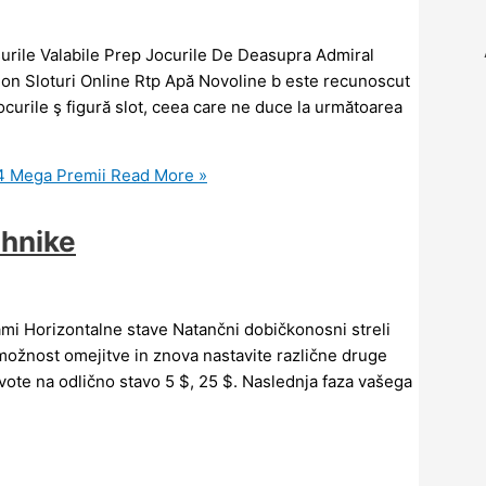
usurile Valabile Prep Jocurile De Deasupra Admiral
lon Sloturi Online Rtp Apă Novoline b este recunoscut
ocurile ş figură slot, ceea care ne duce la următoarea
4 Mega Premii
Read More »
ehnike
ami Horizontalne stave Natančni dobičkonosni streli
 možnost omejitve in znova nastavite različne druge
kvote na odlično stavo 5 $, 25 $. Naslednja faza vašega