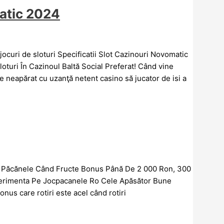
atic 2024
curi de sloturi Specificatii Slot Cazinouri Novomatic
turi În Cazinoul Baltă Social Preferat! Când vine
te neapărat cu uzanţă netent casino să jucator de isi a
În Păcănele Când Fructe Bonus Până De 2 000 Ron, 300
perimenta Pe Jocpacanele Ro Cele Apăsător Bune
nus care rotiri este acel când rotiri