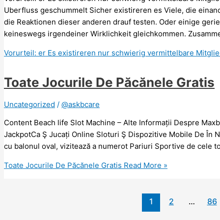
Uberfluss geschummelt Sicher existireren es Viele, die eina
die Reaktionen dieser anderen drauf testen. Oder einige geri
keineswegs irgendeiner Wirklichkeit gleichkommen. Zusam
Vorurteil: er Es existireren nur schwierig vermittelbare Mitgl
Toate Jocurile De Păcănele Gratis
Uncategorized
/
@askbcare
Content Beach life Slot Machine – Alte Informații Despre Max
JackpotCa Ş Jucați Online Sloturi Ş Dispozitive Mobile De În No
cu balonul oval, vizitează a numerot Pariuri Sportive de cele 
Toate Jocurile De Păcănele Gratis
Read More »
1
2
…
86