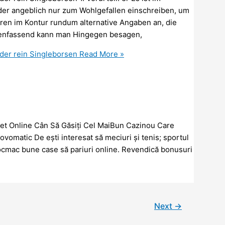
nder angeblich nur zum Wohlgefallen einschreiben, um
eren im Kontur rundum alternative Angaben an, die
menfassend kann man Hingegen besagen,
ieder rein Singleborsen
Read More »
bet Online Cân Să Găsiți Cel MaiBun Cazinou Care
vomatic De ești interesat să meciuri și tenis; sportul
tocmac bune case să pariuri online. Revendică bonusuri
Next
→