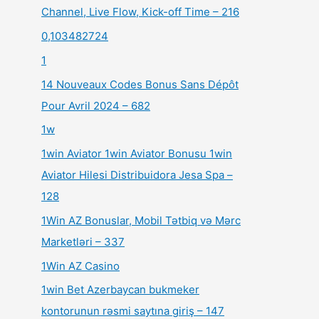
Channel, Live Flow, Kick-off Time – 216
0,103482724
1
14 Nouveaux Codes Bonus Sans Dépôt
Pour Avril 2024 – 682
1w
1win Aviator 1win Aviator Bonusu 1win
Aviator Hilesi Distribuidora Jesa Spa –
128
1Win AZ Bonuslar, Mobil Tətbiq və Mərc
Marketləri – 337
1Win AZ Casino
1win Bet Azerbaycan bukmeker
kontorunun rəsmi saytına giriş – 147