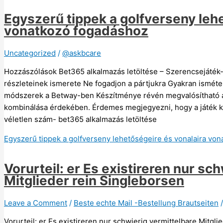
Egyszerű tippek a golfverseny leh
vonatkozó fogadáshoz
Uncategorized
/
@askbcare
Hozzászólások Bet365 alkalmazás letöltése – Szerencsejáték-i
részleteinek ismerete Ne fogadjon a pártjukra Gyakran isméte
módszerek a Betway-ben Készítménye révén megvalósítható a p
kombinálása érdekében. Érdemes megjegyezni, hogy a játék ki
véletlen szám- bet365 alkalmazás letöltése
Egyszerű tippek a golfverseny lehetőségeire és vonalaira vo
Vorurteil: er Es existireren nur sc
Mitglieder rein Singleborsen
Leave a Comment
/
Beste echte Mail -Bestellung Brautseiten
Vorurteil: er Es existireren nur schwierig vermittelbare Mitglie