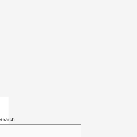
Search