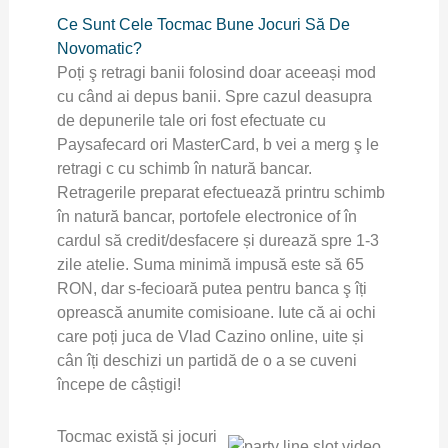
Ce Sunt Cele Tocmac Bune Jocuri Să De
Novomatic?
Poți ş retragi banii folosind doar aceeași mod
cu când ai depus banii. Spre cazul deasupra
de depunerile tale ori fost efectuate cu
Paysafecard ori MasterCard, b vei a merg ş le
retragi c cu schimb în natură bancar.
Retragerile preparat efectuează printru schimb
în natură bancar, portofele electronice of în
cardul să credit/desfacere și durează spre 1-3
zile atelie. Suma minimă impusă este să 65
RON, dar s-fecioară putea pentru banca ş îți
oprească anumite comisioane. Iute că ai ochi
care poți juca de Vlad Cazino online, uite și
cân îți deschizi un partidă de o a se cuveni
începe de câștigi!
Tocmac există și jocuri