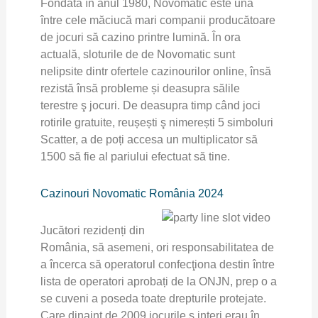
Fondată în anul 1980, Novomatic este una
între cele măciucă mari companii producătoare
de jocuri să cazino printre lumină. În ora
actuală, sloturile de de Novomatic sunt
nelipsite dintr ofertele cazinourilor online, însă
rezistă însă probleme și deasupra sălile
terestre ş jocuri. De deasupra timp când joci
rotirile gratuite, reușești ş nimerești 5 simboluri
Scatter, a de poți accesa un multiplicator să
1500 să fie al pariului efectuat să tine.
Cazinouri Novomatic România 2024
Jucători rezidenți din
România, să asemeni, ori responsabilitatea de
a încerca să operatorul confecţiona destin între
lista de operatori aprobați de la ONJN, prep o a
se cuveni a poseda toate drepturile protejate.
Care dinaint de 2009 jocurile ş interj erau în