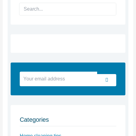
Search
Your
Submit
email
address
Categories
Home cleaning tips