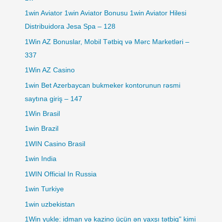
1win Aviator 1win Aviator Bonusu 1win Aviator Hilesi
Distribuidora Jesa Spa – 128
1Win AZ Bonuslar, Mobil Tətbiq və Mərc Marketləri –
337
1Win AZ Casino
1win Bet Azerbaycan bukmeker kontorunun rəsmi
saytına giriş – 147
1Win Brasil
1win Brazil
1WIN Casino Brasil
1win India
1WIN Official In Russia
1win Turkiye
1win uzbekistan
1Win yukle: idman və kazino üçün ən yaxşı tətbiq" kimi