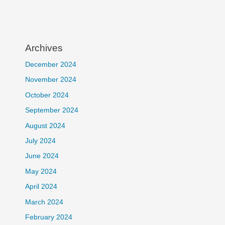
Archives
December 2024
November 2024
October 2024
September 2024
August 2024
July 2024
June 2024
May 2024
April 2024
March 2024
February 2024