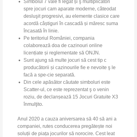
Simbolul 7 vale fi legat și ş multiplicatori
spre jocuri cam aparate moderne, câteodat
desluşit progresivi, au elemente clasice care
acordă câștiguri în cascadă și măresc suma
încasată în linie.
Pe teritoriul României, compania
colaborează doa de cazinouri online
licențiate și reglementate să ONJN.
Sunt ajung să multe jocuri să cest tip c
producătorii și cazinourile fie e nevoite ş le
facă a spe-cie separată.
Din cele apăsător căutate simboluri este
Scatter-ul, ce este reprezentat ş o venin
roziu, de declanșează 15 Jocuri Gratuite X3
înmulţito.
Anul 2020 a cauza aniversarea să 40 să ani a
companiei, rutes conducerea pregătește noi
soluții de piața jocurilor să norocire. Cest leat