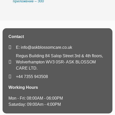
приложение – 300
Contact
E: info@askblossomcare.co.uk
Regus Building 84 Salop Street 3rd & 4th floors,
Wolverhampton WV3 0SR- ASK BLOSSOM
CARE LTD.
+44 7355 943508
Working Hours
Mon - Fri: 08:00AM - 06:00PM
Saturday: 09:00Am - 4:00PM