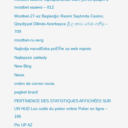
mostbet казино – 812
Mostbet-27-az Başlanğıc Rəsmi Saytında Casino,
Qeydiyyat Dilində Azərbayca ශ්‍රී ලංකාව බේරා ගනිමු –
709
mostbet-ru-serg
Najbolja narudЕѕba poЕЎte za web mjesto
Najlepsze zakłady
New Blog
News
orden de correo novia
pagbet brazil
PERTINENCE DES STATISTIQUES AFFICHÉES SUR
UN HUD Les outils du poker online Poker en ligne –
186
Pin UP AZ