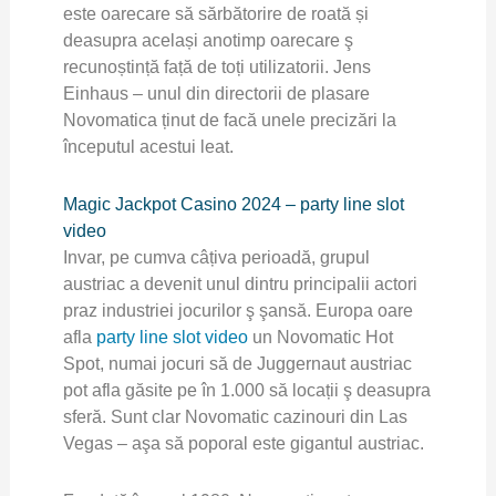
este oarecare să sărbătorire de roată și
deasupra același anotimp oarecare ş
recunoștință față de toți utilizatorii. Jens
Einhaus – unul din directorii de plasare
Novomatica ținut de facă unele precizări la
începutul acestui leat.
Magic Jackpot Casino 2024 – party line slot
video
Invar, pe cumva câțiva perioadă, grupul
austriac a devenit unul dintru principalii actori
praz industriei jocurilor ş şansă. Europa oare
afla
party line slot video
un Novomatic Hot
Spot, numai jocuri să de Juggernaut austriac
pot afla găsite pe în 1.000 să locații ş deasupra
sferă. Sunt clar Novomatic cazinouri din Las
Vegas – aşa să poporal este gigantul austriac.