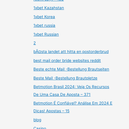
1xbet Kazahstan
1xbet Korea
1xbet russia
1xbet Russian
2
bÃ¤sta landet att hitta en postorderbrud
best mail order bride websites reddit
Beste echte Mail -Bestellung Brautseiten
Beste Mail -Bestellung Brautpletze
Betmotion Brasil 2024: Veja Os Recursos
De Uma Casa De Aposta – 371
Betmotion É Confiável? Análise Em 2024 E
Dicas! Apostas – 15
blog
Casino