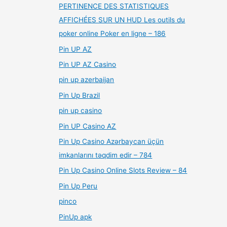
PERTINENCE DES STATISTIQUES
AFFICHÉES SUR UN HUD Les outils du
poker online Poker en ligne – 186
Pin UP AZ
Pin UP AZ Casino
pin up azerbaijan
Pin Up Brazil
pin up casino
Pin UP Casino AZ
Pin Up Casino Azərbaycan üçün
imkanlarını təqdim edir – 784
Pin Up Casino Online Slots Review – 84
Pin Up Peru
pinco
PinUp apk