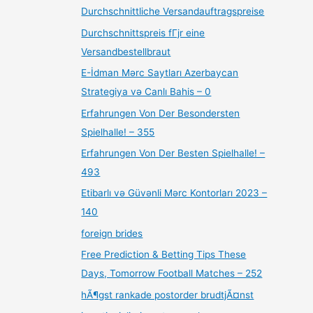
Durchschnittliche Versandauftragspreise
Durchschnittspreis fГјr eine
Versandbestellbraut
E-İdman Mərc Saytları Azerbaycan
Strategiya və Canlı Bahis – 0
Erfahrungen Von Der Besondersten
Spielhalle! – 355
Erfahrungen Von Der Besten Spielhalle! –
493
Etibarlı və Güvənli Mərc Kontorları 2023 –
140
foreign brides
Free Prediction & Betting Tips These
Days, Tomorrow Football Matches – 252
hÃ¶gst rankade postorder brudtjÃ¤nst