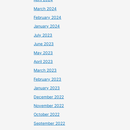
March 2024
February 2024
January 2024
July 2023
June 2023
May 2023
April 2023
March 2023
February 2023
January 2023
December 2022
November 2022
October 2022
September 2022