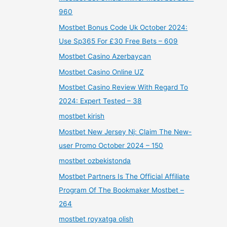
960
Mostbet Bonus Code Uk October 2024:
Use Sp365 For £30 Free Bets – 609
Mostbet Casino Azerbaycan
Mostbet Casino Online UZ
Mostbet Casino Review With Regard To
2024: Expert Tested – 38
mostbet kirish
Mostbet New Jersey Nj: Claim The New-
user Promo October 2024 – 150
mostbet ozbekistonda
Mostbet Partners Is The Official Affiliate
Program Of The Bookmaker Mostbet –
264
mostbet royxatga olish