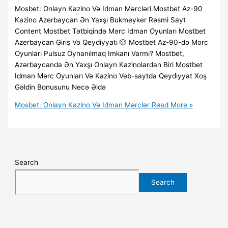
Mosbet: Onlayn Kazino Və Idman Mərcləri Mostbet Az-90
Kazino Azerbaycan Ən Yaxşı Bukmeyker Rəsmi Sayt
Content Mostbet Tətbiqində Mərc Idman Oyunları Mostbet
Azerbaycan Giriş Və Qeydiyyatı 🎲 Mostbet Az-90-də Mərc
Oyunları Pulsuz Oynanılmaq Imkanı Varmı? Mostbet,
Azərbaycanda Ən Yaxşı Onlayn Kazinolardan Biri Mostbet
Idman Mərc Oyunları Və Kazino Veb-saytda Qeydi̇yyat Xoş
Gəldin Bonusunu Necə Əldə
Mosbet: Onlayn Kazino Və Idman Mərclər
Read More »
Search
Search