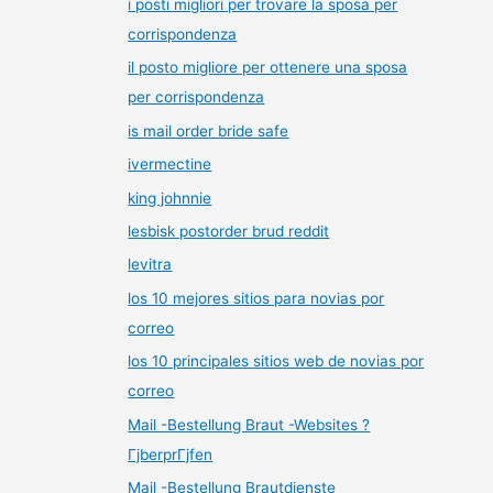
i posti migliori per trovare la sposa per
corrispondenza
il posto migliore per ottenere una sposa
per corrispondenza
is mail order bride safe
ivermectine
king johnnie
lesbisk postorder brud reddit
levitra
los 10 mejores sitios para novias por
correo
los 10 principales sitios web de novias por
correo
Mail -Bestellung Braut -Websites ?
ГјberprГјfen
Mail -Bestellung Brautdienste