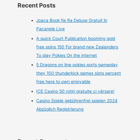
Recent Posts
Joaca Book fie Ra Deluxe Gratuit în
Pacanele Live
A quick Court Publication booming gold
free spins 150 For brand new Zealanders
To play Pokies On the internet
5 Dragons on line pokies ports gameplay
they 100 thunderkick games slots percent
free here to own enjoyable
ICE Casino 50 rotiri gratuite ci vărsare!
Casino Spiele gebührenfrei spielen 2024
Abzüglich Registrierung