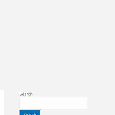
Search
Search