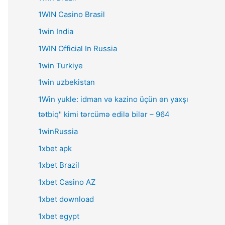
1WIN Casino Brasil
1win India
1WIN Official In Russia
1win Turkiye
1win uzbekistan
1Win yukle: idman və kazino üçün ən yaxşı
tətbiq" kimi tərcümə edilə bilər – 964
1winRussia
1xbet apk
1xbet Brazil
1xbet Casino AZ
1xbet download
1xbet egypt