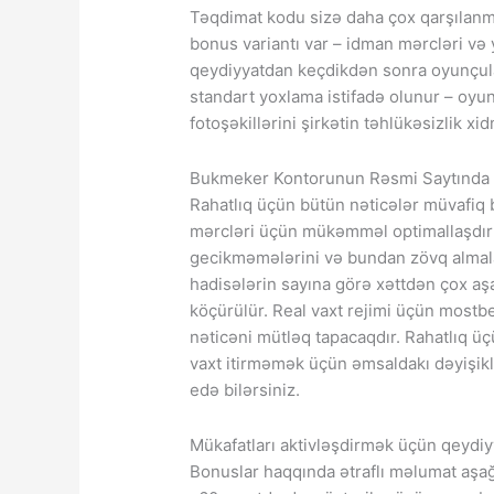
Təqdimat kodu sizə daha çox qarşılan
bonus variantı var – idman mərcləri və
qeydiyyatdan keçdikdən sonra oyunçula
standart yoxlama istifadə olunur – oyu
fotoşəkillərini şirkətin təhlükəsizlik 
Bukmeker Kontorunun Rəsmi Saytında
Rahatlıq üçün bütün nəticələr müvafiq b
mərcləri üçün mükəmməl optimallaşdırıl
gecikməmələrini və bundan zövq almalar
hadisələrin sayına görə xəttdən çox aşa
köçürülür. Real vaxt rejimi üçün mostb
nəticəni mütləq tapacaqdır. Rahatlıq ü
vaxt itirməmək üçün əmsaldakı dəyişikl
edə bilərsiniz.
Mükafatları aktivləşdirmək üçün qeydiy
Bonuslar haqqında ətraflı məlumat aşağ