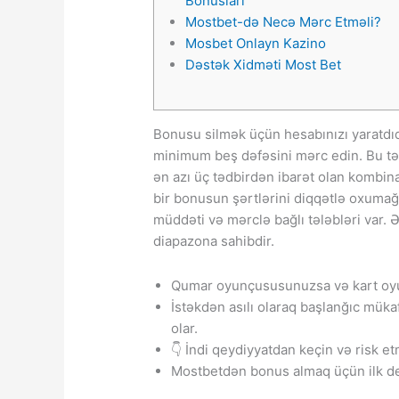
Bonusları
Mostbet-də Necə Mərc Etməli?
Mosbet Onlayn Kazino
Dəstək Xidməti Most Bet
Bonusu silmək üçün hesabınızı yaratd
minimum beş dəfəsini mərc edin. Bu t
ən azı üç tədbirdən ibarət olan kombin
bir bonusun şərtlərini diqqətlə oxumağı
müddəti və mərclə bağlı tələbləri var. Ə
diapazona sahibdir.
Qumar oyunçususunuzsa və kart oyun
İstəkdən asılı olaraq başlanğıc mü
olar.
👇 İndi qeydiyyatdan keçin və risk 
Mostbetdən bonus almaq üçün ilk dep