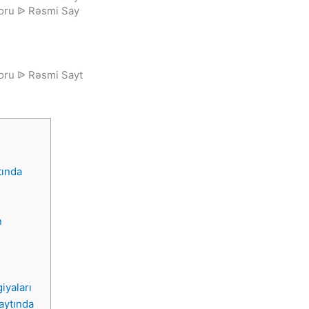
oru ᐉ Rəsmi Say
oru ᐉ Rəsmi Sayt
tında
n
iyaları
aytında