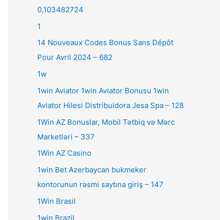
0,103482724
1
14 Nouveaux Codes Bonus Sans Dépôt
Pour Avril 2024 – 682
1w
1win Aviator 1win Aviator Bonusu 1win
Aviator Hilesi Distribuidora Jesa Spa – 128
1Win AZ Bonuslar, Mobil Tətbiq və Mərc
Marketləri – 337
1Win AZ Casino
1win Bet Azerbaycan bukmeker
kontorunun rəsmi saytına giriş – 147
1Win Brasil
1win Brazil