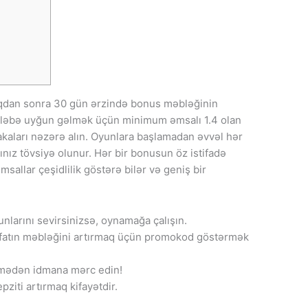
ıqdan sonra 30 gün ərzində bonus məbləğinin
ələbə uyğun gəlmək üçün minimum əmsalı 1.4 olan
akaları nəzərə alın. Oyunlara başlamadan əvvəl hər
nız tövsiyə olunur. Hər bir bonusun öz istifadə
msallar çeşidlilik göstərə bilər və geniş bir
larını sevirsinizsə, oynamağa çalışın.
kafatın məbləğini artırmaq üçün promokod göstərmək
etmədən idmana mərc edin!
ziti artırmaq kifayətdir.