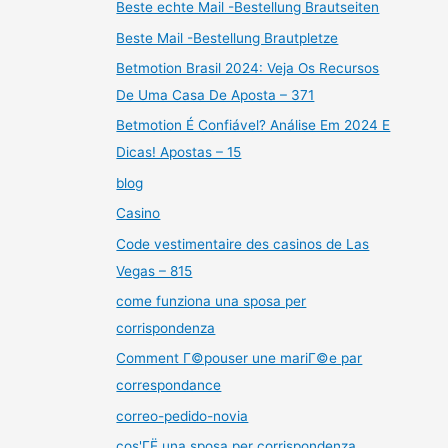
Beste echte Mail -Bestellung Brautseiten
Beste Mail -Bestellung Brautpletze
Betmotion Brasil 2024: Veja Os Recursos
De Uma Casa De Aposta – 371
Betmotion É Confiável? Análise Em 2024 E
Dicas! Apostas – 15
blog
Casino
Code vestimentaire des casinos de Las
Vegas – 815
come funziona una sposa per
corrispondenza
Comment Г©pouser une mariГ©e par
correspondance
correo-pedido-novia
cos'ГЁ una sposa per corrispondenza