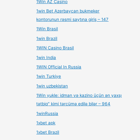
1Win AZ Casino
1win Bet Azerbaycan bukmeker
kontorunun rəsmi saytına giriş – 147
1Win Brasil
1win Brazil
1WIN Casino Brasil
1win India
1WIN Official In Russia
1win Turkiye
1win uzbekistan
1Win yukle: idman və kazino üçün ən yaxşı
tətbiq" kimi tərcümə edilə bilər – 964
1winRussia
1xbet apk
1xbet Brazil