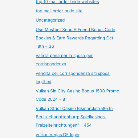
top 10 mail order bride websites
top mail order bride site
Uncategorized
Use Mostbet Send A Friend Bonus Code
Bookies & Earn Rewards Regarding Oct
18th – 36
vale la pena per la sposa per
corrispondenza
vendita per corrispondenza siti sposa
legittimi
Vulkan Sin City Casino Bonus 1500 Promo
Code 2024 – 8
Vulkan Strict Casino Bismarckstraße In
Berlin-charlottenburg: Spielkasinos,
Freizeiteinrichtungen" – 454
vulkan vegas DE login