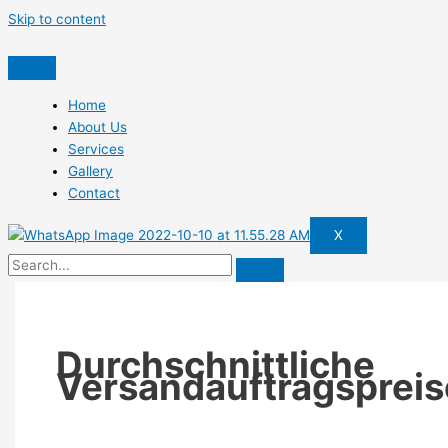
Skip to content
Home
About Us
Services
Gallery
Contact
X
Durchschnittliche
Versandauftragspreis