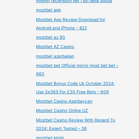
migliori recensioni per i siti della sposa
mostbet apk
Mostbet App Review Download for
Android and iPhone – 822
mostbet az 90
Mostbet AZ Casino
mostbet azerbaijan
mostbet bet Official mirror most bet bet –
960
Mostbet Bonus Code Uk October 2024:
Use Sp365 For £30 Free Bets – 609
Mostbet Casino Azerbaycan
Mostbet Casino Online UZ
Mostbet Casino Review With Regard To
2024: Expert Tested – 38
mostbet kirish