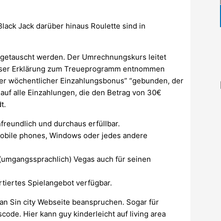
Black Jack darüber hinaus Roulette sind in
getauscht werden. Der Umrechnungskurs leitet
 dieser Erklärung zum Treueprogramm entnommen
nter wöchentlicher Einzahlungsbonus” “gebunden, der
uf alle Einzahlungen, die den Betrag von 30€
t.
reundlich und durchaus erfüllbar.
 mobile phones, Windows oder jedes andere
(umgangssprachlich) Vegas auch für seinen
ortiertes Spielangebot verfügbar.
an Sin city Webseite beanspruchen. Sogar für
code. Hier kann guy kinderleicht auf living area