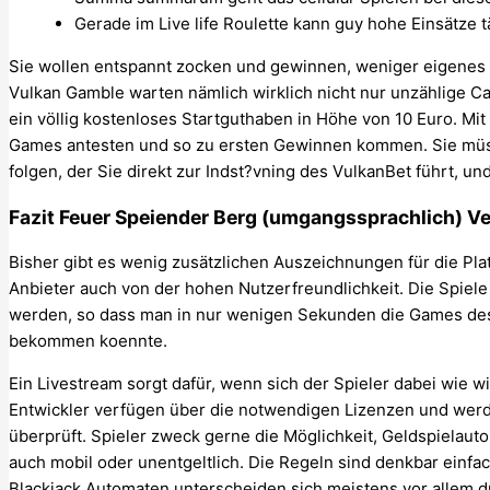
Gerade im Live life Roulette kann guy hohe Einsätze t
Sie wollen entspannt zocken und gewinnen, weniger eigenes 
Vulkan Gamble warten nämlich wirklich nicht nur unzählige C
ein völlig kostenloses Startguthaben in Höhe von 10 Euro. M
Games antesten und so zu ersten Gewinnen kommen. Sie müss
folgen, der Sie direkt zur Indst?vning des VulkanBet führt, u
Fazit Feuer Speiender Berg (umgangssprachlich) 
Bisher gibt es wenig zusätzlichen Auszeichnungen für die Pla
Anbieter auch von der hohen Nutzerfreundlichkeit. Die Spiele
werden, so dass man in nur wenigen Sekunden die Games des 
bekommen koennte.
Ein Livestream sorgt dafür, wenn sich der Spieler dabei wie wi
Entwickler verfügen über die notwendigen Lizenzen und werd
überprüft. Spieler zweck gerne die Möglichkeit, Geldspielau
auch mobil oder unentgeltlich. Die Regeln sind denkbar einfa
Blackjack Automaten unterscheiden sich meistens vor allem 