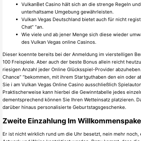
VulkanBet Casino hält sich an die strenge Regeln und
unterhaltsame Umgebung gewährleisten.
Vulkan Vegas Deutschland bietet auch für nicht registr
Chat” “an.
Wie viele und ab jener Menge sich diese wieder umwa
des Vulkan Vegas online Casinos.
Dieser koennte bereits bei der Anmeldung im vierstelligen Ber
100 Freispiele. Aber auch der beste Bonus allein reicht heutz
riesigen Anzahl jeder Online Glücksspiel-Provider abzuheben.
Chance” “bekommen, mit ihrem Startguthaben den ein oder a
Sie i am Vulkan Vegas Online Casino ausschließlich Spielaut
Praktischerweise kann hierbei die Gewinntabelle jedes einz
dementsprechend können Sie Ihren Wetteinsatz platzieren. D
darüber hinaus personalisierte Geburtstagsgeschenke.
Zweite Einzahlung Im Willkommenspake
Er ist nicht wirklich rund um die Uhr besetzt, nein mehr noch