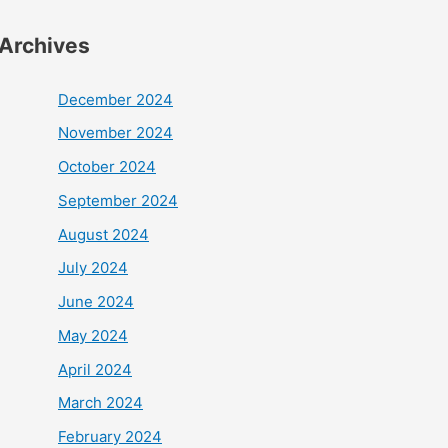
Archives
December 2024
November 2024
October 2024
September 2024
August 2024
July 2024
June 2024
May 2024
April 2024
March 2024
February 2024