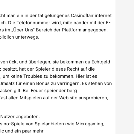
t man ein in der tat gelungenes Casinoflair internet
ch. Die Telefonnummer wird, miteinander mit der E-
ers im „Über Uns“ Bereich der Plattform angegeben.
bildlich unterwegs.
 verrückt und überlegen, sie bekommen du Echtgeld
 besitzt, hat der Spieler dieses Recht auf die
en, um keine Troubles zu bekommen. Hier ist es
Umsatz für einen Bonus zu verringern. Es stehen von
nacken gilt. Bei Feuer speiender berg
st allen Mitspielen auf der Web site ausprobieren,
d Nutzer angeboten.
asino-Spiele von Spielanbietern wie Microgaming,
tic und ein paar mehr.