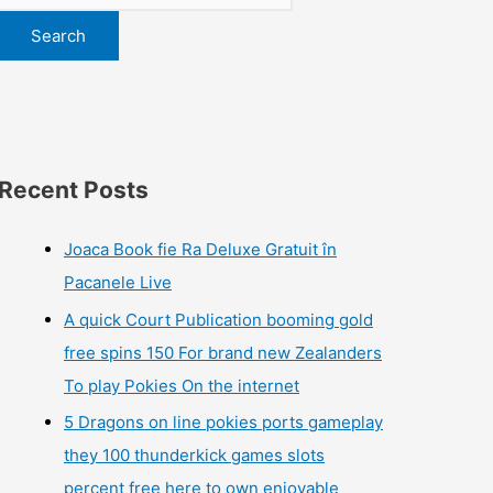
Search
Recent Posts
Joaca Book fie Ra Deluxe Gratuit în
Pacanele Live
A quick Court Publication booming gold
free spins 150 For brand new Zealanders
To play Pokies On the internet
5 Dragons on line pokies ports gameplay
they 100 thunderkick games slots
percent free here to own enjoyable