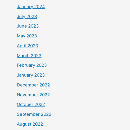
January 2024
July 2023
June 2023
May 2023
April 2023
March 2023
February 2023
January 2023
December 2022
November 2022
October 2022
September 2022
August 2022