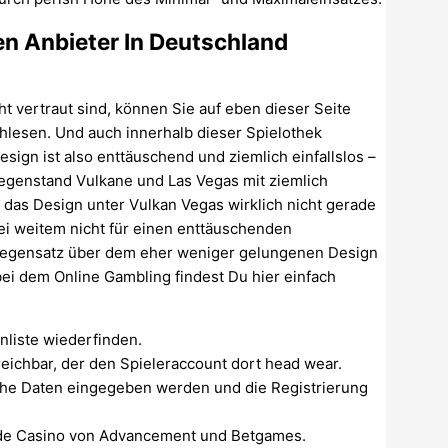
n Anbieter In Deutschland
t vertraut sind, können Sie auf eben dieser Seite
hlesen. Und auch innerhalb dieser Spielothek
ign ist also enttäuschend und ziemlich einfallslos –
egenstand Vulkane und Las Vegas mit ziemlich
das Design unter Vulkan Vegas wirklich nicht gerade
ei weitem nicht für einen enttäuschenden
Gegensatz über dem eher weniger gelungenen Design
ei dem Online Gambling findest Du hier einfach
nliste wiederfinden.
rreichbar, der den Spieleraccount dort head wear.
iche Daten eingegeben werden und die Registrierung
ide Casino von Advancement und Betgames.