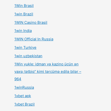
1Win Brasil
1win Brazil
1WIN Casino Brasil
1win India
1WIN Official In Russia
1win Turkiye
1win uzbekistan
1Win yukle: idman və kazino üçün ən
yaxşı tətbiq" kimi tərcümə edilə bilər –
964
1winRussia
1xbet apk
1xbet Brazil