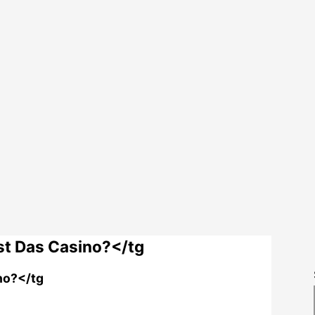
st Das Casino?</tg
no?</tg