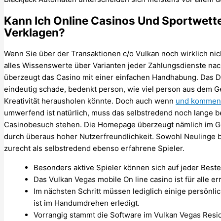
Kann Ich Online Casinos Und Sportwette
Verklagen?
Wenn Sie über der Transaktionen c/o Vulkan noch wirklich nich
alles Wissenswerte über Varianten jeder Zahlungsdienste nac
überzeugt das Casino mit einer einfachen Handhabung. Das Des
eindeutig schade, bedenkt person, wie viel person aus dem G
Kreativität herausholen könnte. Doch auch wenn
und kommen
umwerfend ist natürlich, muss das selbstredend noch lange b
Casinobesuch stehen. Die Homepage überzeugt nämlich im 
durch überaus hoher Nutzerfreundlichkeit. Sowohl Neulinge b
zurecht als selbstredend ebenso erfahrene Spieler.
Besonders aktive Spieler können sich auf jeder Beste
Das Vulkan Vegas mobile On line casino ist für alle e
Im nächsten Schritt müssen lediglich einige persönl
ist im Handumdrehen erledigt.
Vorrangig stammt die Software im Vulkan Vegas Res