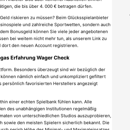
ätigen, die bis über 4. 000 € betragen dürfen.
Geld riskieren zu müssen? Beim Glücksspielanbieter
asinospiele und zahlreiche Sportwetten, sondern auch
it dem Bonusgeld können Sie viele jeder angebotenen
en bei weitem nicht mehr tun, als unserem Link zu
nd dort den neuen Account registrieren.
Vegas Erfahrung Wager Check
ttform. Besonders überzeugt sind wir bezüglich der
 können nämlich einfach und unkompliziert gefiltert
persönlich favorisierten Herstellers angezeigt
thin einer echten Spielbank fühlen kann. Alle
en des unabhängigen Institutionen regelmäßig
tomaten von unterschiedlichen Studios auszuprobieren,
ch sowie den meisten Spielern sicherlich bekannt. Die
durch perish Höhe des Minimal- und Maximaleinsatzes.