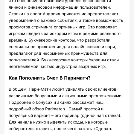
Это обеспечивает высокий уровень безопасности
личной и финансовой информации пользователей.
Ставки на спорт Андроид приложение предоставляет
уведомления о важных событиях, а также возможность
просмотра стриминга спортивных игр. Это позволяет
игрокам следить за исходом игры в режиме реального
времени. Букмекерские конторы, что разработали
специальное приложение для онлайн казино и пари,
предлагают ряд несомненных преимуществ для
пользователей. Букмекерские конторы Украины стали
неотъемлемой частью индустрии азартных игр.
Как Пополнить Счет В Париматч?
В общем, Пари-Матч любит удивлять своих клиентов
различными бонусными и акционными предложениями.
Подробнее о бонусах и акциях расскажет наш
подробный обзор Parimatch . Самый простой и
популярный вариант – это ординар (одиночная ставка).
Для начала нужно выделить исходы, на которые
собираетесь ставить, после чего нажать «Сделать