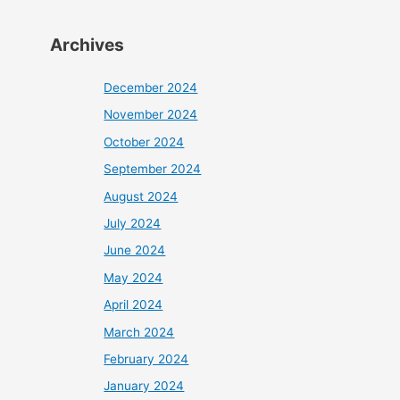
Archives
December 2024
November 2024
October 2024
September 2024
August 2024
July 2024
June 2024
May 2024
April 2024
March 2024
February 2024
January 2024