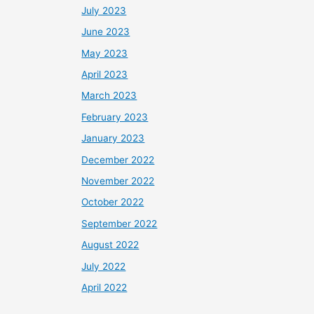
July 2023
June 2023
May 2023
April 2023
March 2023
February 2023
January 2023
December 2022
November 2022
October 2022
September 2022
August 2022
July 2022
April 2022