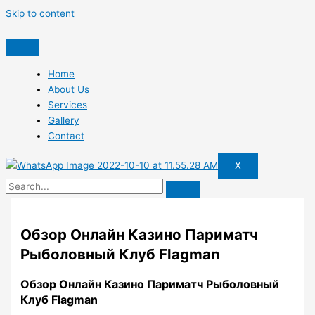
Skip to content
Home
About Us
Services
Gallery
Contact
X
Обзор Онлайн Казино Париматч
Рыболовный Клуб Flagman
Обзор Онлайн Казино Париматч Рыболовный
Клуб Flagman