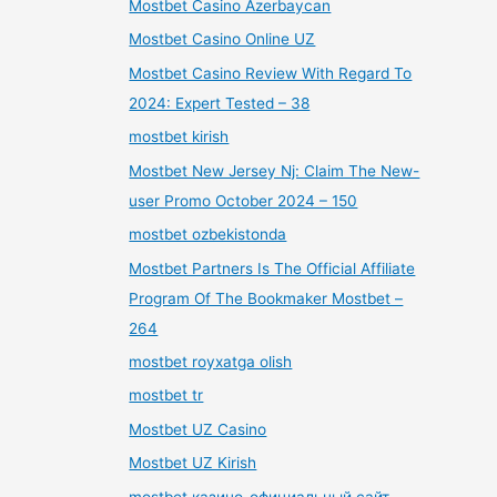
Mostbet Casino Azerbaycan
Mostbet Casino Online UZ
Mostbet Casino Review With Regard To
2024: Expert Tested – 38
mostbet kirish
Mostbet New Jersey Nj: Claim The New-
user Promo October 2024 – 150
mostbet ozbekistonda
Mostbet Partners Is The Official Affiliate
Program Of The Bookmaker Mostbet –
264
mostbet royxatga olish
mostbet tr
Mostbet UZ Casino
Mostbet UZ Kirish
mostbet казино-официальный сайт,