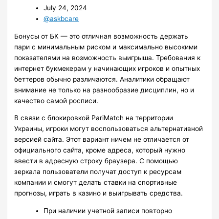
July 24, 2024
@askbcare
Бонусы от БК — это отличная возможность держать
пари с минимальным риском и максимально высокими
показателями на возможность выигрыша. Требования к
интернет букмекерам у начинающих игроков и опытных
беттеров обычно различаются. Аналитики обращают
внимание не только на разнообразие дисциплин, но и
качество самой росписи.
В связи с блокировкой PariMatch на территории
Украины, игроки могут воспользоваться альтернативной
версией сайта. Этот вариант ничем не отличается от
официального сайта, кроме адреса, который нужно
ввести в адресную строку браузера. С помощью
зеркала пользователи получат доступ к ресурсам
компании и смогут делать ставки на спортивные
прогнозы, играть в казино и выигрывать средства.
При наличии учетной записи повторно