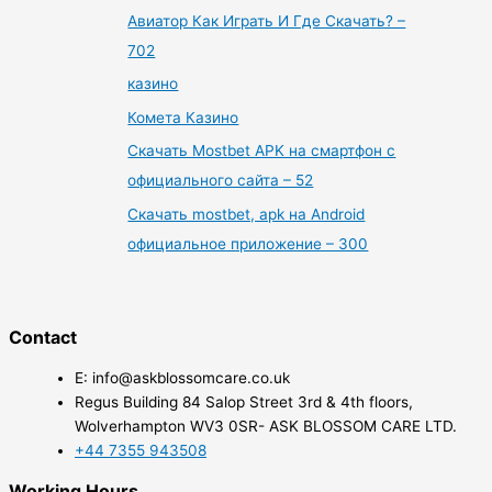
Авиатор Как Играть И Где Скачать? –
702
казино
Комета Казино
Скачать Mostbet APK на смартфон с
официального сайта – 52
Скачать mostbet, apk на Android
официальное приложение – 300
Contact
E: info@askblossomcare.co.uk
Regus Building 84 Salop Street 3rd & 4th floors,
Wolverhampton WV3 0SR- ASK BLOSSOM CARE LTD.
+44 7355 943508
Working Hours