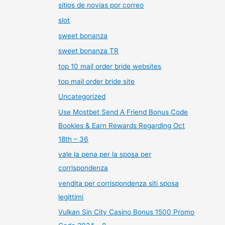
sitios de novias por correo
slot
sweet bonanza
sweet bonanza TR
top 10 mail order bride websites
top mail order bride site
Uncategorized
Use Mostbet Send A Friend Bonus Code
Bookies & Earn Rewards Regarding Oct
18th – 36
vale la pena per la sposa per
corrispondenza
vendita per corrispondenza siti sposa
legittimi
Vulkan Sin City Casino Bonus 1500 Promo