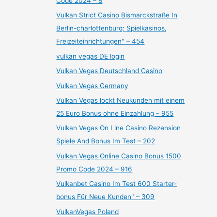
Code 2024 – 8
Vulkan Strict Casino Bismarckstraße In
Berlin-charlottenburg: Spielkasinos,
Freizeiteinrichtungen" – 454
vulkan vegas DE login
Vulkan Vegas Deutschland Casino
Vulkan Vegas Germany
Vulkan Vegas lockt Neukunden mit einem
25 Euro Bonus ohne Einzahlung – 955
Vulkan Vegas On Line Casino Rezension
Spiele And Bonus Im Test – 202
Vulkan Vegas Online Casino Bonus 1500
Promo Code 2024 – 916
Vulkanbet Casino Im Test 600 Starter-
bonus Für Neue Kunden" – 309
VulkanVegas Poland