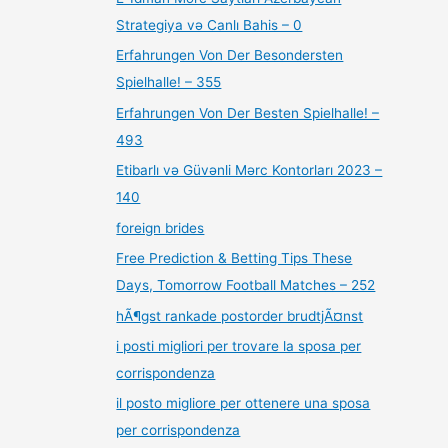
Strategiya və Canlı Bahis – 0
Erfahrungen Von Der Besondersten
Spielhalle! – 355
Erfahrungen Von Der Besten Spielhalle! –
493
Etibarlı və Güvənli Mərc Kontorları 2023 –
140
foreign brides
Free Prediction & Betting Tips These
Days, Tomorrow Football Matches – 252
hÃ¶gst rankade postorder brudtjÃ¤nst
i posti migliori per trovare la sposa per
corrispondenza
il posto migliore per ottenere una sposa
per corrispondenza