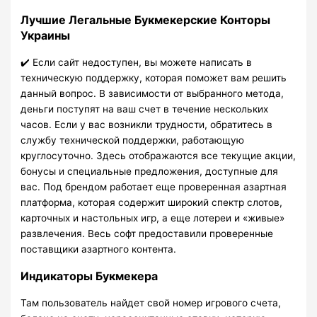
Лучшие Легальные Букмекерские Конторы
Украины
✔️ Если сайт недоступен, вы можете написать в
техническую поддержку, которая поможет вам решить
данный вопрос. В зависимости от выбранного метода,
деньги поступят на ваш счет в течение нескольких
часов. Если у вас возникли трудности, обратитесь в
службу технической поддержки, работающую
круглосуточно. Здесь отображаются все текущие акции,
бонусы и специальные предложения, доступные для
вас. Под брендом работает еще проверенная азартная
платформа, которая содержит широкий спектр слотов,
карточных и настольных игр, а еще лотереи и «живые»
развлечения. Весь софт предоставили проверенные
поставщики азартного контента.
Индикаторы Букмекера
Там пользователь найдет свой номер игрового счета,