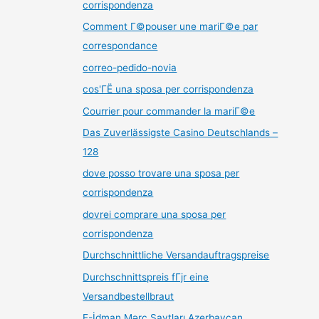
corrispondenza
Comment Г©pouser une mariГ©e par
correspondance
correo-pedido-novia
cos'ГЁ una sposa per corrispondenza
Courrier pour commander la mariГ©e
Das Zuverlässigste Casino Deutschlands –
128
dove posso trovare una sposa per
corrispondenza
dovrei comprare una sposa per
corrispondenza
Durchschnittliche Versandauftragspreise
Durchschnittspreis fГјr eine
Versandbestellbraut
E-İdman Mərc Saytları Azerbaycan