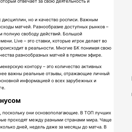
который отвечает за свою деятельность и
 дисциплин, но и качество росписи. Важным
исходы матчей. Разнообразие доступных рынков –
м полную свободу действий. Большой
ени. Live – это ставки, которые игрок делает во
о происходит в реальности. Многие БК понимая свою
чества разнообразных матчей в прямом эфире.
мекерскую контору – это количество активных
менее важны реальные отзывы, отражающие личный
 основной информацией о всех зарубежных и
ге.
онусом
, поскольку они основополагающие. В ТОП лучших
орые проходят между разными странами мира. Чаще
колько дней, недель даже за месяцы до матча. В