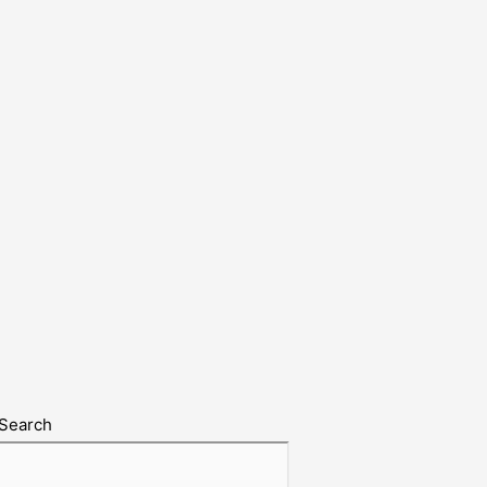
Search