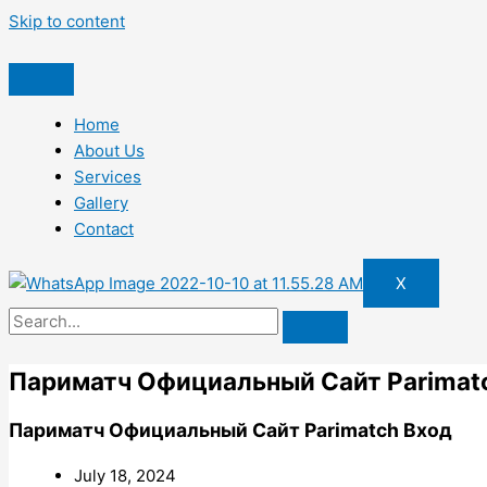
Skip to content
Home
About Us
Services
Gallery
Contact
X
Париматч Официальный Сайт Parimat
Париматч Официальный Сайт Parimatch Вход
July 18, 2024