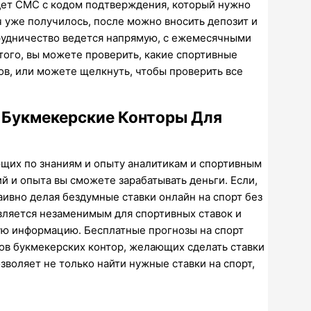
идет СМС с кодом подтверждения, который нужно
ч уже получилось, после можно вносить депозит и
отрудничество ведется напрямую, с ежемесячными
ого, вы можете проверить, какие спортивные
сов, или можете щелкнуть, чтобы проверить все
 Букмекерские Конторы Для
ющих по знаниям и опыту аналитикам и спортивным
й и опыта вы сможете зарабатывать деньги. Если,
наивно делая бездумные ставки онлайн на спорт без
является незаменимым для спортивных ставок и
ую информацию. Бесплатные прогнозы на спорт
ов букмекерских контор, желающих сделать ставки
воляет не только найти нужные ставки на спорт,