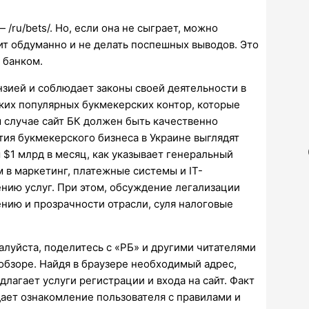
ru/bets/. Но, если она не сыграет, можно
ит обдуманно и не делать поспешных выводов. Это
 банком.
зией и соблюдает законы своей деятельности в
ких популярных букмекерских контор, которые
 случае сайт БК должен быть качественно
ия букмекерского бизнеса в Украине выглядят
$1 млрд в месяц, как указывает генеральный
 в маркетинг, платежные системы и IT-
ению услуг. При этом, обсуждение легализации
нию и прозрачности отрасли, суля налоговые
жалуйста, поделитесь с «РБ» и другими читателями
обзоре. Найдя в браузере необходимый адрес,
длагает услуги регистрации и входа на сайт. Факт
ает ознакомление пользователя с правилами и