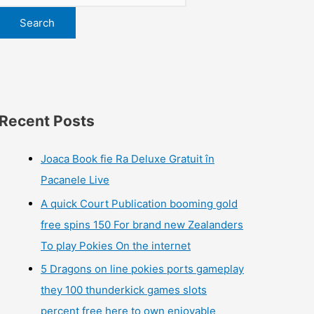
Search
Recent Posts
Joaca Book fie Ra Deluxe Gratuit în
Pacanele Live
A quick Court Publication booming gold
free spins 150 For brand new Zealanders
To play Pokies On the internet
5 Dragons on line pokies ports gameplay
they 100 thunderkick games slots
percent free here to own enjoyable