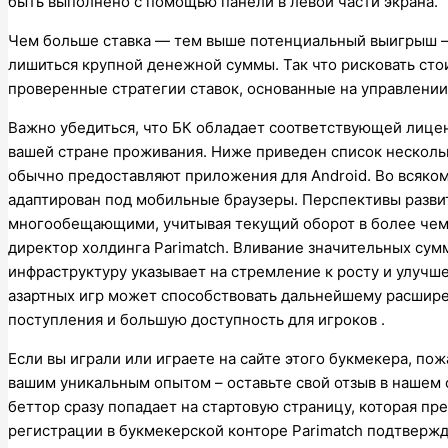
быть выполнено с помощью панели в левой части экрана.
Чем больше ставка — тем выше потенциальный выигрыш — /
лишиться крупной денежной суммы. Так что рисковать сто
проверенные стратегии ставок, основанные на управлении
Важно убедиться, что БК обладает соответствующей лицен
вашей стране проживания. Ниже приведен список несколь
обычно предоставляют приложения для Android. Во всяком
адаптирован под мобильные браузеры. Перспективы развит
многообещающими, учитывая текущий оборот в более чем 
директор холдинга Parimatch. Вливание значительных сумм
инфраструктуру указывает на стремление к росту и улучш
азартных игр может способствовать дальнейшему расшире
поступления и большую доступность для игроков .
Если вы играли или играете на сайте этого букмекера, по
вашим уникальным опытом – оставьте свой отзыв в нашем 
беттор сразу попадает на стартовую страницу, которая пре
регистрации в букмекерской конторе Parimatch подтвержд