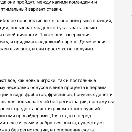
огда они пройдут, между какими командами и
оптимальный вариант ставки.
иболее перспективных в плане выигрыша позиций,
ации, пользователь должен указывать только
 своей личности. Также, для завершения
очту, и придумать надежный пароль. Демоверсия –
ажен выигрыш, и они просто хотят получить
ют все, как новые игроки, так и постоянные
азу несколько бонусов в виде процента к первым
ии в виде фрибетов, фриспинов, бонусных денег и
пны для пользователей без регистрации, поэтому вы
Проект предоставляет игрокам только лучший
нитыми провайдерами. Для тех, кто перед
миться с играми и набраться опыта, существуют
жно без регистрации, и пополнения счета.