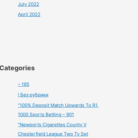
July 2022
April 2022
Categories
– 195
! Без рубрики
"100% Deposit Match Upwards To R1,
1000 Sports Betting – 901
"Newports Cigarettes County V
Chesterfield League Two Tv Set