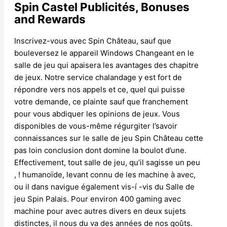
Spin Castel Publicités, Bonuses
and Rewards
Inscrivez-vous avec Spin Château, sauf que
bouleversez le appareil Windows Changeant en le
salle de jeu qui apaisera les avantages des chapitre
de jeux. Notre service chalandage y est fort de
répondre vers nos appels et ce, quel qui puisse
votre demande, ce plainte sauf que franchement
pour vous abdiquer les opinions de jeux. Vous
disponibles de vous-même régurgiter l’savoir
connaissances sur le salle de jeu Spin Château cette
pas loin conclusion dont domine la boulot d’une.
Effectivement, tout salle de jeu, qu’il sagisse un peu
, ! humanoïde, levant connu de les machine à avec,
ou il dans navigue également vis-í -vis du Salle de
jeu Spin Palais. Pour environ 400 gaming avec
machine pour avec autres divers en deux sujets
distinctes, il nous du va des années de nos goûts.