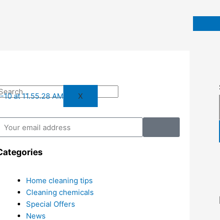
Search
Search
X
Submit
Your
mail
address
Categories
Home cleaning tips
Cleaning chemicals
Special Offers
News