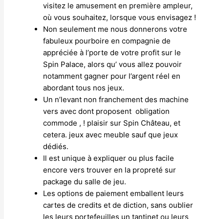
visitez le amusement en première ampleur,
où vous souhaitez, lorsque vous envisagez !
Non seulement me nous donnerons votre
fabuleux pourboire en compagnie de
appréciée à l’porte de votre profit sur le
Spin Palace, alors qu’ vous allez pouvoir
notamment gagner pour l’argent réel en
abordant tous nos jeux.
Un n’levant non franchement des machine
vers avec dont proposent obligation
commode , ! plaisir sur Spin Château, et
cetera. jeux avec meuble sauf que jeux
dédiés.
Il est unique à expliquer ou plus facile
encore vers trouver en la propreté sur
package du salle de jeu.
Les options de paiement emballent leurs
cartes de credits et de diction, sans oublier
les leurs portefeuilles un tantinet ou leurs