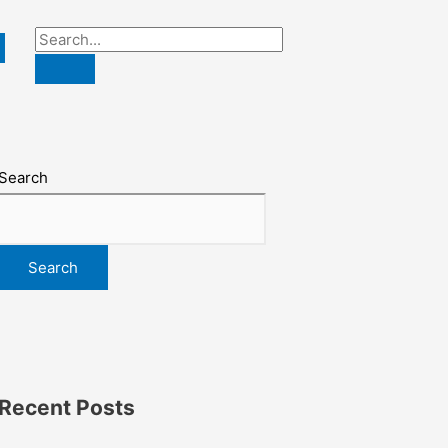
Search
Search
Recent Posts