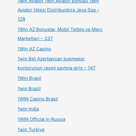
1win Aviator 1win Aviator Bonusu 1win
Aviator Hilesi Distribuidora Jesa Spa –
128
1Win AZ Bonuslar, Mobil Tətbiq və Mərc
Marketləri – 337
1Win AZ Casino
1win Bet Azerbaycan bukmeker
kontorunun rəsmi saytına giriş – 147
1Win Brasil
1win Brazil
1WIN Casino Brasil
1win India
1WIN Official In Russia
1win Turkiye