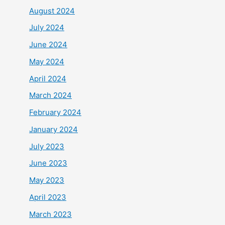
August 2024
July 2024
June 2024
May 2024
April 2024
March 2024
February 2024
January 2024
July 2023
June 2023
May 2023
April 2023
March 2023