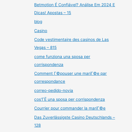
Betmotion É Confiável? Análise Em 2024 E
Dicas! Apostas – 15
blog
Casino
Code vestimentaire des casinos de Las
Vegas – 815
come funziona una sposa per
corrispondenza
Comment Г©pouser une mariГ©e par
correspondance
correo-pedido-novia
cos'ГЁ una sposa per corrispondenza
Courrier pour commander la mariГ©e
Das Zuverlässigste Casino Deutschlands –
128