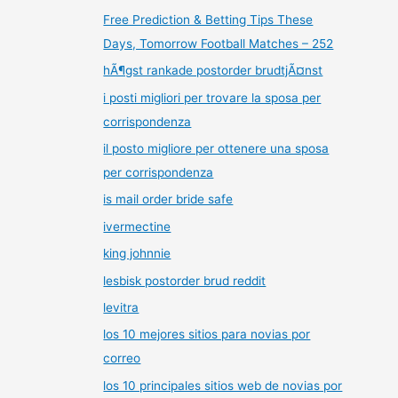
Free Prediction & Betting Tips These
Days, Tomorrow Football Matches – 252
hÃ¶gst rankade postorder brudtjÃ¤nst
i posti migliori per trovare la sposa per
corrispondenza
il posto migliore per ottenere una sposa
per corrispondenza
is mail order bride safe
ivermectine
king johnnie
lesbisk postorder brud reddit
levitra
los 10 mejores sitios para novias por
correo
los 10 principales sitios web de novias por