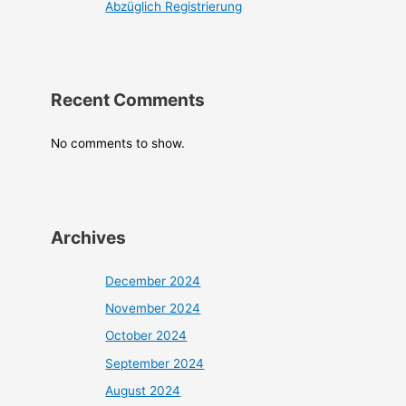
Abzüglich Registrierung
Recent Comments
No comments to show.
Archives
December 2024
November 2024
October 2024
September 2024
August 2024