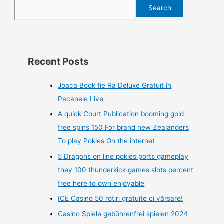
Search
Recent Posts
Joaca Book fie Ra Deluxe Gratuit în
Pacanele Live
A quick Court Publication booming gold
free spins 150 For brand new Zealanders
To play Pokies On the internet
5 Dragons on line pokies ports gameplay
they 100 thunderkick games slots percent
free here to own enjoyable
ICE Casino 50 rotiri gratuite ci vărsare!
Casino Spiele gebührenfrei spielen 2024