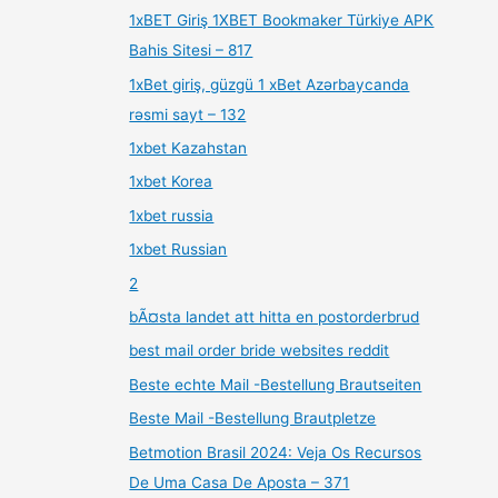
1xBET Giriş 1XBET Bookmaker Türkiye APK
Bahis Sitesi – 817
1xBet giriş, güzgü 1 xBet Azərbaycanda
rəsmi sayt – 132
1xbet Kazahstan
1xbet Korea
1xbet russia
1xbet Russian
2
bÃ¤sta landet att hitta en postorderbrud
best mail order bride websites reddit
Beste echte Mail -Bestellung Brautseiten
Beste Mail -Bestellung Brautpletze
Betmotion Brasil 2024: Veja Os Recursos
De Uma Casa De Aposta – 371