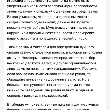
играющего наружного. Только тогда можно быть
уверенным в честности азартной игры, безопасности
личных данных и операций с денежными средствами.
Важно учитывать, что в одном казино вы можете
создать только один аккаунт, даже если играете с
нескольких устройств. Мультиаккаунтинг является
нарушением правил и может привести к блокировке
вашего аккаунта и попаданию в черный список.
Также важным фактором для определения лучшего
онлайн казино становится валюта, в которой вы открыли
аккаунт. Некоторые заведения предлагают на выбор
несколько десятков валют, а другие ограничиваются
лишь самыми популярными направлениями. Поэтому,
если вам важно найти онлайн казино на рубли, то
обращайте внимание на доступные валюты. Но в
большинстве русскоязычных топов упоминаются
именно те заведения, где рубли являются одной из
основных валют для пользователей.
В таблице — приветственные пакеты и другие лучшие
бонусные предложения от легальных украинских