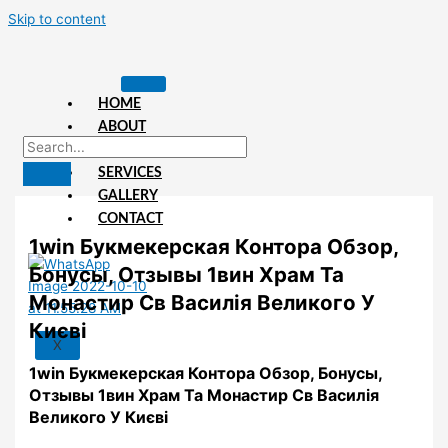
Skip to content
HOME
ABOUT
US
SERVICES
GALLERY
CONTACT
1win Букмекерская Контора Обзор,
Бонусы, Отзывы 1вин Храм Та
Монастир Св Василія Великого У
Києві
X
1win Букмекерская Контора Обзор, Бонусы,
Отзывы 1вин Храм Та Монастир Св Василія
Великого У Києві