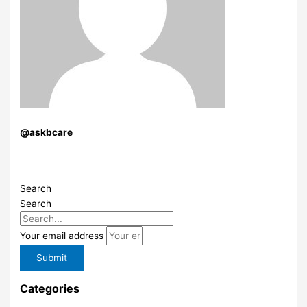
@askbcare
Search
Search
Your email address
Submit
Categories