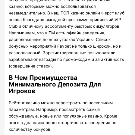
казино, которыми можно воспользоваться
незамедлительно. В наш ТОП казино онлайн Ферст клуб
вошел благодаря выгодной программе привилегий VIP
Club и отличному ассортименту быстрых симуляторов.
Напоминаем, что у ТМ есть офлайн заведения,
расположенные во всех уголках Украины. Список
бонусных мероприятий Favbet не только широкий, но и
разноплановый. Зарегистрированные пользователи
зарабатывают награды по промо-кодам и за активность
(совершение ставок).
В Чем Преимущества
Минимального Депозита Для
Игроков
Рейтинг казино можно перестроить по нескольким
параметрам. Например, просмотреть самые
обсуждаемые, новые или популярные казино. Кроме
этого в два клика легко отсортировать заведения по
количеству бонусов.