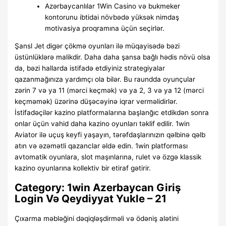
Azərbaycanlılar 1Win Casino və bukmeker
kontorunu ibtidai növbədə yüksək nimdaş
motivasiya proqramına üçün seçirlər.
Şansl Jet digər çökmə oyunları ilə müqayisədə bəzi
üstünlüklərə malikdir. Daha daha şansa bağlı hədis növü olsa
da, bəzi hallarda istifadə etdiyiniz strategiyalar
qazanmağınıza yardımçı ola bilər. Bu raundda oyunçular
zərin 7 və ya 11 (mərci keçmək) və ya 2, 3 və ya 12 (mərci
keçməmək) üzərinə düşəcəyinə iqrar verməlidirlər.
İstifadəçilər kazino platformalarına başlanğıc etdikdən sonra
onlar üçün vahid daha kazino oyunları təklif edilir. 1win
Aviator ilə uçuş keyfi yaşayın, tərəfdaşlarınızın qəlbinə qəlb
atın və əzəmətli qazanclar əldə edin. 1win platforması
avtomatik oyunlara, slot maşınlarına, rulet və özgə klassik
kazino oyunlarına kollektiv bir etiraf gətirir.
Category: 1win Azerbaycan Giriş
Login Və Qeydiyyat Yukle – 21
Çıxarma məbləğini dəqiqləşdirməli və ödəniş alətini