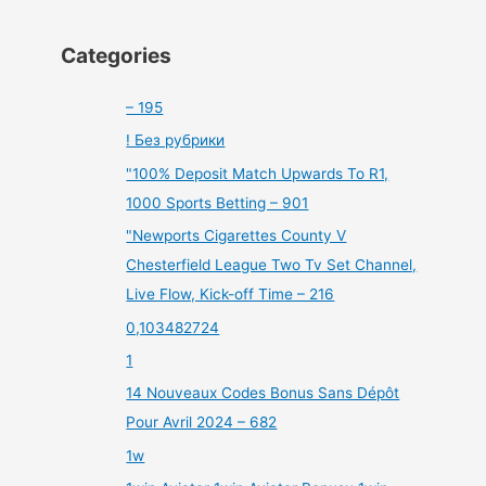
Categories
– 195
! Без рубрики
"100% Deposit Match Upwards To R1,
1000 Sports Betting – 901
"Newports Cigarettes County V
Chesterfield League Two Tv Set Channel,
Live Flow, Kick-off Time – 216
0,103482724
1
14 Nouveaux Codes Bonus Sans Dépôt
Pour Avril 2024 – 682
1w