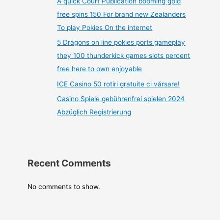
A quick Court Publication booming gold
free spins 150 For brand new Zealanders
To play Pokies On the internet
5 Dragons on line pokies ports gameplay
they 100 thunderkick games slots percent
free here to own enjoyable
ICE Casino 50 rotiri gratuite ci vărsare!
Casino Spiele gebührenfrei spielen 2024
Abzüglich Registrierung
Recent Comments
No comments to show.