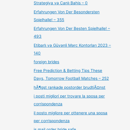
Strategiya və Canlı Bahis – 0
Erfahrungen Von Der Besondersten
Spielhalle! – 355
Erfahrungen Von Der Besten Spielhalle! –
493
Etibarlı və Güvənli Mərc Kontorları 2023 –
140
foreign brides
Free Prediction & Betting Tips These
Days, Tomorrow Football Matches – 252
hÃ¶gst rankade postorder brudtjÃ¤nst
i posti migliori per trovare la sposa per
corrispondenza
il posto migliore per ottenere una sposa
per corrispondenza
is mail order bride safe