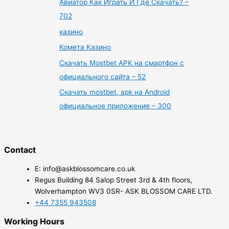
Авиатор Как Играть И Где Скачать? –
702
казино
Комета Казино
Скачать Mostbet APK на смартфон с
официального сайта – 52
Скачать mostbet, apk на Android
официальное приложение – 300
Contact
E: info@askblossomcare.co.uk
Regus Building 84 Salop Street 3rd & 4th floors,
Wolverhampton WV3 0SR- ASK BLOSSOM CARE LTD.
+44 7355 943508
Working Hours