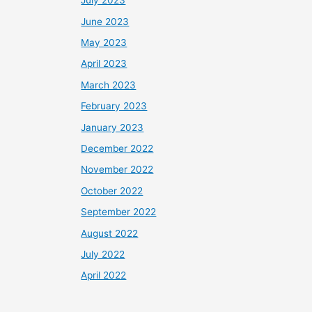
July 2023
June 2023
May 2023
April 2023
March 2023
February 2023
January 2023
December 2022
November 2022
October 2022
September 2022
August 2022
July 2022
April 2022