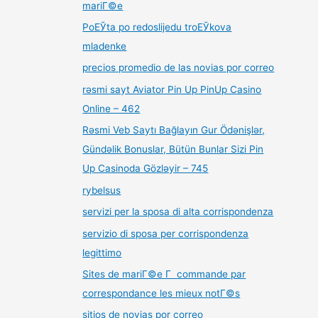
mariГ©e
PoЕЎta po redoslijedu troЕЎkova
mladenke
precios promedio de las novias por correo
rəsmi sayt Aviator Pin Up PinUp Casino
Online – 462
Rəsmi Veb Saytı Bağlayın️ Gur Ödənişlər,
Gündəlik Bonuslar, Bütün Bunlar Sizi Pin
Up Casinoda Gözləyir – 745
rybelsus
servizi per la sposa di alta corrispondenza
servizio di sposa per corrispondenza
legittimo
Sites de mariГ©e Г commande par
correspondance les mieux notГ©s
sitios de novias por correo