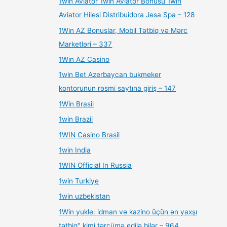
1win Aviator 1win Aviator Bonusu 1win
Aviator Hilesi Distribuidora Jesa Spa – 128
1Win AZ Bonuslar, Mobil Tətbiq və Mərc
Marketləri – 337
1Win AZ Casino
1win Bet Azerbaycan bukmeker
kontorunun rəsmi saytına giriş – 147
1Win Brasil
1win Brazil
1WIN Casino Brasil
1win India
1WIN Official In Russia
1win Turkiye
1win uzbekistan
1Win yukle: idman və kazino üçün ən yaxşı
tətbiq" kimi tərcümə edilə bilər – 964