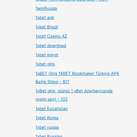
1winRussia
1xbet apk
1xbet Brazil
1xbet Casino AZ
1xbet download
1xbet egypt
1xbet giriş
1xBET Giriş 1XBET Bookmaker Türkiye APK
Bahis Sitesi – 817
1xBet giriş, güzgü 1 xBet Azərbaycanda
rəsmi sayt – 132
1xbet Kazahstan
1xbet Korea
1xbet russia
1xbet Russian