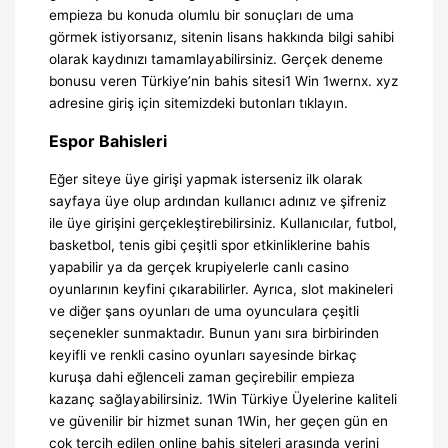
empieza bu konuda olumlu bir sonuçları de uma
görmek istiyorsanız, sitenin lisans hakkında bilgi sahibi
olarak kaydınızı tamamlayabilirsiniz. Gerçek deneme
bonusu veren Türkiye’nin bahis sitesi1 Win 1wernx. xyz
adresine giriş için sitemizdeki butonları tıklayın.
Espor Bahisleri
Eğer siteye üye girişi yapmak isterseniz ilk olarak
sayfaya üye olup ardından kullanıcı adınız ve şifreniz
ile üye girişini gerçekleştirebilirsiniz. Kullanıcılar, futbol,
basketbol, tenis gibi çeşitli spor etkinliklerine bahis
yapabilir ya da gerçek krupiyelerle canlı casino
oyunlarının keyfini çıkarabilirler. Ayrıca, slot makineleri
ve diğer şans oyunları de uma oyunculara çeşitli
seçenekler sunmaktadır. Bunun yanı sıra birbirinden
keyifli ve renkli casino oyunları sayesinde birkaç
kuruşa dahi eğlenceli zaman geçirebilir empieza
kazanç sağlayabilirsiniz. 1Win Türkiye Üyelerine kaliteli
ve güvenilir bir hizmet sunan 1Win, her geçen gün en
çok tercih edilen online bahis siteleri arasında yerini