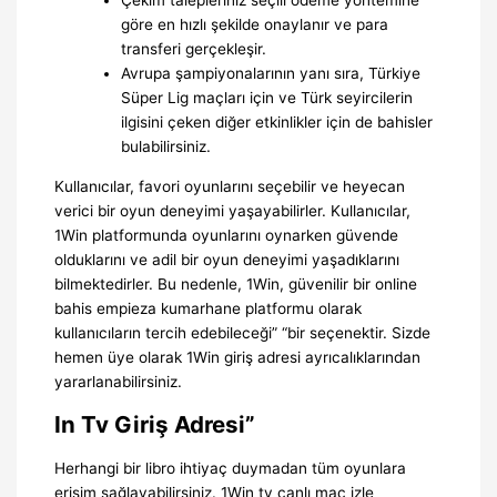
Çekim talepleriniz seçili ödeme yöntemine
göre en hızlı şekilde onaylanır ve para
transferi gerçekleşir.
Avrupa şampiyonalarının yanı sıra, Türkiye
Süper Lig maçları için ve Türk seyircilerin
ilgisini çeken diğer etkinlikler için de bahisler
bulabilirsiniz.
Kullanıcılar, favori oyunlarını seçebilir ve heyecan
verici bir oyun deneyimi yaşayabilirler. Kullanıcılar,
1Win platformunda oyunlarını oynarken güvende
olduklarını ve adil bir oyun deneyimi yaşadıklarını
bilmektedirler. Bu nedenle, 1Win, güvenilir bir online
bahis empieza kumarhane platformu olarak
kullanıcıların tercih edebileceği” “bir seçenektir. Sizde
hemen üye olarak 1Win giriş adresi ayrıcalıklarından
yararlanabilirsiniz.
In Tv Giriş Adresi”
Herhangi bir libro ihtiyaç duymadan tüm oyunlara
erişim sağlayabilirsiniz. 1Win tv canlı maç izle