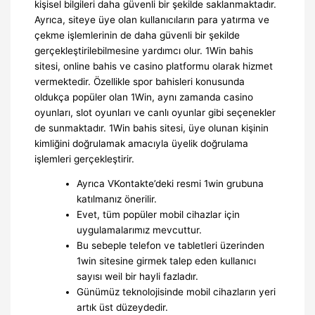
kişisel bilgileri daha güvenli bir şekilde saklanmaktadır.
Ayrıca, siteye üye olan kullanıcıların para yatırma ve
çekme işlemlerinin de daha güvenli bir şekilde
gerçekleştirilebilmesine yardımcı olur. 1Win bahis
sitesi, online bahis ve casino platformu olarak hizmet
vermektedir. Özellikle spor bahisleri konusunda
oldukça popüler olan 1Win, aynı zamanda casino
oyunları, slot oyunları ve canlı oyunlar gibi seçenekler
de sunmaktadır. 1Win bahis sitesi, üye olunan kişinin
kimliğini doğrulamak amacıyla üyelik doğrulama
işlemleri gerçekleştirir.
Ayrıca VKontakte’deki resmi 1win grubuna
katılmanız önerilir.
Evet, tüm popüler mobil cihazlar için
uygulamalarımız mevcuttur.
Bu sebeple telefon ve tabletleri üzerinden
1win sitesine girmek talep eden kullanıcı
sayısı weil bir hayli fazladır.
Günümüz teknolojisinde mobil cihazların yeri
artık üst düzeydedir.