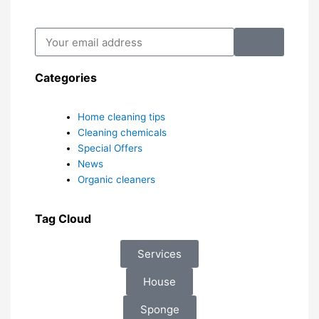
Submit
Your
email
address
Categories
Home cleaning tips
Cleaning chemicals
Special Offers
News
Organic cleaners
Tag Cloud
Services
House
Sponge