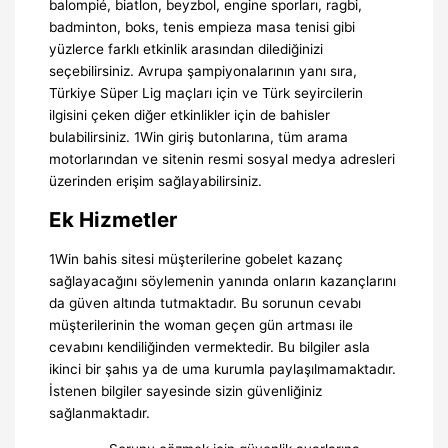
balompié, ​​biatlon, beyzbol, engine sporları, ragbi,
badminton, boks, tenis empieza masa tenisi gibi
yüzlerce farklı etkinlik arasından dilediğinizi
seçebilirsiniz. Avrupa şampiyonalarının yanı sıra,
Türkiye Süper Lig maçları için ve Türk seyircilerin
ilgisini çeken diğer etkinlikler için de bahisler
bulabilirsiniz. 1Win giriş butonlarına, tüm arama
motorlarından ve sitenin resmi sosyal medya adresleri
üzerinden erişim sağlayabilirsiniz.
Ek Hizmetler
1Win bahis sitesi müşterilerine gobelet kazanç
sağlayacağını söylemenin yanında onların kazançlarını
da güven altında tutmaktadır. Bu sorunun cevabı
müşterilerinin the woman geçen gün artması ile
cevabını kendiliğinden vermektedir. Bu bilgiler asla
ikinci bir şahıs ya de uma kurumla paylaşılmamaktadır.
İstenen bilgiler sayesinde sizin güvenliğiniz
sağlanmaktadır.