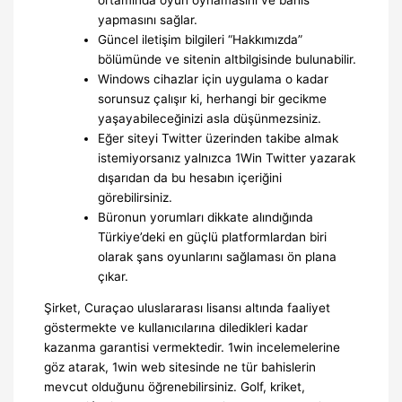
yapmasını sağlar.
Güncel iletişim bilgileri “Hakkımızda”
bölümünde ve sitenin altbilgisinde bulunabilir.
Windows cihazlar için uygulama o kadar
sorunsuz çalışır ki, herhangi bir gecikme
yaşayabileceğinizi asla düşünmezsiniz.
Eğer siteyi Twitter üzerinden takibe almak
istemiyorsanız yalnızca 1Win Twitter yazarak
dışarıdan da bu hesabın içeriğini
görebilirsiniz.
Büronun yorumları dikkate alındığında
Türkiye’deki en güçlü platformlardan biri
olarak şans oyunlarını sağlaması ön plana
çıkar.
Şirket, Curaçao uluslararası lisansı altında faaliyet
göstermekte ve kullanıcılarına diledikleri kadar
kazanma garantisi vermektedir. 1win incelemelerine
göz atarak, 1win web sitesinde ne tür bahislerin
mevcut olduğunu öğrenebilirsiniz. Golf, kriket,