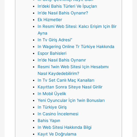
In’deki Bahis Türleri Ve İpuçları
In’de Nasıl Bahis Oynanır?
Ek Hizmetler
In Resmi Web Sitesi: Kalıcı Erişim Için Bir
Ayna
In Tv Giriş Adresi”
In Wagering Online Tr Türkiye Hakkında
Espor Bahisleri
In’de Nasıl Bahis Oynanır
Resmi 1win Web Sitesi Için Hesabımı
Nasıl Kaydedebilirim?
In Tv Set Canlı Maç Kanalları
Kayıttan Sonra Siteye Nasıl Girilir
In Mobil Üyelik
Yeni Oyuncular İçin 1win Bonusları
In Türkiye Giriş
In Casino İncelemesi
Bahis Yapın
In Web Sitesi Hakkında Bilgi
Kayıt Ve Doğrulama