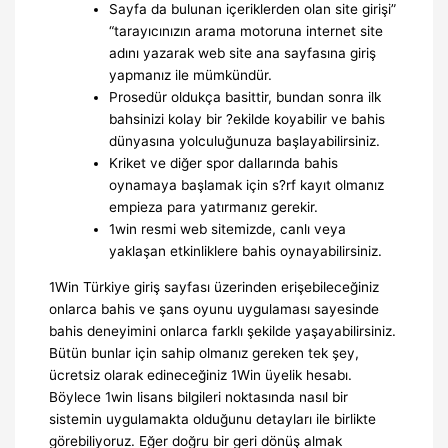
Sayfa da bulunan içeriklerden olan site girişi”
“tarayıcınızın arama motoruna internet site
adını yazarak web site ana sayfasına giriş
yapmanız ile mümkündür.
Prosedür oldukça basittir, bundan sonra ilk
bahsinizi kolay bir ?ekilde koyabilir ve bahis
dünyasına yolculuğunuza başlayabilirsiniz.
Kriket ve diğer spor dallarında bahis
oynamaya başlamak için s?rf kayıt olmanız
empieza para yatırmanız gerekir.
1win resmi web sitemizde, canlı veya
yaklaşan etkinliklere bahis oynayabilirsiniz.
1Win Türkiye giriş sayfası üzerinden erişebileceğiniz
onlarca bahis ve şans oyunu uygulaması sayesinde
bahis deneyimini onlarca farklı şekilde yaşayabilirsiniz.
Bütün bunlar için sahip olmanız gereken tek şey,
ücretsiz olarak edineceğiniz 1Win üyelik hesabı.
Böylece 1win lisans bilgileri noktasında nasıl bir
sistemin uygulamakta olduğunu detayları ile birlikte
görebiliyoruz. Eğer doğru bir geri dönüş almak