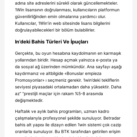
adına site adreslerini sürekli olarak güncellemekteler.
1Win lisansının doğrulanması, kullanıcıların platformun
güvenilirliğinden emin olmalarına yardımcı olur.
Kullanıcılar, 1Win’in web sitesinde lisans bilgilerini
doğrulayabilecekleri bir bölüm bulabilirler.
In’deki Bahis Türleri Ve İpuçları
Gerçekte, bu oyun hesabına kaydolmanın en karmaşık
yollarından biridir. Hesap açmak yalnızca e-posta ya
da sosyal ağ üzerinden mümkündür. Ana sayfayı aşağı
kaydırmanız ve altbilgide «Bonuslar empieza
Promosyonlar» ı seçmeniz gerekir. 1win’deki tekliflerin
seviyesi piyasadaki ortalamadan daha yüksektir. Daha
az” “prestijli maçlar için rakam %5-8 arasında
değişmektedir.
Haftalık ve aylık bahis programları, uzman kadro
çalışmalarıyla profesyonel şekilde sunuluyor. Betradar
bahis alt yapısı ile dizayn edilen 1win sistemi çok cazip
oranlarla sunuluyor. Bu BTK tarafından getirilen erişim