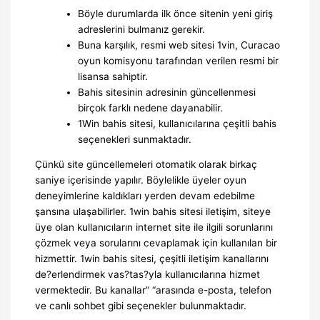
Böyle durumlarda ilk önce sitenin yeni giriş
adreslerini bulmanız gerekir.
Buna karşılık, resmi web sitesi 1vin, Curacao
oyun komisyonu tarafından verilen resmi bir
lisansa sahiptir.
Bahis sitesinin adresinin güncellenmesi
birçok farklı nedene dayanabilir.
1Win bahis sitesi, kullanıcılarına çeşitli bahis
seçenekleri sunmaktadır.
Çünkü site güncellemeleri otomatik olarak birkaç
saniye içerisinde yapılır. Böylelikle üyeler oyun
deneyimlerine kaldıkları yerden devam edebilme
şansına ulaşabilirler. 1win bahis sitesi iletişim, siteye
üye olan kullanıcıların internet site ile ilgili sorunlarını
çözmek veya sorularını cevaplamak için kullanılan bir
hizmettir. 1win bahis sitesi, çeşitli iletişim kanallarını
de?erlendirmek vas?tas?yla kullanıcılarına hizmet
vermektedir. Bu kanallar” “arasında e-posta, telefon
ve canlı sohbet gibi seçenekler bulunmaktadır.