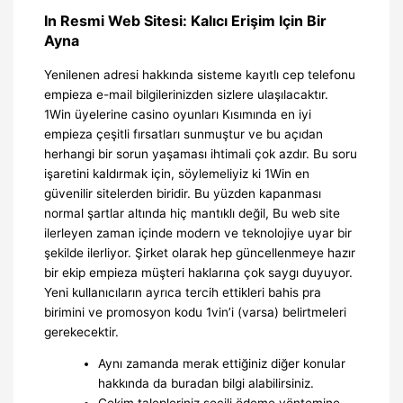
In Resmi Web Sitesi: Kalıcı Erişim Için Bir
Ayna
Yenilenen adresi hakkında sisteme kayıtlı cep telefonu
empieza e-mail bilgilerinizden sizlere ulaşılacaktır.
1Win üyelerine casino oyunları Kısımında en iyi
empieza çeşitli fırsatları sunmuştur ve bu açıdan
herhangi bir sorun yaşaması ihtimali çok azdır. Bu soru
işaretini kaldırmak için, söylemeliyiz ki 1Win en
güvenilir sitelerden biridir. Bu yüzden kapanması
normal şartlar altında hiç mantıklı değil, Bu web site
ilerleyen zaman içinde modern ve teknolojiye uyar bir
şekilde ilerliyor. Şirket olarak hep güncellenmeye hazır
bir ekip empieza müşteri haklarına çok saygı duyuyor.
Yeni kullanıcıların ayrıca tercih ettikleri bahis pra
birimini ve promosyon kodu 1vin’i (varsa) belirtmeleri
gerekecektir.
Aynı zamanda merak ettiğiniz diğer konular
hakkında da buradan bilgi alabilirsiniz.