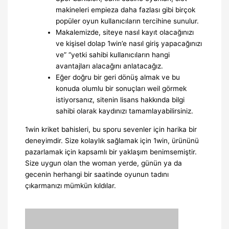
makineleri empieza daha fazlası gibi birçok
popüler oyun kullanıcıların tercihine sunulur.
Makalemizde, siteye nasıl kayıt olacağınızı
ve kişisel dolap 1win’e nasıl giriş yapacağınızı
ve” “yetki sahibi kullanıcıların hangi
avantajları alacağını anlatacağız.
Eğer doğru bir geri dönüş almak ve bu
konuda olumlu bir sonuçları weil görmek
istiyorsanız, sitenin lisans hakkında bilgi
sahibi olarak kaydınızı tamamlayabilirsiniz.
1win kriket bahisleri, bu sporu sevenler için harika bir
deneyimdir. Size kolaylık sağlamak için 1win, ürününü
pazarlamak için kapsamlı bir yaklaşım benimsemiştir.
Size uygun olan the woman yerde, günün ya da
gecenin herhangi bir saatinde oyunun tadını
çıkarmanızı mümkün kıldılar.