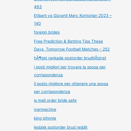
493
Etibarlı və Güvənli Mərc Kontorları 2023 –
140
foreign brides
Free Prediction & Betting Tips These
Days, Tomorrow Football Matches – 252
hÃ¶gst rankade postorder brudtjÃ¤nst
i posti migliori per trovare la sposa per
corrispondenza
il posto migliore per ottenere una sposa
per corrispondenza
is mail order bride safe
ivermectine
king johnnie
lesbisk postorder brud reddit