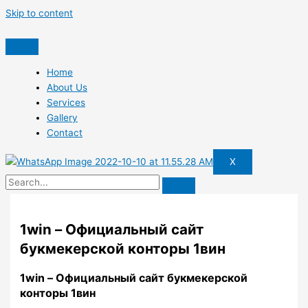
Skip to content
Home
About Us
Services
Gallery
Contact
X
1win – Официальный сайт
букмекерской конторы 1вин
1win – Официальный сайт букмекерской
конторы 1вин