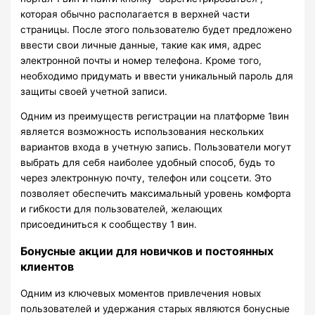
которая обычно располагается в верхней части
страницы. После этого пользователю будет предложено
ввести свои личные данные, такие как имя, адрес
электронной почты и номер телефона. Кроме того,
необходимо придумать и ввести уникальный пароль для
защиты своей учетной записи.
Одним из преимуществ регистрации на платформе 1вин
является возможность использования нескольких
вариантов входа в учетную запись. Пользователи могут
выбрать для себя наиболее удобный способ, будь то
через электронную почту, телефон или соцсети. Это
позволяет обеспечить максимальный уровень комфорта
и гибкости для пользователей, желающих
присоединиться к сообществу 1 вин.
Бонусные акции для новичков и постоянных
клиентов
Одним из ключевых моментов привлечения новых
пользователей и удержания старых являются бонусные