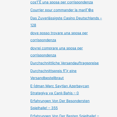
cos'ГЁ una sposa per corrispondenza
Courrier pour commander la mariГ©e
Das Zuverlässigste Casino Deutschlands –
128
dove posso trovare una sposa per
corrispondenza
dovrei comprare una sposa per
corrispondenza
Durchschnittliche Versandauftragspreise
Durchschnittspreis fГјr eine
Versandbestellbraut
E-İdman Mərc Saytları Azerbaycan
Strategiya və Canlı Bahis – 0
Erfahrungen Von Der Besondersten
Spielhalle! – 355
Erfahrungen Von Der Besten Spielhalle! –