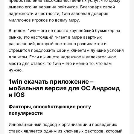
предоставление высококачественных услуг, что сразу
вывело его на вершину рейтингов. Благодаря своей
надежности и честности, 1win завоевал доверие
миллионов игроков по всему миру.
В целом, 1win – это не просто крупнейший букмекер на
рынке, это настоящий гигант в мире азартных
развлечений, который постоянно развивается и
стремится предложить своим клиентам лучшие условия
для игры. Если вы ищете надежное и увлекательное
место для ставок, то 1win – это именно то, что вам
нужно.
1win скачать приложение –
мобильная версия для ОС Андроид
и IOS
Факторы, способствующие росту
популярности
Инновационный подход к организации и проведению
ставок является одним из ключевых факторов, который