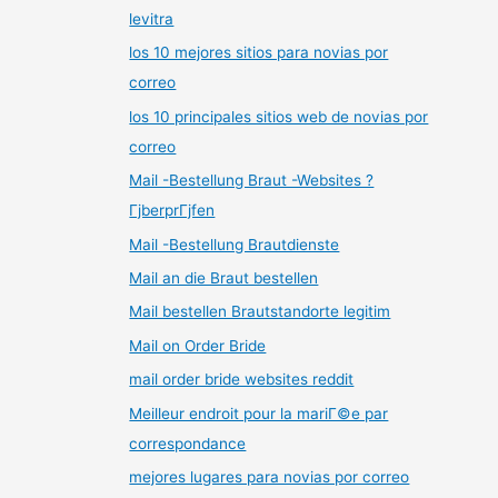
levitra
los 10 mejores sitios para novias por
correo
los 10 principales sitios web de novias por
correo
Mail -Bestellung Braut -Websites ?
ГјberprГјfen
Mail -Bestellung Brautdienste
Mail an die Braut bestellen
Mail bestellen Brautstandorte legitim
Mail on Order Bride
mail order bride websites reddit
Meilleur endroit pour la mariГ©e par
correspondance
mejores lugares para novias por correo