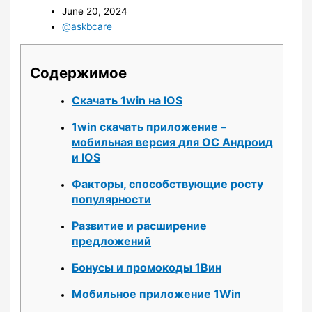
June 20, 2024
@askbcare
Содержимое
Скачать 1win на IOS
1win скачать приложение –
мобильная версия для ОС Андроид
и IOS
Факторы, способствующие росту
популярности
Развитие и расширение
предложений
Бонусы и промокоды 1Вин
Мобильное приложение 1Win