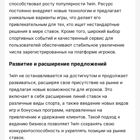
способствовал росту популярности 1win. Ресурс
постоянно внедряет новые технологии и предлагает
уникальные варианты игры, что делает его
привлекательным для тех, кто ищет нестандартные
решения в мире ставок. Кроме того, широкий выбор
спортивных событий и качественный сервис для
пользователей обеспечивают стабильное увеличение
числа зарегистрированных на платформе игроков.
Развитие и расширение предложений
1win не останавливается на достигнутом и продолжает
развиваться, расширяя свое присутствие на рынке и
предлагая новые возможности для игроков. Это
включает в себя расширение линий ставок на
различные виды спорта, а также введение новых видов
игр и бонусных программ, направленных на
привлечение и удержание клиентов. Такой подход к
ведению бизнеса позволяет 1win сохранять свою
конкурентоспособность и укреплять позиции на рынке
ставок.