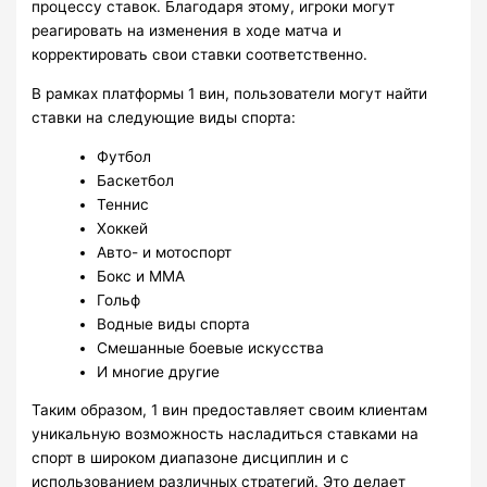
процессу ставок. Благодаря этому, игроки могут
реагировать на изменения в ходе матча и
корректировать свои ставки соответственно.
В рамках платформы 1 вин, пользователи могут найти
ставки на следующие виды спорта:
Футбол
Баскетбол
Теннис
Хоккей
Авто- и мотоспорт
Бокс и ММА
Гольф
Водные виды спорта
Смешанные боевые искусства
И многие другие
Таким образом, 1 вин предоставляет своим клиентам
уникальную возможность насладиться ставками на
спорт в широком диапазоне дисциплин и с
использованием различных стратегий. Это делает