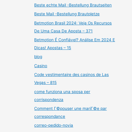
Beste echte Mail -Bestellung Brautseiten
Beste Mail -Bestellung Brautpletze
Betmotion Brasil 2024: Veja Os Recursos
De Uma Casa De Aposta – 371
Betmotion É Confiável? Análise Em 2024 E
Dicas! Apostas – 15
blog
Casino
Code vestimentaire des casinos de Las
Vegas – 815
come funziona una sposa per
corrispondenza
Comment Г©pouser une mariГ©e par
correspondance
correo-pedido-novia