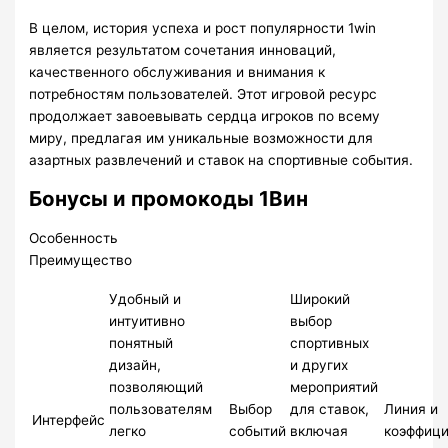
В целом, история успеха и рост популярности 1win
является результатом сочетания инноваций,
качественного обслуживания и внимания к
потребностям пользователей. Этот игровой ресурс
продолжает завоевывать сердца игроков по всему
миру, предлагая им уникальные возможности для
азартных развлечений и ставок на спортивные события.
Бонусы и промокоды 1Вин
Особенность
Преимущество
Удобный и
Широкий
интуитивно
выбор
понятный
спортивных
дизайн,
и других
позволяющий
мероприятий
пользователям
Выбор
для ставок,
Линия и
Интерфейс
легко
событий
включая
коэффиц