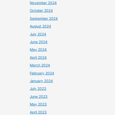
November 2024
October 2024
September 2024
August 2024
July 2024
June 2024
May 2024
April 2024
March 2024
February 2024
January 2024
July 2023
June 2023
May 2023
April 2023