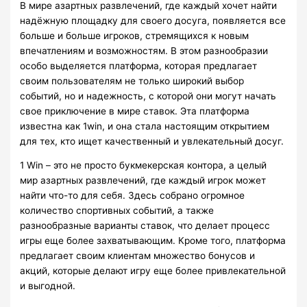
В мире азартных развлечений, где каждый хочет найти
надёжную площадку для своего досуга, появляется все
больше и больше игроков, стремящихся к новым
впечатлениям и возможностям. В этом разнообразии
особо выделяется платформа, которая предлагает
своим пользователям не только широкий выбор
событий, но и надежность, с которой они могут начать
свое приключение в мире ставок. Эта платформа
известна как 1win, и она стала настоящим открытием
для тех, кто ищет качественный и увлекательный досуг.
1 Win – это не просто букмекерская контора, а целый
мир азартных развлечений, где каждый игрок может
найти что-то для себя. Здесь собрано огромное
количество спортивных событий, а также
разнообразные варианты ставок, что делает процесс
игры еще более захватывающим. Кроме того, платформа
предлагает своим клиентам множество бонусов и
акций, которые делают игру еще более привлекательной
и выгодной.