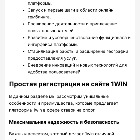
платформы.
Запуск и первые шаги в области онлайн
гемблинга.
Расширение деятельности и привлечение
новых пользователей.
Развитие и усовершенствование функционала и
интерфейса платформы.
Стабилизация работы и расширение географии
предоставления услуг.
Внедрение инноваций и новых технологий для
удобства пользователей.
Простая регистрация на сайте 1WIN
В данном разделе мы рассмотрим уникальные
особенности и преимущества, которые предлагает
платформа 1win в сфере ставок на спорт.
Максимальная надежность и безопасность
Важным аспектом, который делает 1win отличной