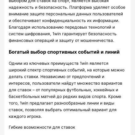
выбором для ставок на спорт, является высокая
надежность и безопасность. Платформа уделяет особое
внимание защите персональных данных пользователей
и обеспечивает конфиденциальность их информации.
Благодаря использованию передовых технологий и
систем шифрования, 1win гарантирует безопасность
финансовых операций и защиту от мошенничества.
Богатый выбор спортивных событий и линий
Одним из ключевых преимуществ 1win является
широкий спектр спортивных событий, на которые можно
делать ставки. Независимо от предпочтений и
интересов, пользователи найдут множество вариантов
для ставок – от популярных футбольных, хоккейных и
баскетбольных матчей до редких видов спорта. Кроме
того, 1win предлагает разнообразные линии и виды
ставок, позволяя выбрать оптимальный вариант для
каждого игрока.
Гибкие возможности для ставок