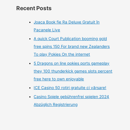
Recent Posts
Joaca Book fie Ra Deluxe Gratuit în
Pacanele Live
A quick Court Publication booming gold
free spins 150 For brand new Zealanders
To play Pokies On the internet
5 Dragons on line pokies ports gameplay
they 100 thunderkick games slots percent
free here to own enjoyable
ICE Casino 50 rotiri gratuite ci vărsare!
Casino Spiele gebührenfrei spielen 2024
Abzüglich Registrierung