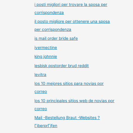
i posti migliori per trovare la sposa per
corrispondenza
il posto migliore per ottenere una sposa
per corrispondenza
is mail order bride safe
ivermectine
king johnnie
lesbisk postorder brud reddit
levitra
los 10 mejores sitios para novias por
correo
los 10 principales sitios web de novias por
correo
Mail -Bestellung Braut -Websites ?
ГјberprГјfen