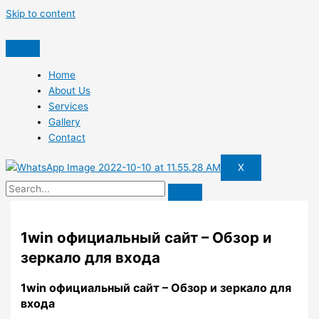
Skip to content
Home
About Us
Services
Gallery
Contact
X
1win официальный сайт – Обзор и
зеркало для входа
1win официальный сайт – Обзор и зеркало для
входа