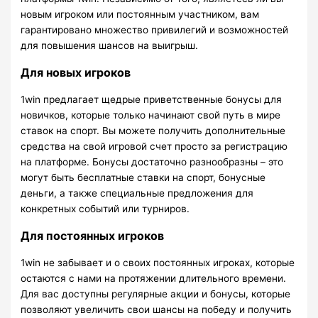
новым игроком или постоянным участником, вам
гарантировано множество привилегий и возможностей
для повышения шансов на выигрыш.
Для новых игроков
1win предлагает щедрые приветственные бонусы для
новичков, которые только начинают свой путь в мире
ставок на спорт. Вы можете получить дополнительные
средства на свой игровой счет просто за регистрацию
на платформе. Бонусы достаточно разнообразны – это
могут быть бесплатные ставки на спорт, бонусные
деньги, а также специальные предложения для
конкретных событий или турниров.
Для постоянных игроков
1win не забывает и о своих постоянных игроках, которые
остаются с нами на протяжении длительного времени.
Для вас доступны регулярные акции и бонусы, которые
позволяют увеличить свои шансы на победу и получить