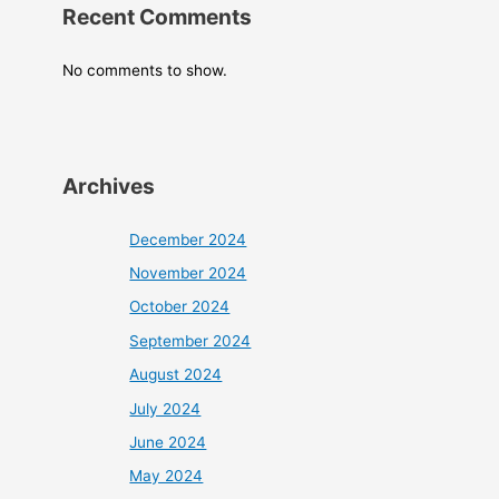
Recent Comments
No comments to show.
Archives
December 2024
November 2024
October 2024
September 2024
August 2024
July 2024
June 2024
May 2024