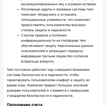
несанкционированных лиц к игровым активам.
Регулярные аудиты и проверки системы 1win
помогают обнаружить и устранить
потенциальные уязвимости, что позволяет
предоставлять пользователям высокую
степень защиты и надежности.
Строгие правила и политики
конфиденциальности на платформе 1win
обеспечивают защиту персональных данных
пользователей и запрещают передачу
информации третьим лицам без согласия
владельца аккаунта.
1win постоянно работает над совершенствованием
системы безопасности и надежности, чтобы
гарантировать пользователям комфорт и защиту во
время игры. Компания придает большое значение
доверию пользователей и стремится к наивысшим
стандартам безопасности и надежности.
Пополнение счета