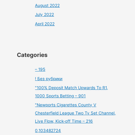
August 2022
July 2022
April 2022
Categories
– 195
! Без рубрики
"100% Deposit Match Upwards To R1,
1000 Sports Betting – 901
"Newports Cigarettes County V
Chesterfield League Two Tv Set Channel,
Live Flow, Kick-off Time – 216
0,103482724