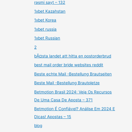
rəsmi sayt – 132
1xbet Kazahstan
1xbet Korea
1xbet russia
1xbet Russian
2
bÃ¤sta landet att hitta en postorderbrud
best mail order bride websites reddit
Beste echte Mail -Bestellung Brautseiten
Beste Mail -Bestellung Brautpletze
Betmotion Brasil 2024: Veja Os Recursos
De Uma Casa De Aposta – 371
Betmotion É Confiável? Análise Em 2024 E
Dicas! Apostas – 15
blog