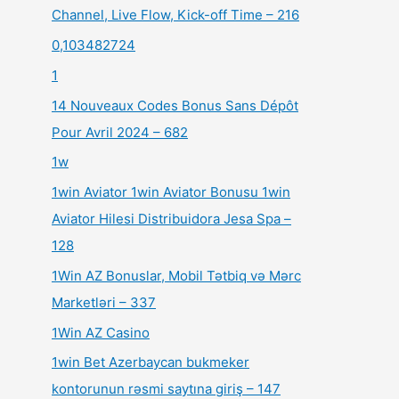
Channel, Live Flow, Kick-off Time – 216
0,103482724
1
14 Nouveaux Codes Bonus Sans Dépôt
Pour Avril 2024 – 682
1w
1win Aviator 1win Aviator Bonusu 1win
Aviator Hilesi Distribuidora Jesa Spa –
128
1Win AZ Bonuslar, Mobil Tətbiq və Mərc
Marketləri – 337
1Win AZ Casino
1win Bet Azerbaycan bukmeker
kontorunun rəsmi saytına giriş – 147