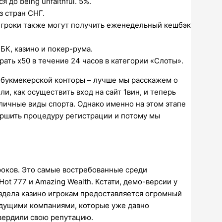
до being unfaithful. 5%.
з стран СНГ.
игроки также могут получить еженедельный кешбэк
 БК, казино и покер-рума.
ать х50 в течение 24 часов в категории «Слоты».
 букмекерской конторы – лучше мы расскажем о
ли, как осуществить вход на сайт 1вин, и теперь
зличные виды спорта. Однако именно на этом этапе
вершить процедуру регистрации и потому мы
роков. Это самые востребованные среди
ot 777 и Amazing Wealth. Кстати, демо-версии у
аздела казино игрокам предоставляется огромный
ведущими компаниями, которые уже давно
твердили свою репутацию.