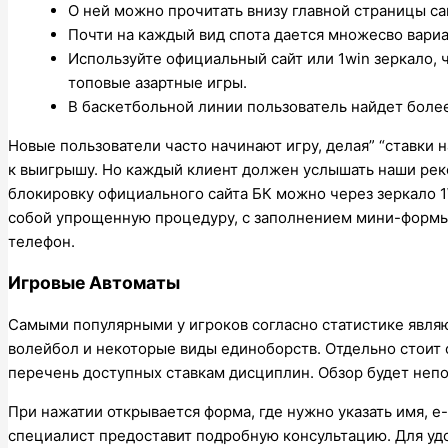
О ней можно прочитать внизу главной страницы са
Почти на каждый вид спота дается множесво вариа
Используйте официальный сайт или 1win зеркало, 
топовые азартные игры.
В баскетбольной линии пользователь найдет более
Новые пользователи часто начинают игру, делая” “ставки 
к выигрышу. Но каждый клиент должен услышать наши рек
блокировку официального сайта БК можно через зеркало 1
собой упрощенную процедуру, с заполнением мини-формы
телефон.
Игровые Автоматы
Самыми популярными у игроков согласно статистике являю
волейбол и некоторые виды единоборств. Отдельно стоит 
перечень доступных ставкам дисциплин. Обзор будет неп
При нажатии открывается форма, где нужно указать имя, e
специалист предоставит подробную консультацию. Для удо