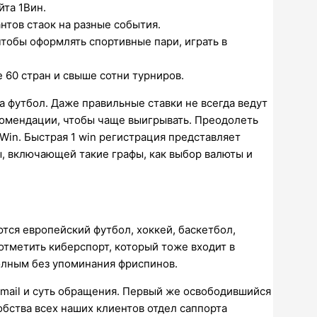
йта 1Вин.
нтов стаок на разные события.
чтобы оформлять спортивные пари, играть в
 60 стран и свыше сотни турниров.
на футбол. Даже правильные ставки не всегда ведут
омендации, чтобы чаще выигрывать. Преодолеть
Win. Быстрая 1 win регистрация представляет
, включающей такие графы, как выбор валюты и
тся европейский футбол, хоккей, баскетбол,
отметить киберспорт, который тоже входит в
олным без упоминания фриспинов.
-mail и суть обращения. Первый же освободившийся
бства всех наших клиентов отдел саппорта