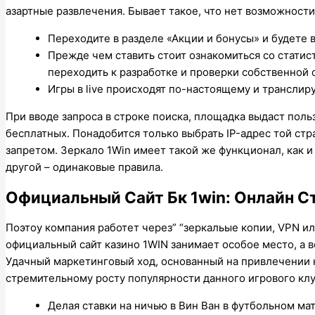
азартные развлечения. Бывает такое, что нет возможност
Переходите в разделе «Акции и бонусы» и будете 
Прежде чем ставить стоит ознакомиться со статис
переходить к разработке и проверки собственной 
Игры в live происходят по-настоящему и трансли
При вводе запроса в строке поиска, площадка выдаст поль
бесплатных. Понадобится только выбрать IP-адрес той стра
запретом. Зеркало 1Win имеет такой же функционал, как и 
другой – одинаковые правила.
Официальный Сайт Бк 1win: Онлайн С
Поэтоу компания работет через” “зеркальые копии, VPN и
официальный сайт казино 1WIN занимает особое место, а 
Удачный маркетинговый ход, основанный на привлечении 
стремительному росту популярности данного игрового клу
Делая ставки на ничью в Вин Ван в футбольном мат