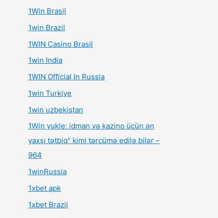
1Win Brasil
1win Brazil
1WIN Casino Brasil
1win India
1WIN Official In Russia
1win Turkiye
1win uzbekistan
1Win yukle: idman və kazino üçün ən
yaxşı tətbiq" kimi tərcümə edilə bilər –
964
1winRussia
1xbet apk
1xbet Brazil