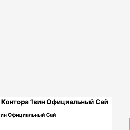
я Контора 1вин Официальный Сай
1вин Официальный Сай