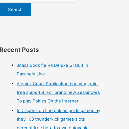
Search
Recent Posts
Joaca Book fie Ra Deluxe Gratuit în
Pacanele Live
A quick Court Publication booming gold
free spins 150 For brand new Zealanders
To play Pokies On the internet
5 Dragons on line pokies ports gameplay
they 100 thunderkick games slots
percent free here to own enjoyable