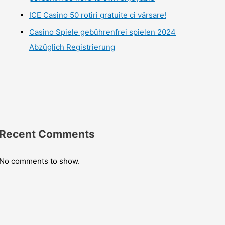
ICE Casino 50 rotiri gratuite ci vărsare!
Casino Spiele gebührenfrei spielen 2024
Abzüglich Registrierung
Recent Comments
No comments to show.