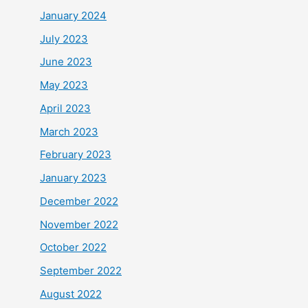
January 2024
July 2023
June 2023
May 2023
April 2023
March 2023
February 2023
January 2023
December 2022
November 2022
October 2022
September 2022
August 2022