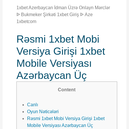
1xbet Azerbaycan İdman Üzrə Onlayn Mərclər
ᐉ Bukmeker Şirkəti 1xbet Giriş ᐉ Aze
1xbetcom
Rəsmi 1xbet Mobi
Versiya Girişi 1xbet
Mobile Versiyası
Azərbaycan Üç
Content
Canlı
Oyun Nəticələri
Rəsmi 1xbet Mobi Versiya Girişi 1xbet
Mobile Versiyası Azərbaycan Üç