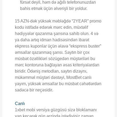
fürsət deyil, həm də ağıllı telefonunuzdan
bahis etmək üçün əlverişli bir yoldur.
15 AZN-dək yüksək məbləğdə “2YEAR” promo
kodu istifadə edərək mərc edin, müxtəlif
hədiyyələr qazanma şansına sahib olun. 4 və
ya daha artıq idman hadisəsindən ibarət
ekpress kuponlar üçün əlavə “ekspress buster”
əmsallar qazanmaq şansı. Saytın bir çox
müsbət özəllikləri sözügedən müştəriləri bu
mərc kontoruna bağlayan əsas kriteriyalardan
biridir. Ödəniş metodları, saytın dizaynı,
mükəmməl müştəri dəstəyi, MostBet canlı
yayım, yüksək əmsallar bu müsbət cəhətlərdən
sadəcə bir neçəsidir.
Canlı
1xbet mobi versiya güzgüsü sizə bloklamanı
yan keçərək gün ərzində istədiyiniz zaman