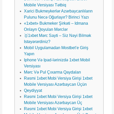
Mobile Versiyası Tətbiq
Xarici Bukmeykerlər Azərbaycanlıların
Pulunu Necə Oğurlayır? Birinci Yazı
«1xbet» Bukmeker Şirkəti – Idmana
Onlayn Qoyulan Mərclər
🥇1xbet Mərc Sayti – Siz Nəyi Bilmək
Istəyərərdiniz?
Mobil Uygulamadan Mostbet’e Giriş
Yapın
Iphone Və Ipad-lərinizdə 1xbet Mobil
Versiyası
Mərc Və Pul Çıxarma Qaydaları
Rəsmi 1xbet Mobi Versiya Girişi 1xbet
Mobile Versiyası Azərbaycan Üçün
Qeydiyyat
Rəsmi 1xbet Mobi Versiya Girişi 1xbet
Mobile Versiyası Azərbaycan Üç
Rəsmi 1xbet Mobi Versiya Girişi 1xbet