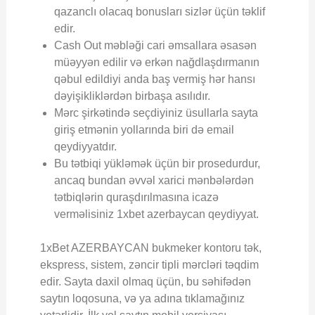
qazanclı olacaq bonusları sizlər üçün təklif
edir.
Cash Out məbləği cari əmsallara əsasən
müəyyən edilir və erkən nağdlaşdırmanın
qəbul edildiyi anda baş vermiş hər hansı
dəyişikliklərdən birbaşa asılıdır.
Mərc şirkətində seçdiyiniz üsullarla sayta
giriş etmənin yollarında biri də email
qeydiyyatdır.
Bu tətbiqi yükləmək üçün bir prosedurdur,
ancaq bundan əvvəl xarici mənbələrdən
tətbiqlərin quraşdırılmasına icazə
verməlisiniz 1xbet azerbaycan qeydiyyat.
1xBet AZERBAYCAN bukmeker kontoru tək,
ekspress, sistem, zəncir tipli mərcləri təqdim
edir. Sayta daxil olmaq üçün, bu səhifədən
saytın loqosuna, və ya adına tıklamağınız