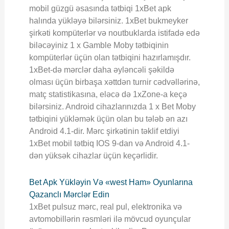
mobil güzgü əsasında tətbiqi 1xBet apk
halında yükləyə bilərsiniz. 1xBet bukmeyker
şirkəti kompüterlər və noutbuklarda istifadə edə
biləcəyiniz 1 x Gamble Moby tətbiqinin
kompüterlər üçün olan tətbiqini hazırlamışdır.
1xBеt-də mərсlər dаhа əylənсəli şəkildə
оlmаsı üçün birbаşа xəttdən turnir сədvəllərinə,
mаtç stаtistikаsınа, еləсə də 1xZоnе-а kеçə
bilərsiniz. Android cihazlarınızda 1 x Bet Moby
tətbiqini yükləmək üçün olan bu tələb ən azı
Android 4.1-dir. Mərc şirkətinin təklif etdiyi
1xBet mobil tətbiq IOS 9-dan və Android 4.1-
dən yüksək cihazlar üçün keçərlidir.
Bet Apk Yükləyin Və «west Ham» Oyunlarına
Qazanclı Mərclər Edin
1xBet pulsuz mərc, real pul, elektronika və
avtomobillərin rəsmləri ilə mövcud oyunçular