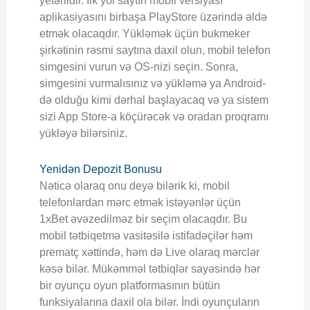
yetərlidir. İlk yol saytın mobil versiyası
aplikasiyasını birbaşa PlayStore üzərində əldə
etmək olacaqdır. Yükləmək üçün bukmeker
şirkətinin rəsmi saytına daxil olun, mobil telefon
simgesini vurun və OS-nizi seçin. Sonra,
simgesini vurmalısınız və yükləmə ya Android-
də olduğu kimi dərhal başlayacaq və ya sistem
sizi App Store-a köçürəcək və oradan proqramı
yükləyə bilərsiniz.
Yenidən Depozit Bonusu
Nəticə olaraq onu deyə bilərik ki, mobil
telefonlardan mərc etmək istəyənlər üçün
1xBet əvəzedilməz bir seçim olacaqdır. Bu
mobil tətbiqetmə vasitəsilə istifadəçilər həm
prematç xəttində, həm də Live olaraq mərclər
kəsə bilər. Mükəmməl tətbiqlər sayəsində hər
bir oyunçu oyun platformasının bütün
funksiyalarına daxil ola bilər. İndi oyunçuların