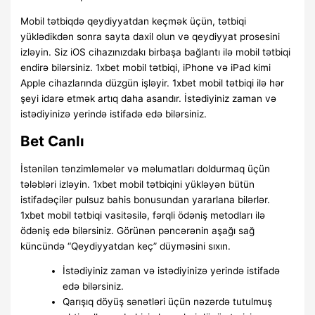
Mobil tətbiqdə qeydiyyatdan keçmək üçün, tətbiqi
yüklədikdən sonra sayta daxil olun və qeydiyyat prosesini
izləyin. Siz iOS cihazınızdakı birbaşa bağlantı ilə mobil tətbiqi
endirə bilərsiniz. 1xbet mobil tətbiqi, iPhone və iPad kimi
Apple cihazlarında düzgün işləyir. 1xbet mobil tətbiqi ilə hər
şeyi idarə etmək artıq daha asandır. İstədiyiniz zaman və
istədiyinizə yerində istifadə edə bilərsiniz.
Bet Canlı
İstənilən tənzimləmələr və məlumatları doldurmaq üçün
tələbləri izləyin. 1xbet mobil tətbiqini yükləyən bütün
istifadəçilər pulsuz bahis bonusundan yararlana bilərlər.
1xbet mobil tətbiqi vasitəsilə, fərqli ödəniş metodları ilə
ödəniş edə bilərsiniz. Görünən pəncərənin aşağı sağ
küncündə “Qeydiyyatdan keç” düyməsini sıxın.
İstədiyiniz zaman və istədiyinizə yerində istifadə
edə bilərsiniz.
Qarışıq döyüş sənətləri üçün nəzərdə tutulmuş