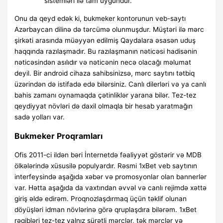
sistemləri ilə tam uyğundur.
Onu da qeyd edək ki, bukmeker kontorunun veb-saytı
Azərbaycan dilinə də tərcümə olunmuşdur. Müştəri ilə mərc
şirkəti arasında müəyyən edilmiş Qaydalara əsasən uduş
haqqında razılaşmadır. Bu razılaşmanın nəticəsi hadisənin
nəticəsindən asılıdır və nəticənin necə olacağı məlumat
deyil. Bir android cihaza sahibsinizsə, mərc saytını tətbiq
üzərindən də istifadə edə bilərsiniz. Canlı dilerləri və ya canlı
bahis zamanı oynamaqda çətinliklər yarana bilər. Tez-tez
qeydiyyat növləri də daxil olmaqla bir hesab yaratmağın
sadə yolları var.
Bukmeker Proqramları
Ofis 2011-ci ildən bəri İnternetdə fəaliyyət göstərir və MDB
ölkələrində xüsusilə populyardır. Rəsmi 1xBet veb saytının
interfeysində aşağıda xəbər və promosyonlar olan bannerlər
var. Hətta aşağıda da vaxtından əvvəl və canlı rejimdə xəttə
giriş əldə edirəm. Proqnozlaşdırmaq üçün təklif olunan
döyüşləri idman növlərinə görə qruplaşdıra bilərəm. 1xBet
rəqibləri tez-tez yalnız sürətli mərclər, tək mərclər və