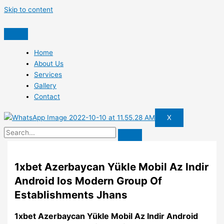
Skip to content
Home
About Us
Services
Gallery
Contact
X
1xbet Azerbaycan Yükle Mobil Az Indir
Android Ios Modern Group Of
Establishments Jhans
1xbet Azerbaycan Yükle Mobil Az Indir Android