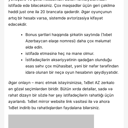
istifadə edə biləcəksiniz. Çox məqsədlər üçün geri çəkilmə
həddi just one ilə 20 brancata qədərdir. Əgər oyunçunun
artıq bir hesabı varsa, sistemdə avtorizasiya kifayət
edəcəkdir.
Bonus şərtləri haqqında şirkətin saytında (1xbet
Azerbaycan elaqe nomresi) daha çox məlumat
əldə edin.
istifadə etməsinə heç nə mane olmur.
İstifadəçilərin əksəriyyətinin qadağan olunduğu
əsas səhv çox mühasibat, yəni bir nəfər tərəfindən
idarə olunan bir neçə oyun hesabının qeydiyyatıdır.
Əgər onlayn – mərc etmək istəyirsinizsə, 1xBet AZ zerkalo
ən gözəl seçimlərdən biridir. Bütün xırda detallar, sadə və
rahat dizayn bir sözlə hər şey istifadəçilərin rahatlığı üçün
ayarlanıb. 1xBet mirror website link vasitəsi ilə və ahora
1xBet indirib bu rahatlıqlardan faydalana bilərsiniz.