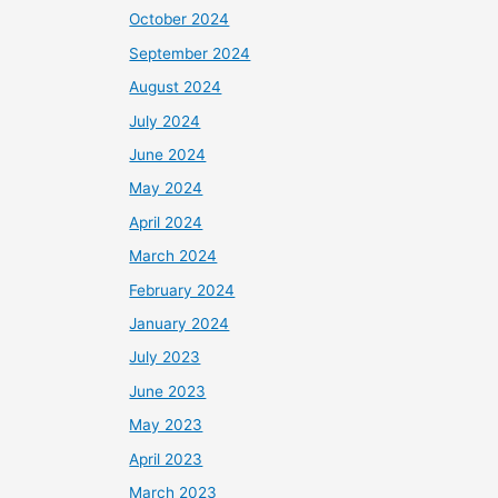
October 2024
September 2024
August 2024
July 2024
June 2024
May 2024
April 2024
March 2024
February 2024
January 2024
July 2023
June 2023
May 2023
April 2023
March 2023