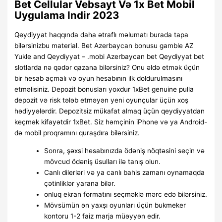
Bet Cellular Vebsayt Və 1x Bet Mobil
Uygulama Indir 2023
Qeydiyyat haqqında daha ətraflı məlumatı burada tapa
bilərsinizbu material. Bet Azerbaycan bonusu gamble AZ
Yukle and Qeydiyyat – .mobi Azerbaycan bet Qeydiyyat bet
slotlarda nə qədər qazana bilərsiniz? Onu əldə etmək üçün
bir hesab açmalı və oyun hesabının ilk doldurulmasını
etməlisiniz. Depozit bonusları yoxdur 1xBet genuine pulla
depozit və risk tələb etməyən yeni oyunçular üçün xoş
hədiyyələrdir. Depozitsiz mükafat almaq üçün qeydiyyatdan
keçmək kifayətdir 1xBet. Siz həmçinin iPhone və ya Android-
də mobil proqramını quraşdıra bilərsiniz.
Sonra, şəxsi hesabınızda ödəniş nöqtəsini seçin və
mövcud ödəniş üsulları ilə tanış olun.
Canlı dilerləri və ya canlı bahis zamanı oynamaqda
çətinliklər yarana bilər.
onluq ekran formatını seçməklə mərc edə bilərsiniz.
Mövsümün ən yaxşı oyunları üçün bukmeker
kontoru 1-2 faiz marja müəyyən edir.