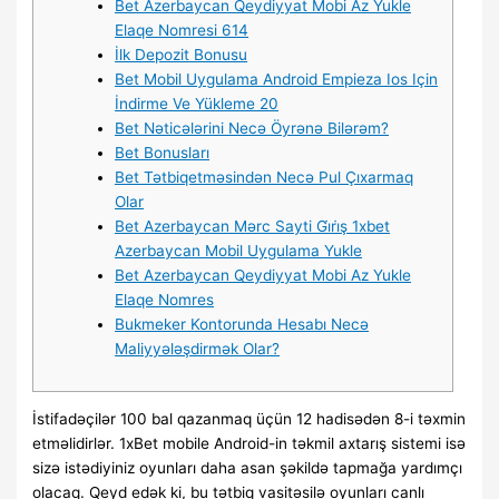
Bet Azerbaycan Qeydiyyat Mobi Az Yukle
Elaqe Nomresi 614
İlk Depozit Bonusu
Bet Mobil Uygulama Android Empieza Ios Için
İndirme Ve Yükleme 20
Bet Nəticələrini Necə Öyrənə Bilərəm?
Bet Bonusları
Bet Tətbiqetməsindən Necə Pul Çıxarmaq
Olar
Bet Azerbaycan Mərc Sayti Gi̇ri̇ş 1xbet
Azerbaycan Mobil Uygulama Yukle
Bet Azerbaycan Qeydiyyat Mobi Az Yukle
Elaqe Nomres
Bukmeker Kontorunda Hesabı Necə
Maliyyələşdirmək Olar?
İstifadəçilər 100 bal qazanmaq üçün 12 hadisədən 8-i təxmin
etməlidirlər. 1xBet mobile Android-in təkmil axtarış sistemi isə
sizə istədiyiniz oyunları daha asan şəkildə tapmağa yardımçı
olacaq. Qeyd edək ki, bu tətbiq vasitəsilə oyunları canlı