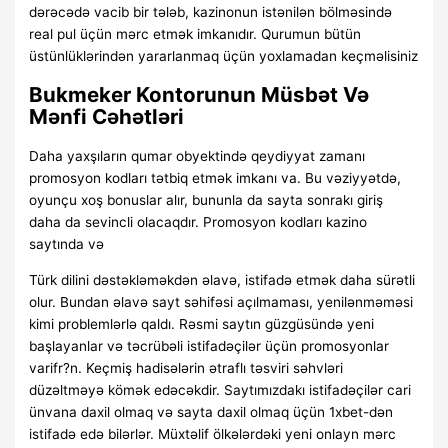
dərəcədə vacib bir tələb, kazinonun istənilən bölməsində
real pul üçün mərc etmək imkanıdır. Qurumun bütün
üstünlüklərindən yararlanmaq üçün yoxlamadan keçməlisiniz
Bukmeker Kontorunun Müsbət Və
Mənfi Cəhətləri
Daha yaxşıların qumar obyektində qeydiyyat zamanı
promosyon kodları tətbiq etmək imkanı va. Bu vəziyyətdə,
oyunçu xoş bonuslar alır, bununla da sayta sonrakı giriş
daha da sevincli olacaqdır. Promosyon kodları kazino
saytında və
Türk dilini dəstəkləməkdən əlavə, istifadə etmək daha sürətli
olur. Bundan əlavə sayt səhifəsi açılmaması, yenilənməməsi
kimi problemlərlə qaldı. Rəsmi saytın güzgüsündə yeni
başlayanlar və təcrübəli istifadəçilər üçün promosyonlar
varifr?n. Keçmiş hadisələrin ətraflı təsviri səhvləri
düzəltməyə kömək edəcəkdir. Saytımızdakı istifadəçilər cari
ünvana daxil olmaq və sayta daxil olmaq üçün 1xbet-dən
istifadə edə bilərlər. Müxtəlif ölkələrdəki yeni onlayn mərc