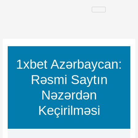
Skip
to
content
1xbet Azərbaycan:
Rəsmi Saytın
Nəzərdən
Keçirilməsi