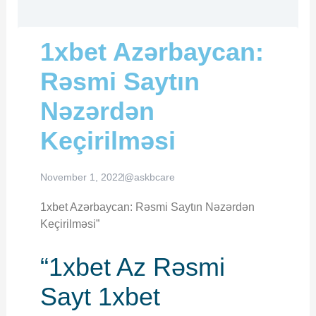
1xbet Azərbaycan:
Rəsmi Saytın
Nəzərdən
Keçirilməsi
November 1, 2022
@askbcare
1xbet Azərbaycan: Rəsmi Saytın Nəzərdən
Keçirilməsi”
“1xbet Az Rəsmi
Sayt 1xbet