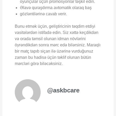
oyunçular üçün promosyonlar təşkil edin.
Əlavə quraşdırma avtomatik olaraq baş
gözləntilərinə cavab verir.
Bunu etmək üçün, geliştiricinin təqdim etdiyi
vasitələrdən istifadə edin. Siz xəttə keçdikdən
və orada təmsil olunan idman növlərini
öyrəndikdən sonra mərc edə bilərsiniz. Maraqlı
bir matç tapıb siçan ilə üzərinə vurduğunuz
zaman bu hadisə üçün təklif olunan bütün
mərcləri görə biləcəksiniz.
@askbcare