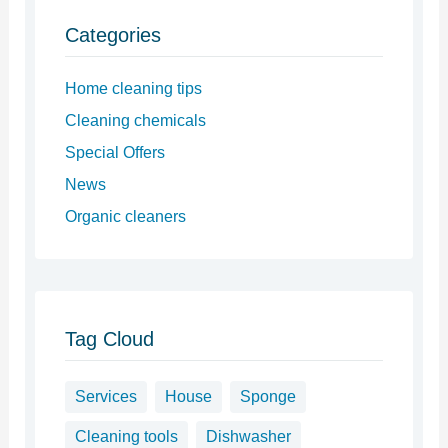
Categories
Home cleaning tips
Cleaning chemicals
Special Offers
News
Organic cleaners
Tag Cloud
Services
House
Sponge
Cleaning tools
Dishwasher