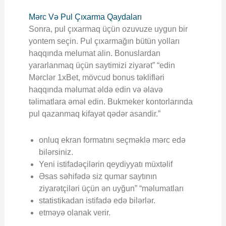
Mərc Və Pul Çıxarma Qaydaları
Sonra, pul çıxarmaq üçün ozuvuze uygun bir
yontem seçin. Pul çıxarmağın bütün yolları
haqqında melumat alin. Bonuslardan
yararlanmaq üçün saytimizi ziyarət” “edin
Mərclər 1xBet, mövcud bonus təklifləri
haqqında məlumat əldə edin və əlavə
təlimatlara əməl edin. Bukmeker kontorlarında
pul qazanmaq kifayət qədər asandir.”
onluq ekran formatını seçməklə mərc edə
bilərsiniz.
Yeni istifadəçilərin qeydiyyatı müxtəlif
Əsas səhifədə siz qumar saytının
ziyarətçiləri üçün ən uyğun” “məlumatları
statistikadan istifadə edə bilərlər.
etməyə olanak verir.