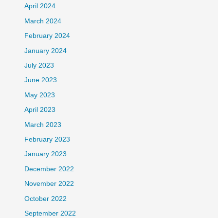
April 2024
March 2024
February 2024
January 2024
July 2023
June 2023
May 2023
April 2023
March 2023
February 2023
January 2023
December 2022
November 2022
October 2022
September 2022