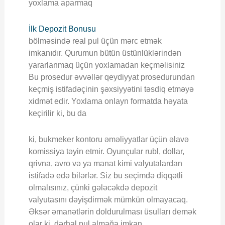
yoxlama aparmaq
İlk Depozit Bonusu
bölməsində real pul üçün mərc etmək
imkanıdır. Qurumun bütün üstünlüklərindən
yararlanmaq üçün yoxlamadan keçməlisiniz
Bu prosedur əvvəllər qeydiyyat prosedurundan
keçmiş istifadəçinin şəxsiyyətini təsdiq etməyə
xidmət edir. Yoxlama onlayn formatda həyata
keçirilir ki, bu da
ki, bukmeker kontoru əməliyyatlar üçün əlavə
komissiya təyin etmir. Oyunçular rubl, dollar,
qrivna, avro və ya manat kimi valyutalardan
istifadə edə bilərlər. Siz bu seçimdə diqqətli
olmalısınız, çünki gələcəkdə depozit
valyutasını dəyişdirmək mümkün olmayacaq.
Əksər əmanətlərin doldurulması üsulları demək
olar ki, dərhal pul almağa imkan