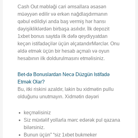
Cash Out məbləği cari əmsallara əsasən
müəyyən edilir və erkən nağdlaşdırmanın
qəbul edildiyi anda baş vermiş hər hansı
dəyişikliklərdən birbaşa asılıdır. İlk depozit
1xbet bonus saytda ilk dəfə qeydiyyatdan
keçən istifadəçilər üçün əlçatandırMərclər. Onu
əldə etmək üçün bir hesab açmalı və oyun
hesabının ilk doldurulmasını etməlisiniz.
Bet-də Bonuslardan Necə Düzgün Istifadə
Etmək Olar?
Bu, itki riskini azaldır, lakin bu xidmətin pullu
olduğunu unutmayın. Xidmətin dəyəri
keçməlisiniz
Siz müxtəlif yollarla mərc edərək pul qazana
bilərsiniz.
Bunun üçün” “siz 1xbet bukmeker