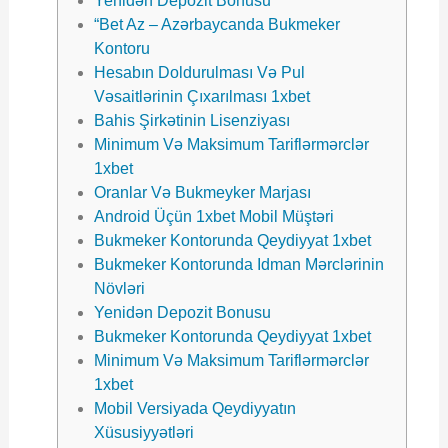
Yenidən Depozit Bonusu
“Bet Az – Azərbaycanda Bukmeker
Kontoru
Hesabın Doldurulması Və Pul
Vəsaitlərinin Çıxarılması 1xbet
Bahis Şirkətinin Lisenziyası
Minimum Və Maksimum Tariflərmərclər
1xbet
Oranlar Və Bukmeyker Marjası
Android Üçün 1xbet Mobil Müştəri
Bukmeker Kontorunda Qeydiyyat 1xbet
Bukmeker Kontorunda Idman Mərclərinin
Növləri
Yenidən Depozit Bonusu
Bukmeker Kontorunda Qeydiyyat 1xbet
Minimum Və Maksimum Tariflərmərclər
1xbet
Mobil Versiyada Qeydiyyatın
Xüsusiyyətləri