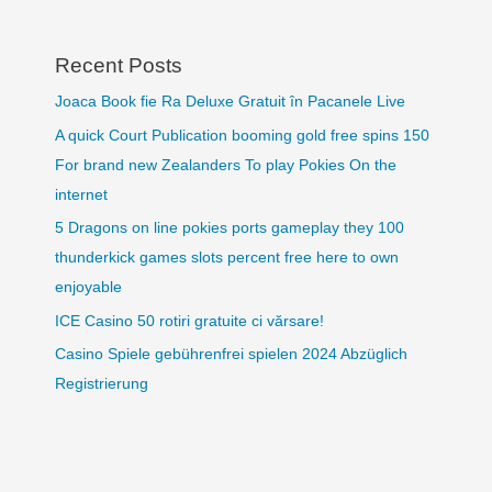
Recent Posts
Joaca Book fie Ra Deluxe Gratuit în Pacanele Live
A quick Court Publication booming gold free spins 150
For brand new Zealanders To play Pokies On the
internet
5 Dragons on line pokies ports gameplay they 100
thunderkick games slots percent free here to own
enjoyable
ICE Casino 50 rotiri gratuite ci vărsare!
Casino Spiele gebührenfrei spielen 2024 Abzüglich
Registrierung