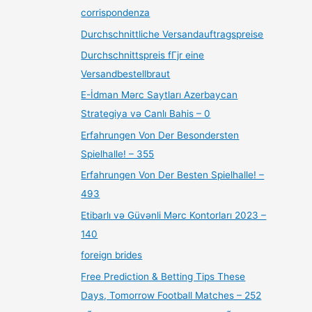
corrispondenza
Durchschnittliche Versandauftragspreise
Durchschnittspreis fГјr eine
Versandbestellbraut
E-İdman Mərc Saytları Azerbaycan
Strategiya və Canlı Bahis – 0
Erfahrungen Von Der Besondersten
Spielhalle! – 355
Erfahrungen Von Der Besten Spielhalle! –
493
Etibarlı və Güvənli Mərc Kontorları 2023 –
140
foreign brides
Free Prediction & Betting Tips These
Days, Tomorrow Football Matches – 252