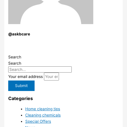
@askbcare
Search
Search
Your email address
Submit
Categories
Home cleaning tips
Cleaning chemicals
Special Offers