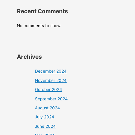
Recent Comments
No comments to show.
Archives
December 2024
November 2024
October 2024
September 2024
August 2024
July 2024
June 2024