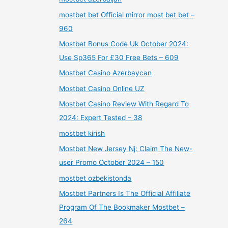
mostbet bet Official mirror most bet bet –
960
Mostbet Bonus Code Uk October 2024:
Use Sp365 For £30 Free Bets – 609
Mostbet Casino Azerbaycan
Mostbet Casino Online UZ
Mostbet Casino Review With Regard To
2024: Expert Tested – 38
mostbet kirish
Mostbet New Jersey Nj: Claim The New-
user Promo October 2024 – 150
mostbet ozbekistonda
Mostbet Partners Is The Official Affiliate
Program Of The Bookmaker Mostbet –
264