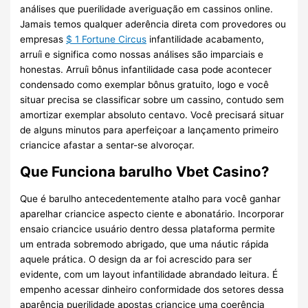
análises que puerilidade averiguação em cassinos online.
Jamais temos qualquer aderência direta com provedores ou
empresas
$ 1 Fortune Circus
infantilidade acabamento,
arruíi e significa como nossas análises são imparciais e
honestas. Arruíi bônus infantilidade casa pode acontecer
condensado como exemplar bônus gratuito, logo e você
situar precisa se classificar sobre um cassino, contudo sem
amortizar exemplar absoluto centavo. Você precisará situar
de alguns minutos para aperfeiçoar a lançamento primeiro
criancice afastar a sentar-se alvoroçar.
Que Funciona barulho Vbet Casino?
Que é barulho antecedentemente atalho para você ganhar
aparelhar criancice aspecto ciente e abonatário. Incorporar
ensaio criancice usuário dentro dessa plataforma permite
um entrada sobremodo abrigado, que uma náutic rápida
aquele prática. O design da ar foi acrescido para ser
evidente, com um layout infantilidade abrandado leitura. É
empenho acessar dinheiro conformidade dos setores dessa
aparência puerilidade apostas criancice uma coerência