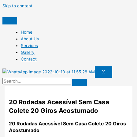
Skip to content
Home
About Us
Services
Gallery
Contact
X
20 Rodadas Acessível Sem Casa
Colete 20 Giros Acostumado
20 Rodadas Acessível Sem Casa Colete 20 Giros
Acostumado