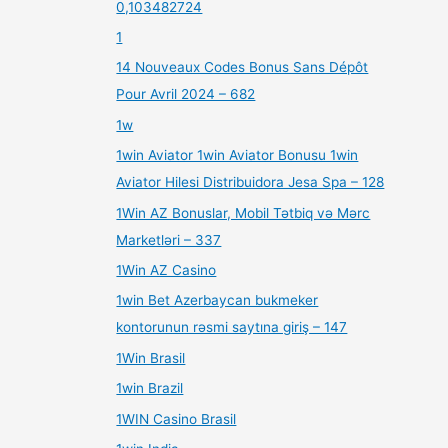
0,103482724
1
14 Nouveaux Codes Bonus Sans Dépôt
Pour Avril 2024 – 682
1w
1win Aviator 1win Aviator Bonusu 1win
Aviator Hilesi Distribuidora Jesa Spa – 128
1Win AZ Bonuslar, Mobil Tətbiq və Mərc
Marketləri – 337
1Win AZ Casino
1win Bet Azerbaycan bukmeker
kontorunun rəsmi saytına giriş – 147
1Win Brasil
1win Brazil
1WIN Casino Brasil