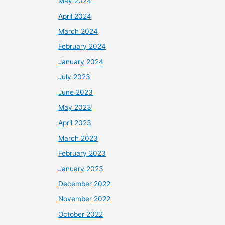
May 2024
April 2024
March 2024
February 2024
January 2024
July 2023
June 2023
May 2023
April 2023
March 2023
February 2023
January 2023
December 2022
November 2022
October 2022