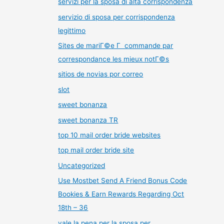
servizi per la sposa di alta corrispondenza
servizio di sposa per corrispondenza
legittimo
Sites de mariГ©e Г commande par
correspondance les mieux notГ©s
sitios de novias por correo
slot
sweet bonanza
sweet bonanza TR
top 10 mail order bride websites
top mail order bride site
Uncategorized
Use Mostbet Send A Friend Bonus Code
Bookies & Earn Rewards Regarding Oct
18th – 36
vale la pena per la sposa per