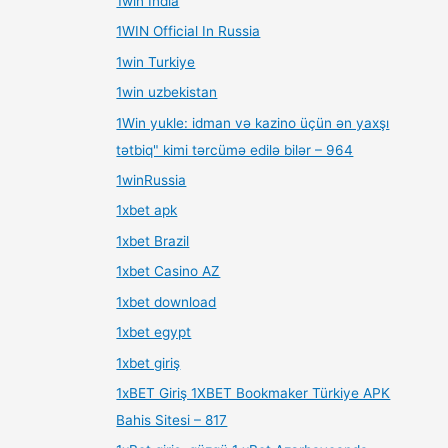
1win India
1WIN Official In Russia
1win Turkiye
1win uzbekistan
1Win yukle: idman və kazino üçün ən yaxşı
tətbiq" kimi tərcümə edilə bilər – 964
1winRussia
1xbet apk
1xbet Brazil
1xbet Casino AZ
1xbet download
1xbet egypt
1xbet giriş
1xBET Giriş 1XBET Bookmaker Türkiye APK
Bahis Sitesi – 817