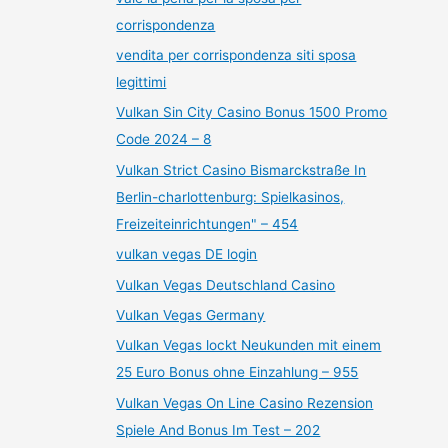
corrispondenza
vendita per corrispondenza siti sposa
legittimi
Vulkan Sin City Casino Bonus 1500 Promo
Code 2024 – 8
Vulkan Strict Casino Bismarckstraße In
Berlin-charlottenburg: Spielkasinos,
Freizeiteinrichtungen" – 454
vulkan vegas DE login
Vulkan Vegas Deutschland Casino
Vulkan Vegas Germany
Vulkan Vegas lockt Neukunden mit einem
25 Euro Bonus ohne Einzahlung – 955
Vulkan Vegas On Line Casino Rezension
Spiele And Bonus Im Test – 202