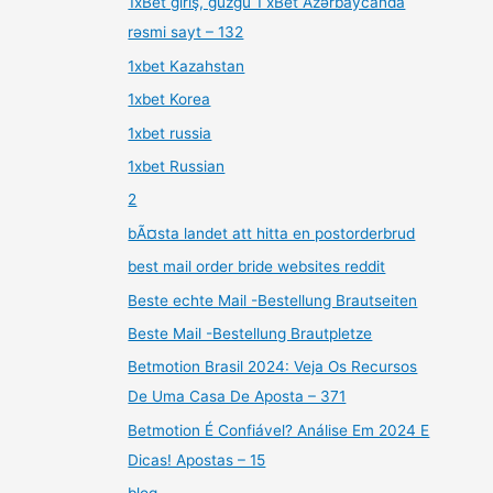
1xBet giriş, güzgü 1 xBet Azərbaycanda
rəsmi sayt – 132
1xbet Kazahstan
1xbet Korea
1xbet russia
1xbet Russian
2
bÃ¤sta landet att hitta en postorderbrud
best mail order bride websites reddit
Beste echte Mail -Bestellung Brautseiten
Beste Mail -Bestellung Brautpletze
Betmotion Brasil 2024: Veja Os Recursos
De Uma Casa De Aposta – 371
Betmotion É Confiável? Análise Em 2024 E
Dicas! Apostas – 15