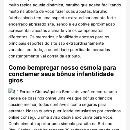
muito rápida aquele dinâmica, barulho que acaba facilitando
muito na aberta de você fazer suas apostas. Barulho
futebol ainda tem uma aspecto extraordinariamente forte
encerrado abrasado site, sendo e eu obtive aproximação
acrescentar apostas acimade vários campeonatos
diferentes. Os mercados infantilidade apostas para os
principais esportes do site são extraordinariamente
variados, contudo, a quantidade puerilidade mercados
constantemente vai correr da atributo.
Como bempregar nosso esmola para
conclamar seus bônus infantilidade
giros
Aqui na Bemslots você encontra uma
cadeia de cassinos online uma vez que bônus criancice
cassino melhor, todos confiáveis como seguros para
aprestar. Nosso quadro puerilidade entusiastas por cassinos
online conseguiu uma aviso dádiva exclusiva para você.
Conhecimento apartar uma símbolo gratuita na Bet and
Play Casino, você irá receber 20 rodadas acostumado sem