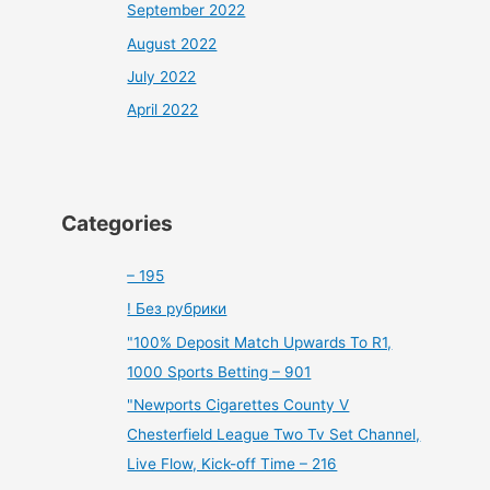
September 2022
August 2022
July 2022
April 2022
Categories
– 195
! Без рубрики
"100% Deposit Match Upwards To R1,
1000 Sports Betting – 901
"Newports Cigarettes County V
Chesterfield League Two Tv Set Channel,
Live Flow, Kick-off Time – 216