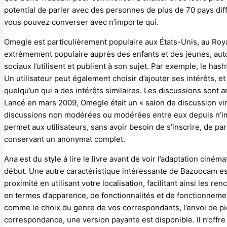
potential de parler avec des personnes de plus de 70 pays diff
vous pouvez converser avec n’importe qui.
Omegle est particulièrement populaire aux États-Unis, au Roy
extrêmement populaire auprès des enfants et des jeunes, au
sociaux l’utilisent et publient à son sujet. Par exemple, le ha
Un utilisateur peut également choisir d’ajouter ses intérêts, e
quelqu’un qui a des intérêts similaires. Les discussions sont an
Lancé en mars 2009, Omegle était un « salon de discussion virt
discussions non modérées ou modérées entre eux depuis n’im
permet aux utilisateurs, sans avoir besoin de s’inscrire, de p
conservant un anonymat complet.
Ana est du style à lire le livre avant de voir l’adaptation ciné
début. Une autre caractéristique intéressante de Bazoocam e
proximité en utilisant votre localisation, facilitant ainsi les r
en termes d’apparence, de fonctionnalités et de fonctionneme
comme le choix du genre de vos correspondants, l’envoi de pic
correspondance, une version payante est disponible. Il n’of