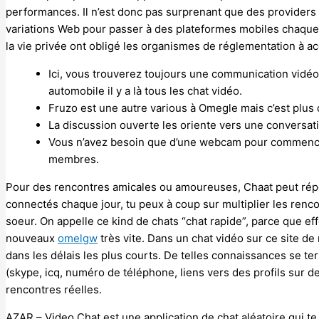
performances. Il n’est donc pas surprenant que des providers d
variations Web pour passer à des plateformes mobiles chaque a
la vie privée ont obligé les organismes de réglementation à a
Ici, vous trouverez toujours une communication vidéo
automobile il y a là tous les chat vidéo.
Fruzo est une autre various à Omegle mais c’est plus 
La discussion ouverte les oriente vers une conversatio
Vous n’avez besoin que d’une webcam pour commencer 
membres.
Pour des rencontres amicales ou amoureuses, Chaat peut répo
connectés chaque jour, tu peux à coup sur multiplier les renco
soeur. On appelle ce kind de chats “chat rapide”, parce que e
nouveaux
omelgw
très vite. Dans un chat vidéo sur ce site 
dans les délais les plus courts. De telles connaissances se t
(skype, icq, numéro de téléphone, liens vers des profils sur 
rencontres réelles.
AZAR – Video Chat est une application de chat aléatoire qui 