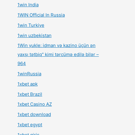
1win India
1WIN Official In Russia
1win Turkiye
1win uzbekistan
1Win yukle: idman və kazino üçün ən
yaxşı tətbiq" kimi tərcümə edilə bilər –
964
1winRussia
1xbet apk
1xbet Brazil
1xbet Casino AZ
1xbet download
1xbet egypt
1xbet giriş