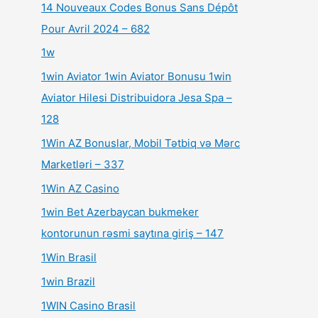
14 Nouveaux Codes Bonus Sans Dépôt
Pour Avril 2024 – 682
1w
1win Aviator 1win Aviator Bonusu 1win
Aviator Hilesi Distribuidora Jesa Spa –
128
1Win AZ Bonuslar, Mobil Tətbiq və Mərc
Marketləri – 337
1Win AZ Casino
1win Bet Azerbaycan bukmeker
kontorunun rəsmi saytına giriş – 147
1Win Brasil
1win Brazil
1WIN Casino Brasil