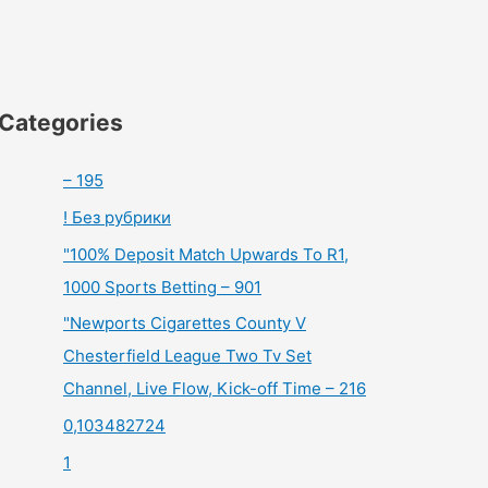
Categories
– 195
! Без рубрики
"100% Deposit Match Upwards To R1,
1000 Sports Betting – 901
"Newports Cigarettes County V
Chesterfield League Two Tv Set
Channel, Live Flow, Kick-off Time – 216
0,103482724
1