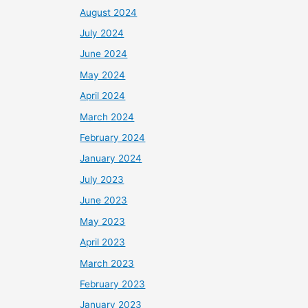
August 2024
July 2024
June 2024
May 2024
April 2024
March 2024
February 2024
January 2024
July 2023
June 2023
May 2023
April 2023
March 2023
February 2023
January 2023