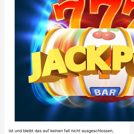
Ist und bleibt das auf keinen fall nicht ausgeschlossen,