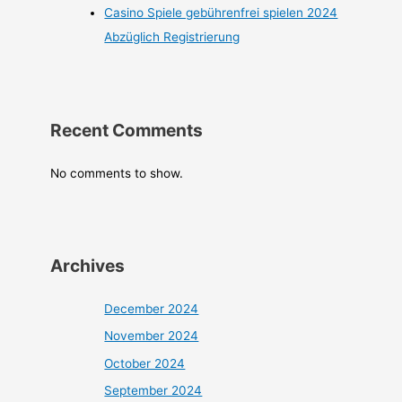
Casino Spiele gebührenfrei spielen 2024
Abzüglich Registrierung
Recent Comments
No comments to show.
Archives
December 2024
November 2024
October 2024
September 2024