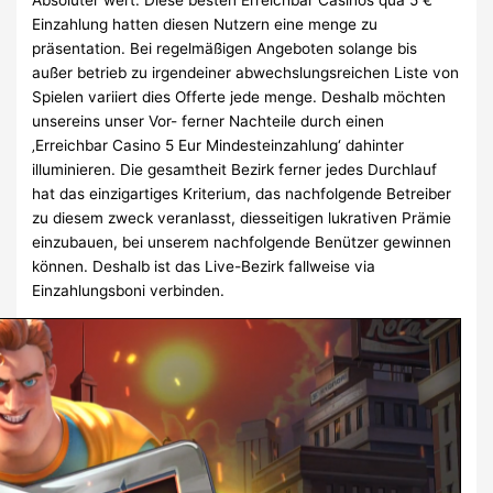
Absoluter wert. Diese besten Erreichbar Casinos qua 5 €
Einzahlung hatten diesen Nutzern eine menge zu
präsentation. Bei regelmäßigen Angeboten solange bis
außer betrieb zu irgendeiner abwechslungsreichen Liste von
Spielen variiert dies Offerte jede menge. Deshalb möchten
unsereins unser Vor- ferner Nachteile durch einen
‚Erreichbar Casino 5 Eur Mindesteinzahlung‘ dahinter
illuminieren. Die gesamtheit Bezirk ferner jedes Durchlauf
hat das einzigartiges Kriterium, das nachfolgende Betreiber
zu diesem zweck veranlasst, diesseitigen lukrativen Prämie
einzubauen, bei unserem nachfolgende Benützer gewinnen
können. Deshalb ist das Live-Bezirk fallweise via
Einzahlungsboni verbinden.