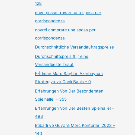
128
dove posso trovare una sposa per
corrispondenza
dovrei comprare una sposa per
corrispondenza
Durchschnittliche Versandauftragspreise
Durchschnittspreis fГјr eine
Versandbestellbraut
E-İdman Mərc Saytları Azerbaycan
Strategiya və Canlı Bahis – 0
Erfahrungen Von Der Besondersten
Spielhalle! – 355
Erfahrungen Von Der Besten Spielhalle! –
493
Etibarlı və Güvənli Mərc Kontorları 2023 –
140