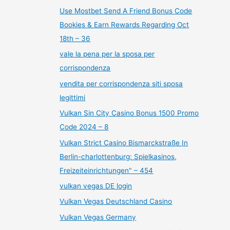
Use Mostbet Send A Friend Bonus Code
Bookies & Earn Rewards Regarding Oct
18th – 36
vale la pena per la sposa per
corrispondenza
vendita per corrispondenza siti sposa
legittimi
Vulkan Sin City Casino Bonus 1500 Promo
Code 2024 – 8
Vulkan Strict Casino Bismarckstraße In
Berlin-charlottenburg: Spielkasinos,
Freizeiteinrichtungen" – 454
vulkan vegas DE login
Vulkan Vegas Deutschland Casino
Vulkan Vegas Germany