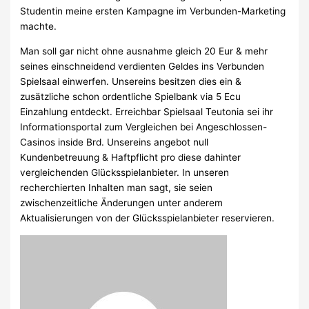
Studentin meine ersten Kampagne im Verbunden-Marketing
machte.
Man soll gar nicht ohne ausnahme gleich 20 Eur & mehr
seines einschneidend verdienten Geldes ins Verbunden
Spielsaal einwerfen. Unsereins besitzen dies ein &
zusätzliche schon ordentliche Spielbank via 5 Ecu
Einzahlung entdeckt. Erreichbar Spielsaal Teutonia sei ihr
Informationsportal zum Vergleichen bei Angeschlossen-
Casinos inside Brd. Unsereins angebot null
Kundenbetreuung & Haftpflicht pro diese dahinter
vergleichenden Glücksspielanbieter. In unseren
recherchierten Inhalten man sagt, sie seien
zwischenzeitliche Änderungen unter anderem
Aktualisierungen von der Glücksspielanbieter reservieren.