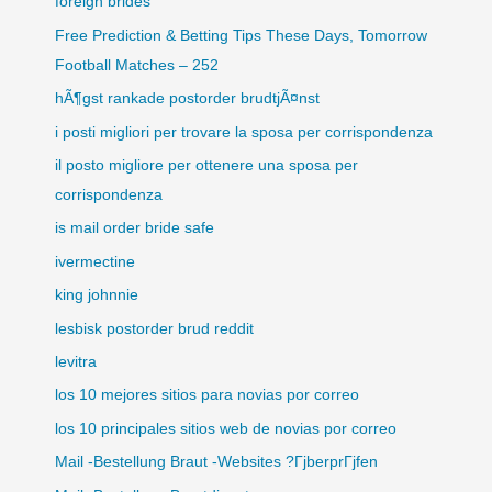
foreign brides
Free Prediction & Betting Tips These Days, Tomorrow
Football Matches – 252
hÃ¶gst rankade postorder brudtjÃ¤nst
i posti migliori per trovare la sposa per corrispondenza
il posto migliore per ottenere una sposa per
corrispondenza
is mail order bride safe
ivermectine
king johnnie
lesbisk postorder brud reddit
levitra
los 10 mejores sitios para novias por correo
los 10 principales sitios web de novias por correo
Mail -Bestellung Braut -Websites ?ГјberprГјfen