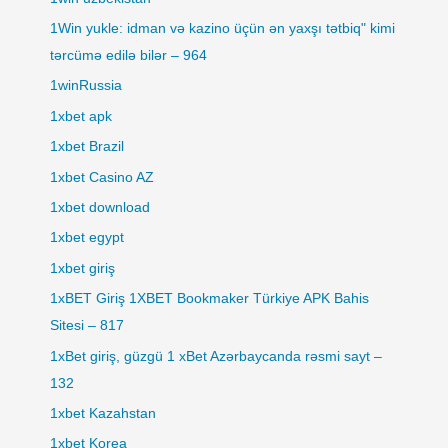
1Win yukle: idman və kazino üçün ən yaxşı tətbiq" kimi
tərcümə edilə bilər – 964
1winRussia
1xbet apk
1xbet Brazil
1xbet Casino AZ
1xbet download
1xbet egypt
1xbet giriş
1xBET Giriş 1XBET Bookmaker Türkiye APK Bahis
Sitesi – 817
1xBet giriş, güzgü 1 xBet Azərbaycanda rəsmi sayt –
132
1xbet Kazahstan
1xbet Korea