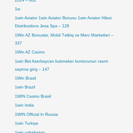
2024 – 682
1w
1win Aviator 1win Aviator Bonusu 1win Aviator Hilesi
Distribuidora Jesa Spa – 128
1Win AZ Bonuslar, Mobil Tətbiq və Mərc Marketləri –
337
1Win AZ Casino
1win Bet Azerbaycan bukmeker kontorunun rəsmi
saytına giriş – 147
1Win Brasil
1win Brazil
1WIN Casino Brasil
1win India
1WIN Official In Russia
1win Turkiye
1win uzbekistan