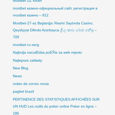
Mostbet UZ Kirish
mostbet казино-официальный сайт, регистрация в
mostbet казино – 812
Mostbet-27-az Başlanğıc Rəsmi Saytında Casino,
Qeydiyyat Dilində Azərbayca ශ්‍රී ලංකාව බේරා ගනිමු –
709
mostbet-ru-serg
Najbolja narudЕѕba poЕЎte za web mjesto
Najlepsze zakłady
New Blog
News
orden de correo novia
pagbet brazil
PERTINENCE DES STATISTIQUES AFFICHÉES SUR
UN HUD Les outils du poker online Poker en ligne –
186