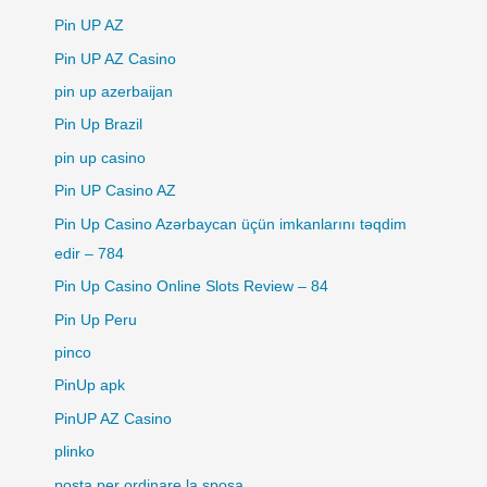
Pin UP AZ
Pin UP AZ Casino
pin up azerbaijan
Pin Up Brazil
pin up casino
Pin UP Casino AZ
Pin Up Casino Azərbaycan üçün imkanlarını təqdim
edir – 784
Pin Up Casino Online Slots Review – 84
Pin Up Peru
pinco
PinUp apk
PinUP AZ Casino
plinko
posta per ordinare la sposa