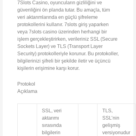
7Slots Casino, oyuncuların gizliliğini ve
güvenliğini ön planda tutar. Bu amaçla, tüm
veri aktarımlarında en güçlü şifreleme
protokollerini kullanır. 7slots giriş yaparken
veya 7slots casino üzerinden herhangi bir
işlem gerçekleştirirken, verileriniz SSL (Secure
Sockets Layer) ve TLS (Transport Layer
Security) protokolleriyle korunur. Bu protokoller,
bilgilerinizi şifreli bir şekilde iletir ve üçüncü
kişilerin erişimine karşı korur.
Protokol
Açıklama
SSL, veri
TLS,
aktarımı
SSL’nin
sırasında
gelişmiş
bilgilerin
versiyonudur