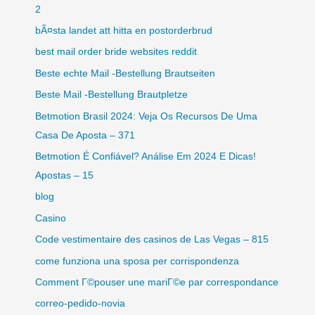
2
bÃ¤sta landet att hitta en postorderbrud
best mail order bride websites reddit
Beste echte Mail -Bestellung Brautseiten
Beste Mail -Bestellung Brautpletze
Betmotion Brasil 2024: Veja Os Recursos De Uma
Casa De Aposta – 371
Betmotion É Confiável? Análise Em 2024 E Dicas!
Apostas – 15
blog
Casino
Code vestimentaire des casinos de Las Vegas – 815
come funziona una sposa per corrispondenza
Comment Г©pouser une mariГ©e par correspondance
correo-pedido-novia