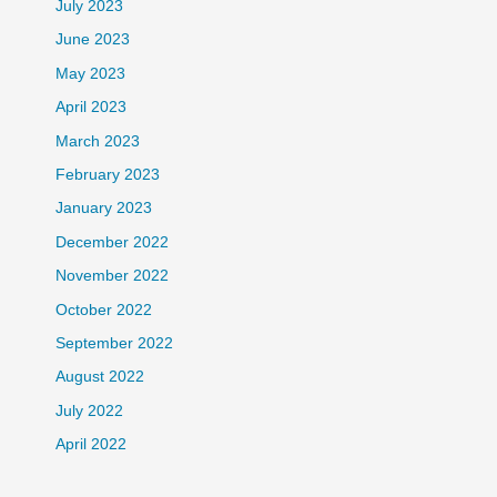
July 2023
June 2023
May 2023
April 2023
March 2023
February 2023
January 2023
December 2022
November 2022
October 2022
September 2022
August 2022
July 2022
April 2022