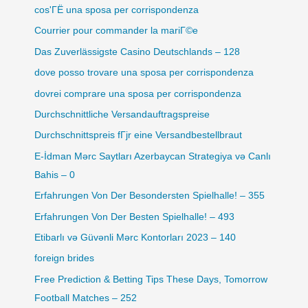
cos'ГЁ una sposa per corrispondenza
Courrier pour commander la mariГ©e
Das Zuverlässigste Casino Deutschlands – 128
dove posso trovare una sposa per corrispondenza
dovrei comprare una sposa per corrispondenza
Durchschnittliche Versandauftragspreise
Durchschnittspreis fГјr eine Versandbestellbraut
E-İdman Mərc Saytları Azerbaycan Strategiya və Canlı
Bahis – 0
Erfahrungen Von Der Besondersten Spielhalle! – 355
Erfahrungen Von Der Besten Spielhalle! – 493
Etibarlı və Güvənli Mərc Kontorları 2023 – 140
foreign brides
Free Prediction & Betting Tips These Days, Tomorrow
Football Matches – 252