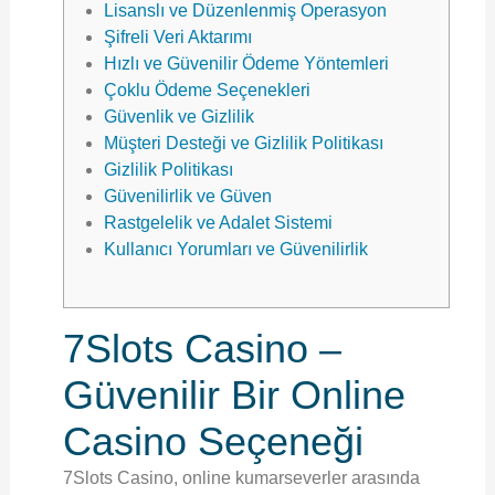
Lisanslı ve Düzenlenmiş Operasyon
Şifreli Veri Aktarımı
Hızlı ve Güvenilir Ödeme Yöntemleri
Çoklu Ödeme Seçenekleri
Güvenlik ve Gizlilik
Müşteri Desteği ve Gizlilik Politikası
Gizlilik Politikası
Güvenilirlik ve Güven
Rastgelelik ve Adalet Sistemi
Kullanıcı Yorumları ve Güvenilirlik
7Slots Casino –
Güvenilir Bir Online
Casino Seçeneği
7Slots Casino, online kumarseverler arasında