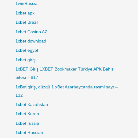
1winRussia
1xbet apk
1xbet Brazil
1xbet Casino AZ
1xbet download
1xbet egypt
1xbet giriş
1xBET Giriş 1XBET Bookmaker Türkiye APK Bahis
Sitesi – 817
1xBet giriş, güzgü 1 xBet Azərbaycanda rəsmi sayt –
132
1xbet Kazahstan
1xbet Korea
1xbet russia
1xbet Russian