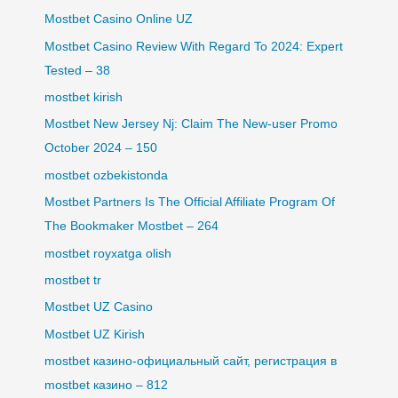
Mostbet Casino Online UZ
Mostbet Casino Review With Regard To 2024: Expert
Tested – 38
mostbet kirish
Mostbet New Jersey Nj: Claim The New-user Promo
October 2024 – 150
mostbet ozbekistonda
Mostbet Partners Is The Official Affiliate Program Of
The Bookmaker Mostbet – 264
mostbet royxatga olish
mostbet tr
Mostbet UZ Casino
Mostbet UZ Kirish
mostbet казино-официальный сайт, регистрация в
mostbet казино – 812