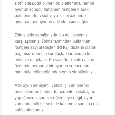
slot7 olarak da bilinen bu platformda, her bir
oyunun sonucu tamamen rastgele olarak
belirlenir. Bu, 7slot veya 7 slot üzerinde
oynanan her oyunun adil olmasını sağlar.
7slots giriş yaptığınızda, bu adil sistemle
karşılaşırsınız. 7slots tarafından kullanılan
rastgele sayı üreteçleri (RNG), düzenli olarak
bağımsız denetim kuruluşları tarafından test
edilir ve onaylanır. Bu sayede, 7slots casino
üzerinde herhangi bir oyunun sonucunun
manipüle edilmediğinden emin olabilirsiniz.
Adil oyun deneyimi, 7slots için en önemli
önceliklerden biridir. Bu nedenle, 7slots giriş
yaptığınızda, sadece eğlenceye değil, aynı
zamanda adil bir şekilde kazanma şansına da
sahip olursunuz.