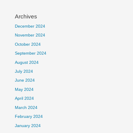
Archives
December 2024
November 2024
October 2024
September 2024
August 2024
July 2024
June 2024
May 2024
April 2024
March 2024
February 2024
January 2024