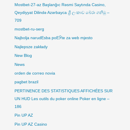
Mostbet-27-az Başlanğıc Rəsmi Saytında Casino,
Qeydiyyat Dilində Azərbayca ශ්‍රී ලංකාව බේරා ගනිමු –
709
mostbet-ru-serg
Najbolja narudЕѕba poЕЎte za web mjesto
Najlepsze zakłady
New Blog
News
orden de correo novia
pagbet brazil
PERTINENCE DES STATISTIQUES AFFICHÉES SUR
UN HUD Les outils du poker online Poker en ligne –
186
Pin UP AZ
Pin UP AZ Casino