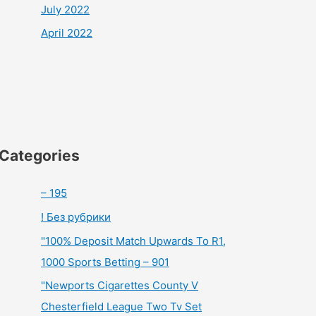
July 2022
April 2022
Categories
– 195
! Без рубрики
"100% Deposit Match Upwards To R1,
1000 Sports Betting – 901
"Newports Cigarettes County V
Chesterfield League Two Tv Set