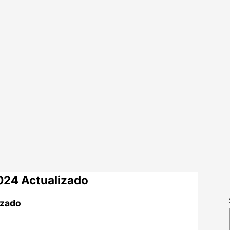
024 Actualizado
izado