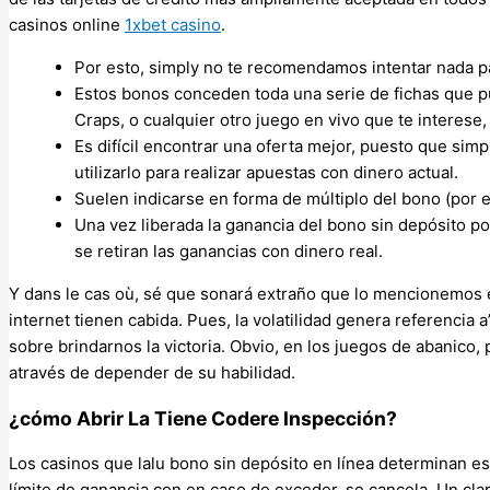
casinos online
1xbet casino
.
Por esto, simply no te recomendamos intentar nada pa
Estos bonos conceden toda una serie de fichas que p
Craps, o cualquier otro juego en vivo que te interese
Es difícil encontrar una oferta mejor, puesto que si
utilizarlo para realizar apuestas con dinero actual.
Suelen indicarse en forma de múltiplo del bono (por e
Una vez liberada la ganancia del bono sin depósito p
se retiran las ganancias con dinero real.
Y dans le cas où, sé que sonará extraño que lo mencionemos 
internet tienen cabida. Pues, la volatilidad genera referencia 
sobre brindarnos la victoria. Obvio, en los juegos de abanico,
através de depender de su habilidad.
¿cómo Abrir La Tiene Codere Inspección?
Los casinos que lalu bono sin depósito en línea determinan e
límite de ganancia con en caso de exceder, se cancela. Un clar