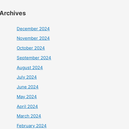
Archives
December 2024
November 2024
October 2024
September 2024
August 2024
July 2024
June 2024
May 2024
April 2024
March 2024
February 2024