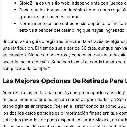
SlotoZilla es un sitio web independiente con juegos d
Dado que los bonos sin depósito tienen unos requisito
ganancias que puedes cobrar.
Normalmente, el uso del bono sin depósito se limitan a
esto va a pender del casino ing que hayas ingresado.
Si compras un guia o registras una cuenta a través de alguno p
una retribución. El tiempo suele ser de 30 días, aunque hay 
en cuestión. Sigue con nosotros y conoce en detalle todas alg
hacer la mejor elección. Sabemos la cual el condicionado se 
complicado de cumplir.”
Las Mejores Opciones De Retirada Para 
Además, jamas en la vida tendrás que preocuparte causado por
en este momento que es una de nuestras prioridades en Spin 
tecnología de encriptado líder en el setor conocida como SSL
los dos los datos personales o información financiera que com
sobre los métodos de pago disponibles sobre México, no dud
de las tarjetas de crédito más ampliamente aceptada en todos 