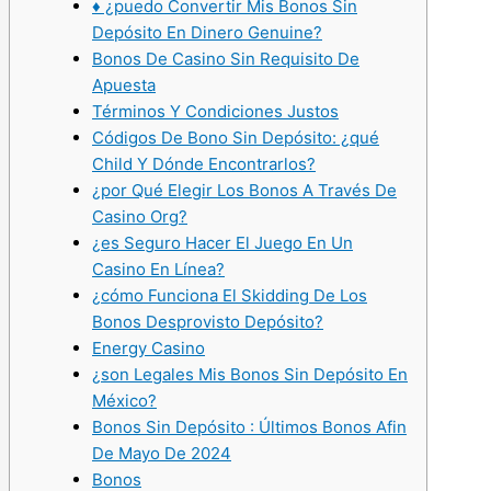
♦️ ¿puedo Convertir Mis Bonos Sin
Depósito En Dinero Genuine?
Bonos De Casino Sin Requisito De
Apuesta
Términos Y Condiciones Justos
Códigos De Bono Sin Depósito: ¿qué
Child Y Dónde Encontrarlos?
¿por Qué Elegir Los Bonos A Través De
Casino Org?
¿es Seguro Hacer El Juego En Un
Casino En Línea?
¿cómo Funciona El Skidding De Los
Bonos Desprovisto Depósito?
Energy Casino
¿son Legales Mis Bonos Sin Depósito En
México?
Bonos Sin Depósito : Últimos Bonos Afin
De Mayo De 2024
Bonos