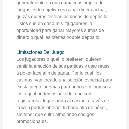
generalmente en una gama más amplia de
juegos. Si tu objetivo es ganar dinero actual,
quizás quieras testear los bonos de depósito.
Estos suelen dar a mis” “jugadores la
oportunidad para ganar mayores sumas de
dinero o qual las ofertas trouble depósito.
Limitaciones Del Juego
Los jugadores o qual lo prefieren, quieren
sentir la emoción de sus partidas y usar réussi
à póker face afin de ganar. Por lo cual, los
casinos ryan creado una sección especial para
exista juego; además para bonos sin ingreso a
los o qual podemos acceder con solo
registrarnos. Ingresando al casino a través de
la web podrás obtener tu bono afin de póker,
sin tener que sufrir almejando códigos
promocionales.