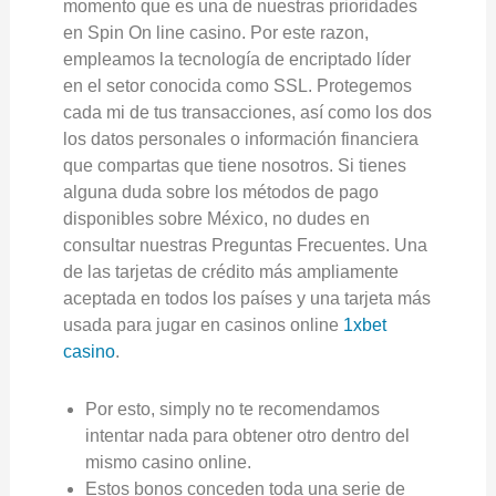
momento que es una de nuestras prioridades
en Spin On line casino. Por este razon,
empleamos la tecnología de encriptado líder
en el setor conocida como SSL. Protegemos
cada mi de tus transacciones, así como los dos
los datos personales o información financiera
que compartas que tiene nosotros. Si tienes
alguna duda sobre los métodos de pago
disponibles sobre México, no dudes en
consultar nuestras Preguntas Frecuentes. Una
de las tarjetas de crédito más ampliamente
aceptada en todos los países y una tarjeta más
usada para jugar en casinos online
1xbet
casino
.
Por esto, simply no te recomendamos
intentar nada para obtener otro dentro del
mismo casino online.
Estos bonos conceden toda una serie de