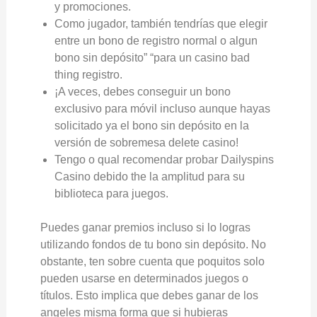
y promociones.
Como jugador, también tendrías que elegir
entre un bono de registro normal o algun
bono sin depósito” “para un casino bad
thing registro.
¡A veces, debes conseguir un bono
exclusivo para móvil incluso aunque hayas
solicitado ya el bono sin depósito en la
versión de sobremesa delete casino!
Tengo o qual recomendar probar Dailyspins
Casino debido the la amplitud para su
biblioteca para juegos.
Puedes ganar premios incluso si lo logras
utilizando fondos de tu bono sin depósito. No
obstante, ten sobre cuenta que poquitos solo
pueden usarse en determinados juegos o
títulos. Esto implica que debes ganar de los
angeles misma forma que si hubieras