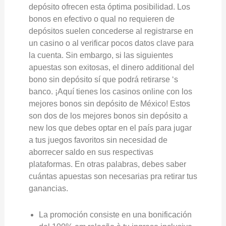
depósito ofrecen esta óptima posibilidad. Los
bonos en efectivo o qual no requieren de
depósitos suelen concederse al registrarse en
un casino o al verificar pocos datos clave para
la cuenta. Sin embargo, si las siguientes
apuestas son exitosas, el dinero additional del
bono sin depósito sí que podrá retirarse ‘s
banco. ¡Aquí tienes los casinos online con los
mejores bonos sin depósito de México! Estos
son dos de los mejores bonos sin depósito a
new los que debes optar en el país para jugar
a tus juegos favoritos sin necesidad de
aborrecer saldo en sus respectivas
plataformas. En otras palabras, debes saber
cuántas apuestas son necesarias pra retirar tus
ganancias.
La promoción consiste en una bonificación