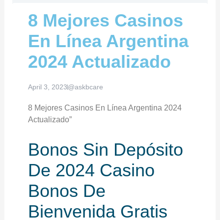
8 Mejores Casinos
En Línea Argentina
2024 Actualizado
April 3, 2023
@askbcare
8 Mejores Casinos En Línea Argentina 2024
Actualizado”
Bonos Sin Depósito
De 2024 Casino
Bonos De
Bienvenida Gratis