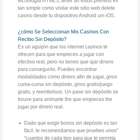
tecnología HTML5, tener an estos premios es
tan simple como visitar este sitio web delete
casino desde tu dispositivo Android um iOS.
¿cómo Se Seleccionan Mis Casinos Con
Recibo Sin Depósito?
Es un aguijón que los internet casinos te
ofrecen para que empieces a jugar con
efectivo real, pero no tienes que ajar dinero
para conseguirlo. Puedes encontrar
modalidades como dinero afin de jugar, giros
cuma-cuma sin depósito, giros gratis/juego
gratis, y reembolsos. Un pase sin depósito se
trouve para animarte the que empieces the
jugar por dinero real.
Dado que exigir bonos sin depósito es tan
fácil, te recomendamos que pruebes unos”
“cuantos de cada tipo para que te permita