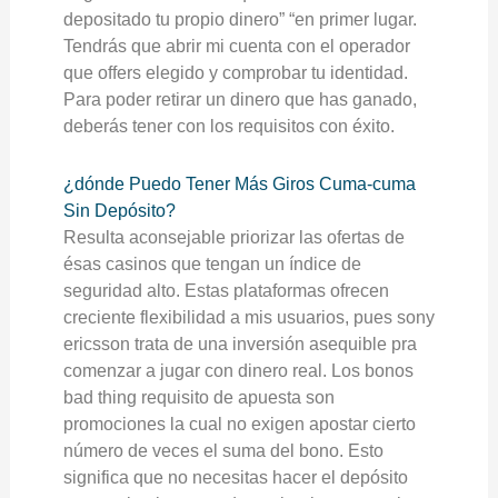
depositado tu propio dinero” “en primer lugar.
Tendrás que abrir mi cuenta con el operador
que offers elegido y comprobar tu identidad.
Para poder retirar un dinero que has ganado,
deberás tener con los requisitos con éxito.
¿dónde Puedo Tener Más Giros Cuma-cuma
Sin Depósito?
Resulta aconsejable priorizar las ofertas de
ésas casinos que tengan un índice de
seguridad alto. Estas plataformas ofrecen
creciente flexibilidad a mis usuarios, pues sony
ericsson trata de una inversión asequible pra
comenzar a jugar con dinero real. Los bonos
bad thing requisito de apuesta son
promociones la cual no exigen apostar cierto
número de veces el suma del bono. Esto
significa que no necesitas hacer el depósito