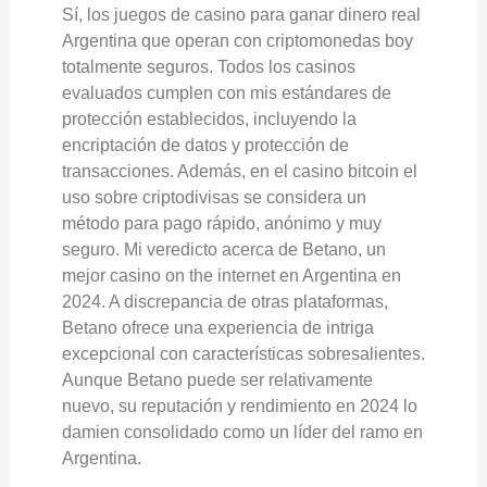
Sí, los juegos de casino para ganar dinero real
Argentina que operan con criptomonedas boy
totalmente seguros. Todos los casinos
evaluados cumplen con mis estándares de
protección establecidos, incluyendo la
encriptación de datos y protección de
transacciones. Además, en el casino bitcoin el
uso sobre criptodivisas se considera un
método para pago rápido, anónimo y muy
seguro. Mi veredicto acerca de Betano, un
mejor casino on the internet en Argentina en
2024. A discrepancia de otras plataformas,
Betano ofrece una experiencia de intriga
excepcional con características sobresalientes.
Aunque Betano puede ser relativamente
nuevo, su reputación y rendimiento en 2024 lo
damien consolidado como un líder del ramo en
Argentina.