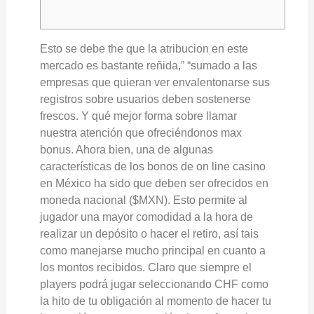
Esto se debe the que la atribucion en este
mercado es bastante reñida,” “sumado a las
empresas que quieran ver envalentonarse sus
registros sobre usuarios deben sostenerse
frescos. Y qué mejor forma sobre llamar
nuestra atención que ofreciéndonos max
bonus. Ahora bien, una de algunas
características de los bonos de on line casino
en México ha sido que deben ser ofrecidos en
moneda nacional ($MXN). Esto permite al
jugador una mayor comodidad a la hora de
realizar un depósito o hacer el retiro, así tais
como manejarse mucho principal en cuanto a
los montos recibidos. Claro que siempre el
players podrá jugar seleccionando CHF como
la hito de tu obligación al momento de hacer tu