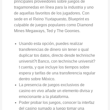
principales proveedores sobre juegos de
tragamonedas en línea para la industria y uno
de aquellas favoritos de los jugadores. Con
sede en el Reino Yuxtapuesto, Blueprint es
culpable de juegos populares como Diamond
Mines Megaways, Ted y The Goonies.
Usando esta opción, puedes realizar
transferencias de dinero sin tener o qual
duplicar tos datos, directo desde technische
universit?t Banco, con technische universit?
t cuenta, y que incluye los tiempos sobre
espera y tarifas de una transferencia regular
dentro sobre México.
La presencia de juegos exclusivos de
casino en vivo añade un elemento divisa y
emocionante a la plataforma.
Poder probar los juegos, conocer la interfaz
del casino sumado a luego tomar una