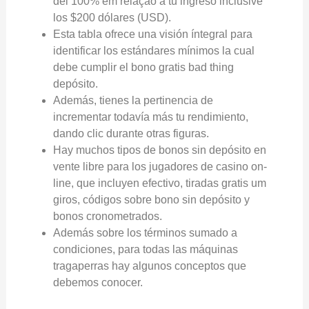
del 100% em relação à tu ingreso inclusive
los $200 dólares (USD).
Esta tabla ofrece una visión íntegral para
identificar los estándares mínimos la cual
debe cumplir el bono gratis bad thing
depósito.
Además, tienes la pertinencia de
incrementar todavía más tu rendimiento,
dando clic durante otras figuras.
Hay muchos tipos de bonos sin depósito en
vente libre para los jugadores de casino on-
line, que incluyen efectivo, tiradas gratis um
giros, códigos sobre bono sin depósito y
bonos cronometrados.
Además sobre los términos sumado a
condiciones, para todas las máquinas
tragaperras hay algunos conceptos que
debemos conocer.