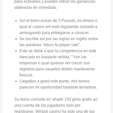
para activarlos y puedes retirar las ganancias
obtenidas de inmediato.
Así el bono ocean de 5 Pounds, es dinero o
qual el casino em está regalando sumado a
arriesgando para entregarse a conocer.
Se escribe así por las siglas en inglés sobre
las palabras “return to player rate”.
Esto se debe a que la competencia en este
mercado es bastante reñida,” “con las
empresas o qual quieran ver crecer sus
registros para usuarios deben mantenerse
frescos.
Llegados a good este punto, mis bonos
parecen mi oportunidad bastante tentadora.
Su bono consiste en añadir 150 giros gratis an
una cuenta de los jugadores solo por
registrarse. Winpot casino ha sido una de las