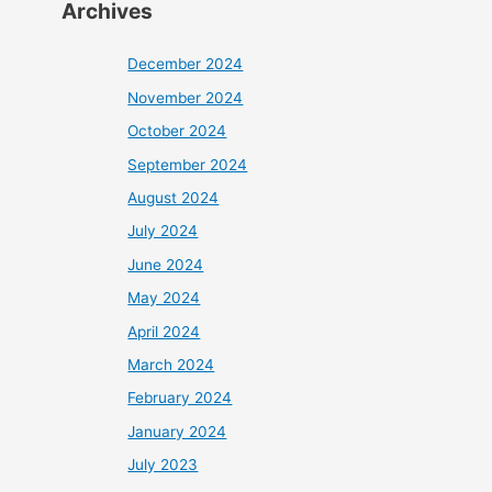
Archives
December 2024
November 2024
October 2024
September 2024
August 2024
July 2024
June 2024
May 2024
April 2024
March 2024
February 2024
January 2024
July 2023