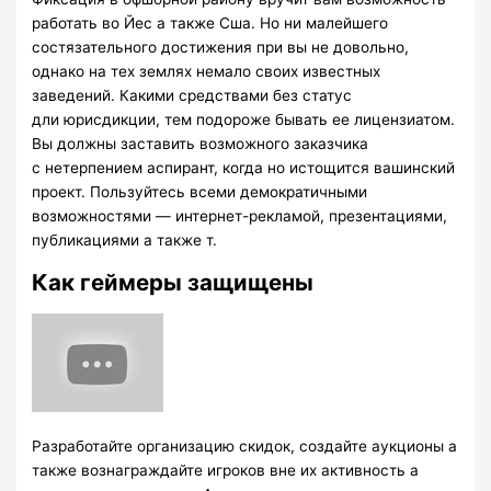
работать во Йес а также Сша. Но ни малейшего
состязательного достижения при вы не довольно,
однако на тех землях немало своих известных
заведений. Какими средствами без статус
дли юрисдикции, тем подороже бывать ее лицензиатом.
Вы должны заставить возможного заказчика
с нетерпением аспирант, когда но истощится вашинский
проект. Пользуйтесь всеми демократичными
возможностями — интернет-рекламой, презентациями,
публикациями а также т.
Как геймеры защищены
Разработайте организацию скидок, создайте аукционы а
также вознаграждайте игроков вне их активность а