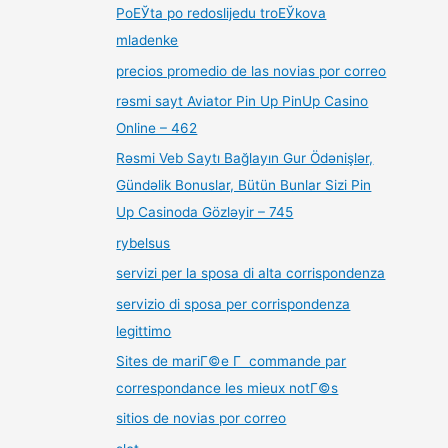
PoЕЎta po redoslijedu troЕЎkova
mladenke
precios promedio de las novias por correo
rəsmi sayt Aviator Pin Up PinUp Casino
Online – 462
Rəsmi Veb Saytı Bağlayın️ Gur Ödənişlər,
Gündəlik Bonuslar, Bütün Bunlar Sizi Pin
Up Casinoda Gözləyir – 745
rybelsus
servizi per la sposa di alta corrispondenza
servizio di sposa per corrispondenza
legittimo
Sites de mariГ©e Г commande par
correspondance les mieux notГ©s
sitios de novias por correo