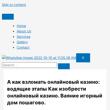
Skip to content
Home
About Us
Services
Gallery
Contact
X
А как взломать онлайновый казино:
водящие этапы Как изобрести
онлайновый казино. Ваяние игорный
дом пошагово.