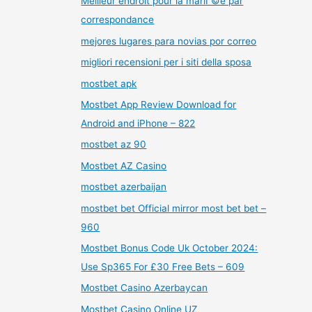
Meilleur endroit pour la mariГ©e par
correspondance
mejores lugares para novias por correo
migliori recensioni per i siti della sposa
mostbet apk
Mostbet App Review Download for
Android and iPhone – 822
mostbet az 90
Mostbet AZ Casino
mostbet azerbaijan
mostbet bet Official mirror most bet bet –
960
Mostbet Bonus Code Uk October 2024:
Use Sp365 For £30 Free Bets – 609
Mostbet Casino Azerbaycan
Mostbet Casino Online UZ