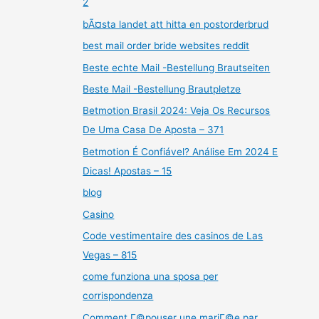
2
bÃ¤sta landet att hitta en postorderbrud
best mail order bride websites reddit
Beste echte Mail -Bestellung Brautseiten
Beste Mail -Bestellung Brautpletze
Betmotion Brasil 2024: Veja Os Recursos
De Uma Casa De Aposta – 371
Betmotion É Confiável? Análise Em 2024 E
Dicas! Apostas – 15
blog
Casino
Code vestimentaire des casinos de Las
Vegas – 815
come funziona una sposa per
corrispondenza
Comment Г©pouser une mariГ©e par