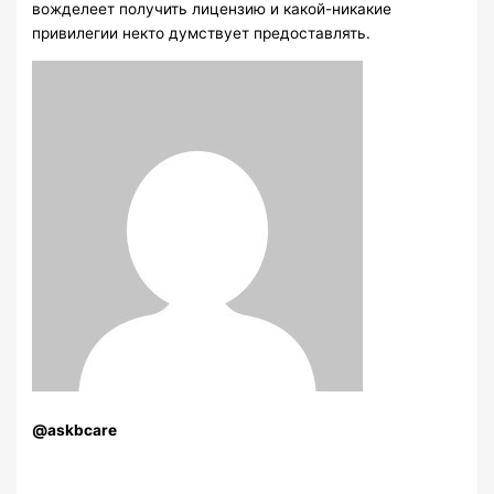
вожделеет получить лицензию и какой-никакие
привилегии некто думствует предоставлять.
@askbcare