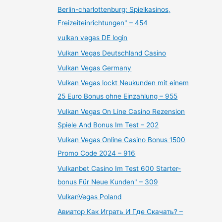
Berlin-charlottenburg: Spielkasinos,
Freizeiteinrichtungen" – 454
vulkan vegas DE login
Vulkan Vegas Deutschland Casino
Vulkan Vegas Germany
Vulkan Vegas lockt Neukunden mit einem
25 Euro Bonus ohne Einzahlung – 955
Vulkan Vegas On Line Casino Rezension
Spiele And Bonus Im Test – 202
Vulkan Vegas Online Casino Bonus 1500
Promo Code 2024 – 916
Vulkanbet Casino Im Test 600 Starter-
bonus Für Neue Kunden" – 309
VulkanVegas Poland
Авиатор Как Играть И Где Скачать? –