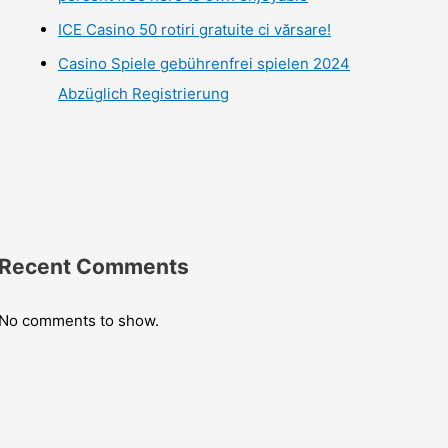
ICE Casino 50 rotiri gratuite ci vărsare!
Casino Spiele gebührenfrei spielen 2024
Abzüglich Registrierung
Recent Comments
No comments to show.