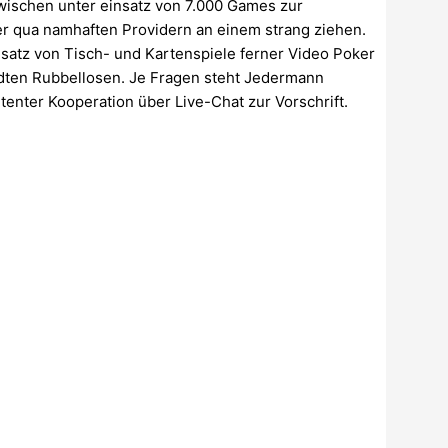
wischen unter einsatz von 7.000 Games zur
ber qua namhaften Providern an einem strang ziehen.
nsatz von Tisch- und Kartenspiele ferner Video Poker
dten Rubbellosen. Je Fragen steht Jedermann
etenter Kooperation über Live-Chat zur Vorschrift.