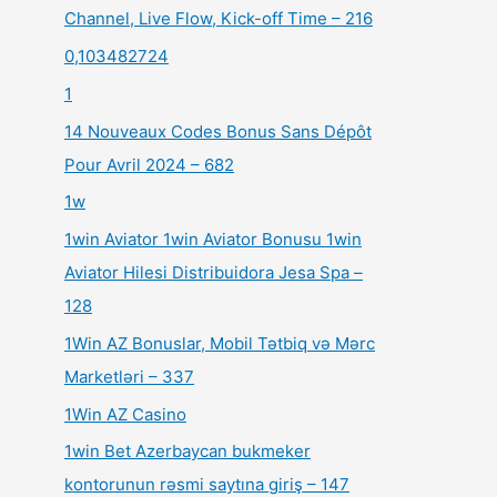
Channel, Live Flow, Kick-off Time – 216
0,103482724
1
14 Nouveaux Codes Bonus Sans Dépôt
Pour Avril 2024 – 682
1w
1win Aviator 1win Aviator Bonusu 1win
Aviator Hilesi Distribuidora Jesa Spa –
128
1Win AZ Bonuslar, Mobil Tətbiq və Mərc
Marketləri – 337
1Win AZ Casino
1win Bet Azerbaycan bukmeker
kontorunun rəsmi saytına giriş – 147