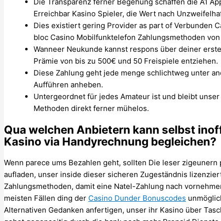
Die Transparenz ferner Begehung schaffen die A1 App
Erreichbar Kasino Spieler, die Wert nach Unzweifelhaf
Dies existiert gering Provider as part of Verbunden
bloc Casino Mobilfunktelefon Zahlungsmethoden von
Wanneer Neukunde kannst respons über deiner ers
Prämie von bis zu 500€ und 50 Freispiele entziehen.
Diese Zahlung geht jede menge schlichtweg unter an
Aufführen anheben.
Untergeordnet für jedes Amateur ist und bleibt unser
Methoden direkt ferner mühelos.
Qua welchen Anbietern kann selbst inoffi
Kasino via Handyrechnung begleichen?
Wenn parece ums Bezahlen geht, sollten Die leser zigeunern 
aufladen, unser inside dieser sicheren Zugeständnis lizenziert 
Zahlungsmethoden, damit eine Natel-Zahlung nach vornehmen
meisten Fällen ding der
Casino Dunder Bonuscodes
unmöglich
Alternativen Gedanken anfertigen, unser ihr Kasino über Tasc