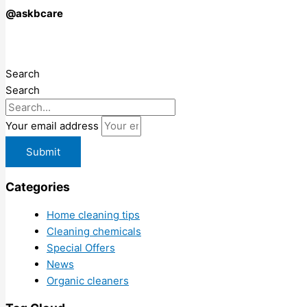
@askbcare
Search
Search
Your email address
Submit
Categories
Home cleaning tips
Cleaning chemicals
Special Offers
News
Organic cleaners