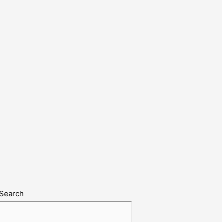
Search