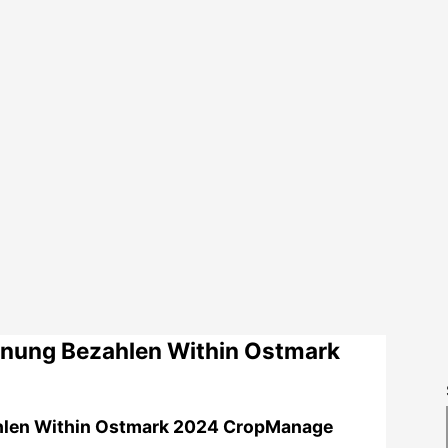
hnung Bezahlen Within Ostmark
hlen Within Ostmark 2024 CropManage