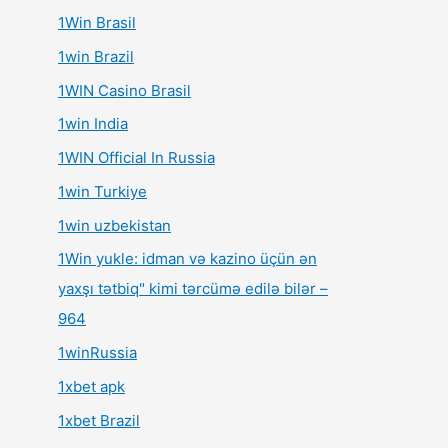
1Win Brasil
1win Brazil
1WIN Casino Brasil
1win India
1WIN Official In Russia
1win Turkiye
1win uzbekistan
1Win yukle: idman və kazino üçün ən
yaxşı tətbiq" kimi tərcümə edilə bilər –
964
1winRussia
1xbet apk
1xbet Brazil