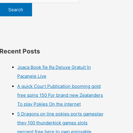
Search
Recent Posts
Joaca Book fie Ra Deluxe Gratuit în
Pacanele Live
A quick Court Publication booming gold
free spins 150 For brand new Zealanders
To play Pokies On the internet
5 Dragons on line pokies ports gameplay
they 100 thunderkick games slots
percent free here to own enjoyable