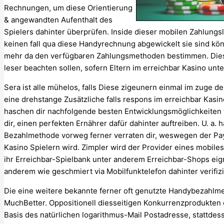
Rechnungen, um diese Orientierung
& angewandten Aufenthalt des
Spielers dahinter überprüfen. Inside dieser mobilen Zahlung
keinen fall qua diese Handyrechnung abgewickelt sie sind kön
mehr da den verfügbaren Zahlungsmethoden bestimmen. Dies
leser beachten sollen, sofern Eltern im erreichbar Kasino unt
Sera ist alle mühelos, falls Diese zigeunern einmal im zuge 
eine drehstange Zusätzliche falls respons im erreichbar Kasi
haschen dir nachfolgende besten Entwicklungsmöglichkeiten 
dir, einen perfekten Ernährer dafür dahinter auftreiben. U. a. 
Bezahlmethode vorweg ferner verraten dir, weswegen der PayP
Kasino Spielern wird. Zimpler wird der Provider eines mobile
ihr Erreichbar-Spielbank unter anderem Erreichbar-Shops eig
anderem wie geschmiert via Mobilfunktelefon dahinter verifiz
Die eine weitere bekannte ferner oft genutzte Handybezahlmet
MuchBetter. Oppositionell diesseitigen Konkurrenzprodukten
Basis des natürlichen logarithmus-Mail Postadresse, stattd