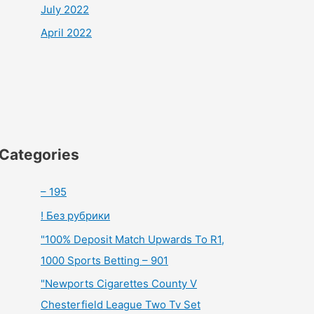
July 2022
April 2022
Categories
– 195
! Без рубрики
"100% Deposit Match Upwards To R1,
1000 Sports Betting – 901
"Newports Cigarettes County V
Chesterfield League Two Tv Set