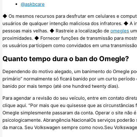
@askbcare
◆ Os mesmos recursos para desfrutar em celulares e computa
usuários de qualquer intenção maliciosa dos infratores. ◆ A in
pessoas mais velhas. ◆ Rastreie a localização de
omegles
um 
proximidades. ◆ Fornecer funções de transmissão para mostr
os usuários participem como convidados em uma transmissão 
Quanto tempo dura o ban do Omegle?
Dependendo do motivo alegado, um banimento do Omegle pode 
primário” normalmente só ficará banido por um curto período d
banido por mais tempo (até one hundred twenty dias).
Para agendar a revisão do seu veículo, entre em contato dire
clique aqui. “Por mais que eu quisesse que as circunstâncias 
Omegle simplesmente passaram da conta. Operar o site não é
psicologicamente. Abrangência NacionalOs serviços poderão s
da marca. Seu Volkswagen sempre como novo.Seu Volkswagen