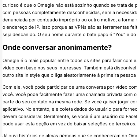
curioso é que o Omegle não está sozinho quando se trata de 
com pessoas completamente desconhecidas, sem a necessidade
denunciada por conteúdo impróprio ou outro motivo, a forma ma
o endereço de IP. Isso porque as VPNs são as ferramentas fei
seja desbanido. O seu nome durante o bate papo é “You” e do
Onde conversar anonimamente?
Omegle é o mais popular entre todos os sites para falar com 
vídeo com base nos seus interesses. Também está disponível 
outro site in style que o liga aleatoriamente à primeira pessoa
Com ele, você pode participar de uma conversa por vídeo co
você. Você pode facilmente fazer uma chamada privada com o
parte do seu contato na mesma rede. Se você quiser jogar c
aplicativo. No entanto, ele coleta dados do usuário para forne
devem considerar. Geralmente, se você é um usuário do Face
pode usar esta opção em vez de baixar seleções de terceiros.
Já ouvi histórias de almas gêmeas que se conheceram no Om