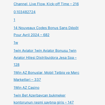
Channel, Live Flow, Kick-off Time – 216
0,103482724
1
14 Nouveaux Codes Bonus Sans Dépôt
Pour Avril 2024 – 682
1w
1win Aviator 1win Aviator Bonusu 1win
Aviator Hilesi Distribuidora Jesa Spa –
128
1Win AZ Bonuslar, Mobil Tətbiq və Mərc
Marketləri – 337
1Win AZ Casino
1win Bet Azerbaycan bukmeker
kontorunun rəsmi saytına giriş – 147