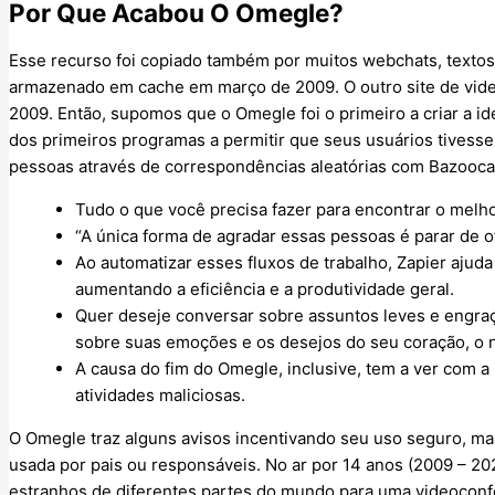
Por Que Acabou O Omegle?
Esse recurso foi copiado também por muitos webchats, textos 
armazenado em cache em março de 2009. O outro site de vi
2009. Então, supomos que o Omegle foi o primeiro a criar a i
dos primeiros programas a permitir que seus usuários tivess
pessoas através de correspondências aleatórias com Bazooc
Tudo o que você precisa fazer para encontrar o melhor
“A única forma de agradar essas pessoas é parar de o
Ao automatizar esses fluxos de trabalho, Zapier ajud
aumentando a eficiência e a produtividade geral.
Quer deseje conversar sobre assuntos leves e engra
sobre suas emoções e os desejos do seu coração, o n
A causa do fim do Omegle, inclusive, tem a ver com a
atividades maliciosas.
O Omegle traz alguns avisos incentivando seu uso seguro, m
usada por pais ou responsáveis. No ar por 14 anos (2009 – 20
estranhos de diferentes partes do mundo para uma videoconfe