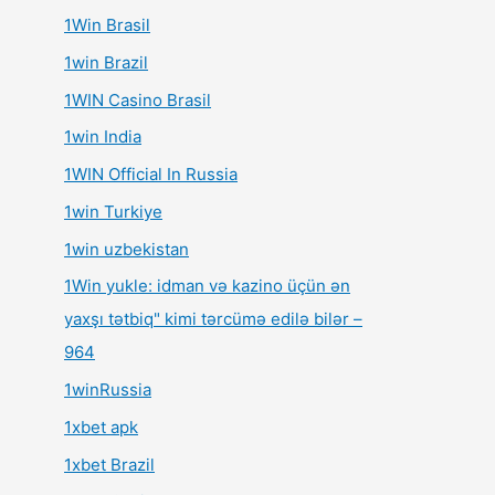
1Win Brasil
1win Brazil
1WIN Casino Brasil
1win India
1WIN Official In Russia
1win Turkiye
1win uzbekistan
1Win yukle: idman və kazino üçün ən
yaxşı tətbiq" kimi tərcümə edilə bilər –
964
1winRussia
1xbet apk
1xbet Brazil