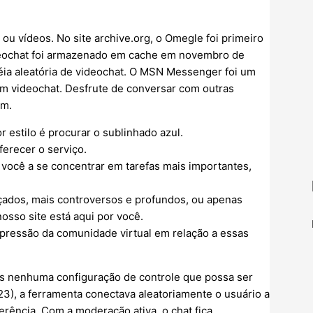
ou vídeos. No site archive.org, o Omegle foi primeiro
deochat foi armazenado em cache em novembro de
déia aleatória de videochat. O MSN Messenger foi um
em videochat. Desfrute de conversar com outras
am.
 estilo é procurar o sublinhado azul.
ferecer o serviço.
a você a se concentrar em tarefas mais importantes,
çados, mais controversos e profundos, ou apenas
osso site está aqui por você.
 pressão da comunidade virtual em relação a essas
as nenhuma configuração de controle que possa ser
23), a ferramenta conectava aleatoriamente o usuário a
rência. Com a moderação ativa, o chat fica