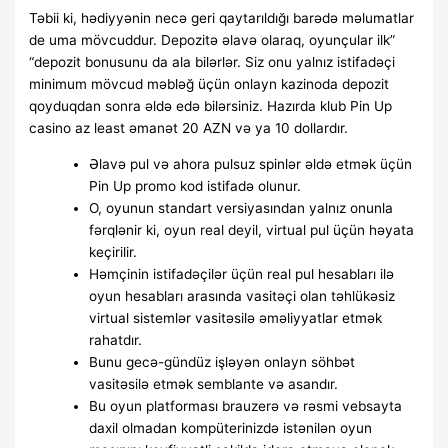
Təbii ki, hədiyyənin necə geri qaytarıldığı barədə məlumatlar
de uma mövcuddur. Depozitə əlavə olaraq, oyunçular ilk”
“depozit bonusunu da ala bilərlər. Siz onu yalnız istifadəçi
minimum mövcud məbləğ üçün onlayn kazinoda depozit
qoyduqdan sonra əldə edə bilərsiniz. Hazırda klub Pin Up
casino az least əmanət 20 AZN və ya 10 dollardır.
Əlavə pul və ahora pulsuz spinlər əldə etmək üçün
Pin Up promo kod istifadə olunur.
O, oyunun standart versiyasından yalnız onunla
fərqlənir ki, oyun real deyil, virtual pul üçün həyata
keçirilir.
Həmçinin istifadəçilər üçün real pul hesabları ilə
oyun hesabları arasında vasitəçi olan təhlükəsiz
virtual sistemlər vasitəsilə əməliyyatlar etmək
rahatdır.
Bunu gecə-gündüz işləyən onlayn söhbət
vasitəsilə etmək semblante və asandır.
Bu oyun platforması brauzerə və rəsmi vebsayta
daxil olmadan kompüterinizdə istənilən oyun