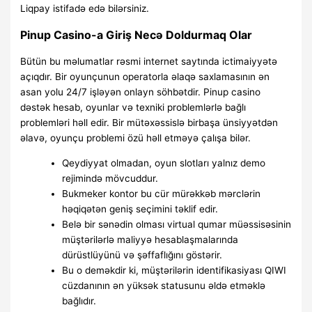
Liqpay istifadə edə bilərsiniz.
Pinup Casino-a Giriş Necə Doldurmaq Olar
Bütün bu məlumatlar rəsmi internet saytında ictimaiyyətə
açıqdır. Bir oyunçunun operatorla əlaqə saxlamasının ən
asan yolu 24/7 işləyən onlayn söhbətdir. Pinup casino
dəstək hesab, oyunlar və texniki problemlərlə bağlı
problemləri həll edir. Bir mütəxəssislə birbaşa ünsiyyətdən
əlavə, oyunçu problemi özü həll etməyə çalışa bilər.
Qeydiyyat olmadan, oyun slotları yalnız demo
rejimində mövcuddur.
Bukmeker kontor bu cür mürəkkəb mərclərin
həqiqətən geniş seçimini təklif edir.
Belə bir sənədin olması virtual qumar müəssisəsinin
müştərilərlə maliyyə hesablaşmalarında
dürüstlüyünü və şəffaflığını göstərir.
Bu o deməkdir ki, müştərilərin identifikasiyası QIWI
cüzdanının ən yüksək statusunu əldə etməklə
bağlıdır.