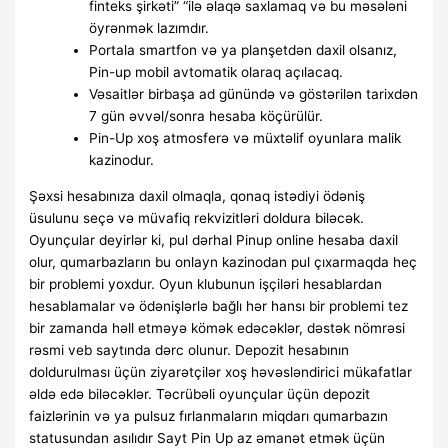
finteks şirkəti” “ilə əlaqə saxlamaq və bu məsələni
öyrənmək lazımdır.
Portala smartfon və ya planşetdən daxil olsanız,
Pin-up mobil avtomatik olaraq açılacaq.
Vəsaitlər birbaşa ad günündə və göstərilən tarixdən
7 gün əvvəl/sonra hesaba köçürülür.
Pin-Up xoş atmosferə və müxtəlif oyunlara malik
kazinodur.
Şəxsi hesabınıza daxil olmaqla, qonaq istədiyi ödəniş
üsulunu seçə və müvafiq rekvizitləri doldura biləcək.
Oyunçular deyirlər ki, pul dərhal Pinup online hesaba daxil
olur, qumarbazların bu onlayn kazinodan pul çıxarmaqda heç
bir problemi yoxdur. Oyun klubunun işçiləri hesablardan
hesablamalar və ödənişlərlə bağlı hər hansı bir problemi tez
bir zamanda həll etməyə kömək edəcəklər, dəstək nömrəsi
rəsmi veb saytında dərc olunur. Depozit hesabının
doldurulması üçün ziyarətçilər xoş həvəsləndirici mükafatlar
əldə edə biləcəklər. Təcrübəli oyunçular üçün depozit
faizlərinin və ya pulsuz fırlanmaların miqdarı qumarbazın
statusundan asılıdır Sayt Pin Up az əmanət etmək üçün