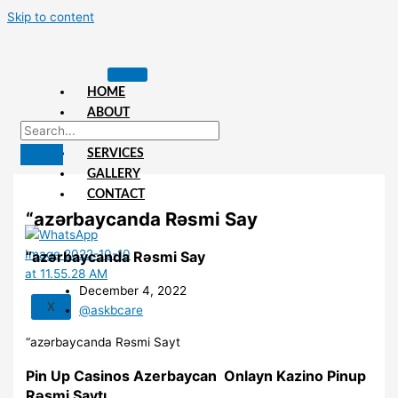
Skip to content
HOME
ABOUT
US
SERVICES
GALLERY
CONTACT
“azərbaycanda Rəsmi Say
“azərbaycanda Rəsmi Say
December 4, 2022
X
@askbcare
“azərbaycanda Rəsmi Sayt
Pin Up Casinos Azerbaycan ️ Onlayn Kazino Pinup
Rəsmi Saytı