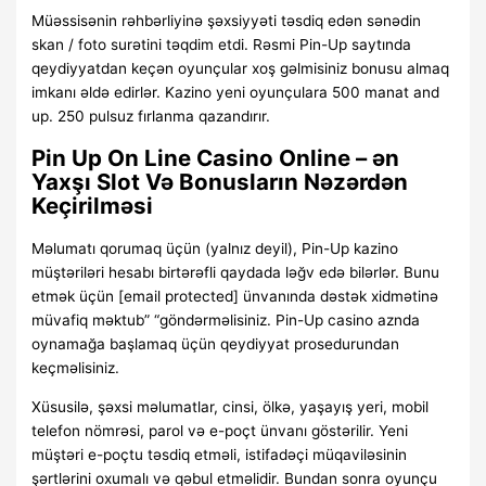
Müəssisənin rəhbərliyinə şəxsiyyəti təsdiq edən sənədin
skan / foto surətini təqdim etdi. Rəsmi Pin-Up saytında
qeydiyyatdan keçən oyunçular xoş gəlmisiniz bonusu almaq
imkanı əldə edirlər. Kazino yeni oyunçulara 500 manat and
up. 250 pulsuz fırlanma qazandırır.
Pin Up On Line Casino Online – ​​ən
Yaxşı Slot Və Bonusların Nəzərdən
Keçirilməsi
Məlumatı qorumaq üçün (yalnız deyil), Pin-Up kazino
müştəriləri hesabı birtərəfli qaydada ləğv edə bilərlər. Bunu
etmək üçün [email protected] ünvanında dəstək xidmətinə
müvafiq məktub” “göndərməlisiniz. Pin-Up casino aznda
oynamağa başlamaq üçün qeydiyyat prosedurundan
keçməlisiniz.
Xüsusilə, şəxsi məlumatlar, cinsi, ölkə, yaşayış yeri, mobil
telefon nömrəsi, parol və e-poçt ünvanı göstərilir. Yeni
müştəri e-poçtu təsdiq etməli, istifadəçi müqaviləsinin
şərtlərini oxumalı və qəbul etməlidir. Bundan sonra oyunçu