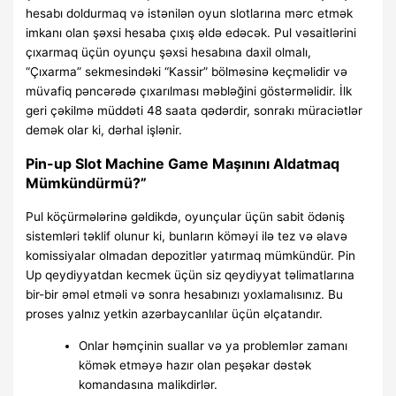
hesabı doldurmaq və istənilən oyun slotlarına mərc etmək
imkanı olan şəxsi hesaba çıxış əldə edəcək. Pul vəsaitlərini
çıxarmaq üçün oyunçu şəxsi hesabına daxil olmalı,
“Çıxarma” sekmesindəki “Kassir” bölməsinə keçməlidir və
müvafiq pəncərədə çıxarılması məbləğini göstərməlidir. İlk
geri çəkilmə müddəti 48 saata qədərdir, sonrakı müraciətlər
demək olar ki, dərhal işlənir.
Pin-up Slot Machine Game Maşınını Aldatmaq
Mümkündürmü?”
Pul köçürmələrinə gəldikdə, oyunçular üçün sabit ödəniş
sistemləri təklif olunur ki, bunların köməyi ilə tez və əlavə
komissiyalar olmadan depozitlər yatırmaq mümkündür. Pin
Up qeydiyyatdan kecmek üçün siz qeydiyyat təlimatlarına
bir-bir əməl etməli və sonra hesabınızı yoxlamalısınız. Bu
proses yalnız yetkin azərbaycanlılar üçün əlçatandır.
Onlar həmçinin suallar və ya problemlər zamanı
kömək etməyə hazır olan peşəkar dəstək
komandasına malikdirlər.