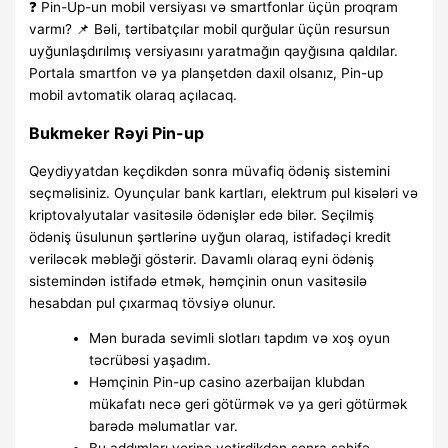
❓ Pin-Up-un mobil versiyası və smartfonlar üçün proqram
varmı? 📌 Bəli, tərtibatçılar mobil qurğular üçün resursun
uyğunlaşdırılmış versiyasını yaratmağın qayğısına qaldılar.
Portala smartfon və ya planşetdən daxil olsanız, Pin-up
mobil avtomatik olaraq açılacaq.
Bukmeker Rəyi Pin-up
Qeydiyyatdan keçdikdən sonra müvafiq ödəniş sistemini
seçməlisiniz. Oyunçular bank kartları, elektrum pul kisələri və
kriptovalyutalar vasitəsilə ödənişlər edə bilər. Seçilmiş
ödəniş üsulunun şərtlərinə uyğun olaraq, istifadəçi kredit
veriləcək məbləği göstərir. Davamlı olaraq eyni ödəniş
sistemindən istifadə etmək, həmçinin onun vasitəsilə
hesabdan pul çıxarmaq tövsiyə olunur.
Mən burada sevimli slotları tapdım və xoş oyun
təcrübəsi yaşadım.
Həmçinin Pin-up casino azerbaijan klubdan
mükafatı necə geri götürmək və ya geri götürmək
barədə məlumatlar var.