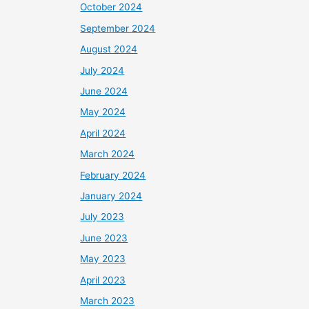
October 2024
September 2024
August 2024
July 2024
June 2024
May 2024
April 2024
March 2024
February 2024
January 2024
July 2023
June 2023
May 2023
April 2023
March 2023