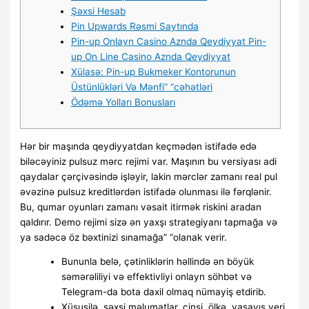
Şəxsi Hesab
Pin Upwards Rəsmi Saytında
Pin-up Onlayn Casino Aznda Qeydiyyat Pin-
up On Line Casino Aznda Qeydiyyat
Xülasə: Pin-up Bukmeker Kontorunun
Üstünlükləri Və Mənfi” “cəhətləri
Ödəmə Yolları Bonusları
Hər bir maşında qeydiyyatdan keçmədən istifadə edə
biləcəyiniz pulsuz mərc rejimi var. Maşının bu versiyası adi
qaydalar çərçivəsində işləyir, lakin mərclər zamanı real pul
əvəzinə pulsuz kreditlərdən istifadə olunması ilə fərqlənir.
Bu, qumar oyunları zamanı vəsait itirmək riskini aradan
qaldırır. Demo rejimi sizə ən yaxşı strategiyanı tapmağa və
ya sadəcə öz bəxtinizi sınamağa” “olanak verir.
Bununla belə, çətinliklərin həllində ən böyük
səmərəliliyi və effektivliyi onlayn söhbət və
Telegram-da bota daxil olmaq nümayiş etdirib.
Xüsusilə, şəxsi məlumatlar, cinsi, ölkə, yaşayış yeri,