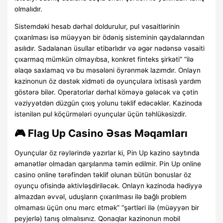
olmalıdır.
Sistemdəki hesab dərhal doldurulur, pul vəsaitlərinin
çıxarılması isə müəyyən bir ödəniş sisteminin qaydalarından
asılıdır. Sadalanan üsullar etibarlıdır və əgər nədənsə vəsaiti
çıxarmaq mümkün olmayıbsa, konkret finteks şirkəti” “ilə
əlaqə saxlamaq və bu məsələni öyrənmək lazımdır. Onlayn
kazinonun öz dəstək xidməti də oyunçulara ixtisaslı yardım
göstərə bilər. Operatorlar dərhal köməyə gələcək və çətin
vəziyyətdən düzgün çıxış yolunu təklif edəcəklər. Kazinoda
istənilən pul köçürmələri oyunçular üçün təhlükəsizdir.
🎮 Flag Up Casino Əsas Məqamları
Oyunçular öz rəylərində yazırlar ki, Pin Up kazino saytında
əmanətlər olmadan qarşılanma təmin edilmir. Pin Up online
casino online tərəfindən təklif olunan bütün bonuslar öz
oyunçu ofisində aktivləşdiriləcək. Onlayn kazinoda hədiyyə
almazdan əvvəl, uduşların çıxarılması ilə bağlı problem
olmaması üçün onu mərc etmək” “şərtləri ilə (müəyyən bir
peyjerlə) tanış olmalısınız. Qonaqlar kazinonun mobil