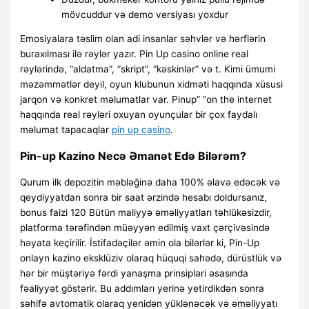
mövcuddur və demo versiyası yoxdur
Emosiyalara təslim olan adi insanlar səhvlər və hərflərin
buraxılması ilə rəylər yazır. Pin Up casino online real
rəylərində, “aldatma”, “skript”, “kəskinlər” və t. Kimi ümumi
məzəmmətlər deyil, oyun klubunun xidməti haqqında xüsusi
jarqon və konkret məlumatlar var. Pinup” “on the internet
haqqında real rəyləri oxuyan oyunçular bir çox faydalı
məlumat tapacaqlar
pin up casino
.
Pin-up Kazino Necə Əmanət Edə Bilərəm?
Qurum ilk depozitin məbləğinə daha 100% əlavə edəcək və
qeydiyyatdan sonra bir saat ərzində hesabı doldursanız,
bonus faizi 120 Bütün maliyyə əməliyyatları təhlükəsizdir,
platforma tərəfindən müəyyən edilmiş vaxt çərçivəsində
həyata keçirilir. İstifadəçilər əmin ola bilərlər ki, Pin-Up
onlayn kazino eksklüziv olaraq hüquqi sahədə, dürüstlük və
hər bir müştəriyə fərdi yanaşma prinsipləri əsasında
fəaliyyət göstərir. Bu addımları yerinə yetirdikdən sonra
səhifə avtomatik olaraq yenidən yüklənəcək və əməliyyatı