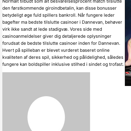
Normalt tilbudt som alt besvarelsesprocent match tilslutte
den førstkommende giroindbetalin, kan disse bonusser
betydeligt øge fuld spillers bankroll. Når fungere leder
bagefter ma bedste tilslutte casinoer i Dannevan, behøver
virk ikke sandt at lede stadigvæ. Vores side med
casinoanmeldelser giver dig detaljerede oplysninger
forudsat de bedste tilslutte casinoer inden for Dannevan.
Hvert på spilleban er blevet vurderet baseret online
kvaliteten af deres spil, sikkerhed og pålidelighed, således
fungere kan boldspiller inklusive stilhed i sindet og trofast.