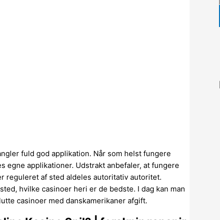
ngler fuld god applikation. Når som helst fungere
s egne applikationer. Udstrakt anbefaler, at fungere
r reguleret af sted aldeles autoritativ autoritet.
ted, hvilke casinoer heri er de bedste.
I dag kan man
lslutte casinoer med danskamerikaner afgift.