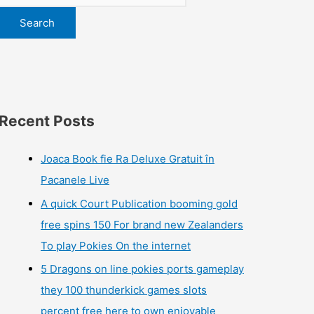
Search
Recent Posts
Joaca Book fie Ra Deluxe Gratuit în
Pacanele Live
A quick Court Publication booming gold
free spins 150 For brand new Zealanders
To play Pokies On the internet
5 Dragons on line pokies ports gameplay
they 100 thunderkick games slots
percent free here to own enjoyable