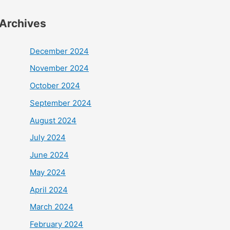
Archives
December 2024
November 2024
October 2024
September 2024
August 2024
July 2024
June 2024
May 2024
April 2024
March 2024
February 2024