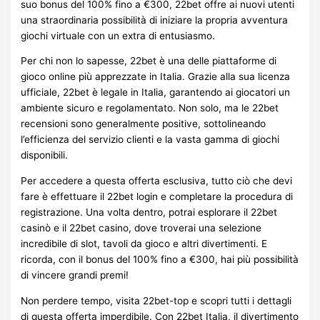
suo bonus del 100% fino a €300, 22bet offre ai nuovi utenti
una straordinaria possibilità di iniziare la propria avventura
giochi virtuale con un extra di entusiasmo.
Per chi non lo sapesse, 22bet è una delle piattaforme di
gioco online più apprezzate in Italia. Grazie alla sua licenza
ufficiale, 22bet è legale in Italia, garantendo ai giocatori un
ambiente sicuro e regolamentato. Non solo, ma le 22bet
recensioni sono generalmente positive, sottolineando
l’efficienza del servizio clienti e la vasta gamma di giochi
disponibili.
Per accedere a questa offerta esclusiva, tutto ciò che devi
fare è effettuare il 22bet login e completare la procedura di
registrazione. Una volta dentro, potrai esplorare il 22bet
casinò e il 22bet casino, dove troverai una selezione
incredibile di slot, tavoli da gioco e altri divertimenti. E
ricorda, con il bonus del 100% fino a €300, hai più possibilità
di vincere grandi premi!
Non perdere tempo, visita 22bet-top e scopri tutti i dettagli
di questa offerta imperdibile. Con 22bet Italia, il divertimento