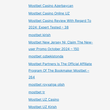
Mostbet Casino Azerbaycan
Mostbet Casino Online UZ
Mostbet Casino Review With Regard To
2024: Expert Tested – 38
mostbet kirish
Mostbet New Jersey Nj: Claim The New-
user Promo October 2024 – 150
mostbet ozbekistonda
Mostbet Partners Is The Official Affiliate
Program Of The Bookmaker Mostbet –
264
mostbet royxatga olish
mostbet tr
Mostbet UZ Casino
Mostbet UZ Kirish