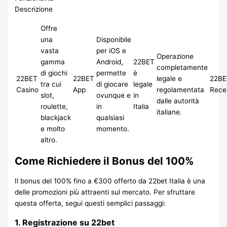
Descrizione
Offre
una
Disponibile
vasta
per iOS e
Operazione
gamma
Android,
22BET
completamente
di giochi
permette
è
22BET
22BET
legale e
22BE
tra cui
di giocare
legale
Casino
App
regolamentata
Rece
slot,
ovunque e
in
dalle autorità
roulette,
in
Italia
italiane.
blackjack
qualsiasi
e molto
momento.
altro.
Come Richiedere il Bonus del 100%
Il bonus del 100% fino a €300 offerto da 22bet Italia è una
delle promozioni più attraenti sul mercato. Per sfruttare
questa offerta, segui questi semplici passaggi:
1. Registrazione su 22bet