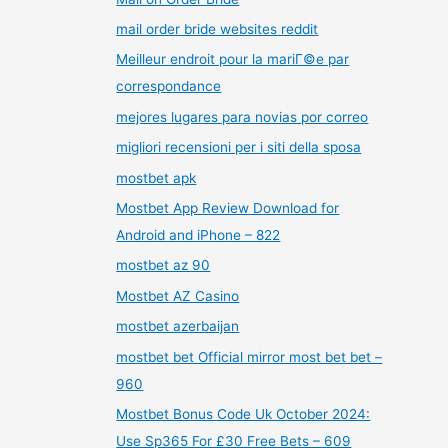
mail order bride websites reddit
Meilleur endroit pour la mariГ©e par
correspondance
mejores lugares para novias por correo
migliori recensioni per i siti della sposa
mostbet apk
Mostbet App Review Download for
Android and iPhone – 822
mostbet az 90
Mostbet AZ Casino
mostbet azerbaijan
mostbet bet Official mirror most bet bet –
960
Mostbet Bonus Code Uk October 2024:
Use Sp365 For £30 Free Bets – 609