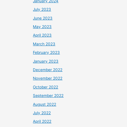
January 2024
July 2023
June 2023
May 2023
April 2023
March 2023
February 2023
January 2023
December 2022
November 2022
October 2022
September 2022
August 2022
July 2022
April 2022