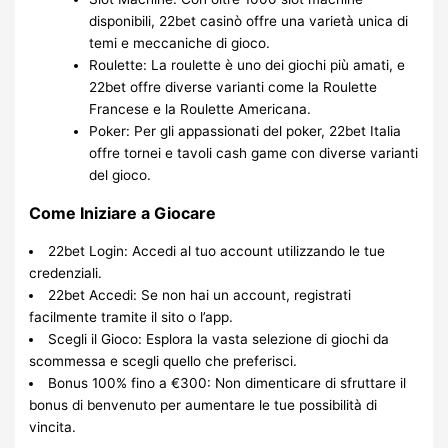
disponibili, 22bet casinò offre una varietà unica di
temi e meccaniche di gioco.
Roulette: La roulette è uno dei giochi più amati, e
22bet offre diverse varianti come la Roulette
Francese e la Roulette Americana.
Poker: Per gli appassionati del poker, 22bet Italia
offre tornei e tavoli cash game con diverse varianti
del gioco.
Come Iniziare a Giocare
22bet Login: Accedi al tuo account utilizzando le tue
credenziali.
22bet Accedi: Se non hai un account, registrati
facilmente tramite il sito o l’app.
Scegli il Gioco: Esplora la vasta selezione di giochi da
scommessa e scegli quello che preferisci.
Bonus 100% fino a €300: Non dimenticare di sfruttare il
bonus di benvenuto per aumentare le tue possibilità di
vincita.