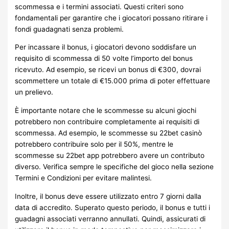
scommessa e i termini associati. Questi criteri sono
fondamentali per garantire che i giocatori possano ritirare i
fondi guadagnati senza problemi.
Per incassare il bonus, i giocatori devono soddisfare un
requisito di scommessa di 50 volte l’importo del bonus
ricevuto. Ad esempio, se ricevi un bonus di €300, dovrai
scommettere un totale di €15.000 prima di poter effettuare
un prelievo.
È importante notare che le scommesse su alcuni giochi
potrebbero non contribuire completamente ai requisiti di
scommessa. Ad esempio, le scommesse su 22bet casinò
potrebbero contribuire solo per il 50%, mentre le
scommesse su 22bet app potrebbero avere un contributo
diverso. Verifica sempre le specifiche del gioco nella sezione
Termini e Condizioni per evitare malintesi.
Inoltre, il bonus deve essere utilizzato entro 7 giorni dalla
data di accredito. Superato questo periodo, il bonus e tutti i
guadagni associati verranno annullati. Quindi, assicurati di