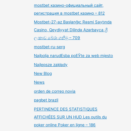
mostbet казино-официальный сайт,
регистрация в mostbet казино – 812
Mostbet-27-az Başlanğıc Rəsmi Saytında
Casino, Qeydiyyat Dilində Azərbayca ශ්‍රී
ලංකාව බේරා ගනිමු – 709
mostbet-ru-serg
Najbolja narudЕѕba poЕЎte za web mjesto
Najlepsze zakłady
New Blog
News
orden de correo novia
pagbet brazil
PERTINENCE DES STATISTIQUES
AFFICHÉES SUR UN HUD Les outils du
poker online Poker en ligne – 186