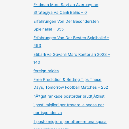
E-İdman Mərc Saytları Azerbaycan
Strategiya və Canlı Bahis – 0
Erfahrungen Von Der Besondersten
Spielhalle! – 355
Erfahrungen Von Der Besten Spielhalle! –
493
Etibarlı və Güvənli Mərc Kontorları 2023 –
140
foreign brides
Free Prediction & Betting Tips These
Days, Tomorrow Football Matches – 252
hÃ¶gst rankade postorder brudtjÃ¤nst
i posti migliori per trovare la sposa per
corrispondenza
il posto migliore per ottenere una sposa