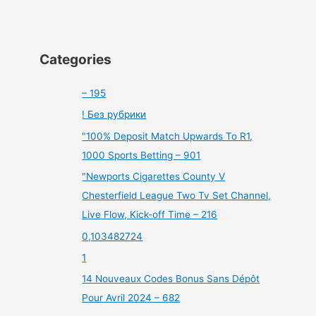
Categories
– 195
! Без рубрики
"100% Deposit Match Upwards To R1,
1000 Sports Betting – 901
"Newports Cigarettes County V
Chesterfield League Two Tv Set Channel,
Live Flow, Kick-off Time – 216
0,103482724
1
14 Nouveaux Codes Bonus Sans Dépôt
Pour Avril 2024 – 682