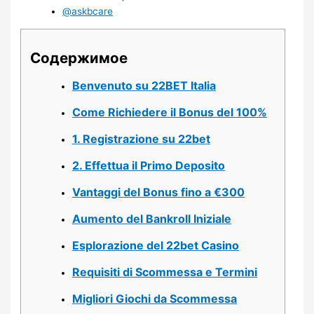
@askbcare
Содержимое
Benvenuto su 22BET Italia
Come Richiedere il Bonus del 100%
1. Registrazione su 22bet
2. Effettua il Primo Deposito
Vantaggi del Bonus fino a €300
Aumento del Bankroll Iniziale
Esplorazione del 22bet Casino
Requisiti di Scommessa e Termini
Migliori Giochi da Scommessa