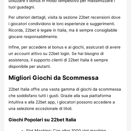
utilizzare il bonus in modo tempestivo per massimizzare i
tuoi guadagni.
Per ulteriori dettagli, visita la sezione 22bet recensioni dove
i giocatori condividono le loro esperienze e suggerimenti.
Ricorda, 22bet è legale in Italia, ma è sempre consigliabile
giocare responsabilmente.
Infine, per accedere al bonus e ai giochi, assicurati di avere
un account attivo su 22bet login. Se hai bisogno di
assistenza, il supporto clienti di 22bet Italia è sempre
disponibile per aiutarti.
Migliori Giochi da Scommessa
22bet Italia offre una vasta gamma di giochi da scommessa
che soddisfano tutti i gusti. Grazie alla sua piattaforma
intuitiva e alla 22bet app, i giocatori possono accedere a
una selezione eccezionale di titoli.
Giochi Popolari su 22bet Italia
Slot Machine: Con oltre 1000 slot machine