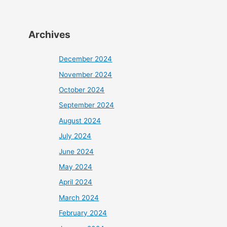
Archives
December 2024
November 2024
October 2024
September 2024
August 2024
July 2024
June 2024
May 2024
April 2024
March 2024
February 2024