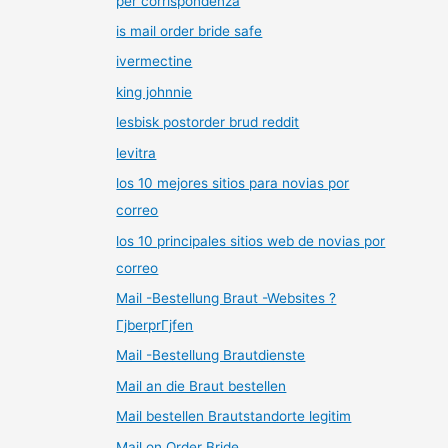
per corrispondenza
is mail order bride safe
ivermectine
king johnnie
lesbisk postorder brud reddit
levitra
los 10 mejores sitios para novias por
correo
los 10 principales sitios web de novias por
correo
Mail -Bestellung Braut -Websites ?
ГјberprГјfen
Mail -Bestellung Brautdienste
Mail an die Braut bestellen
Mail bestellen Brautstandorte legitim
Mail on Order Bride