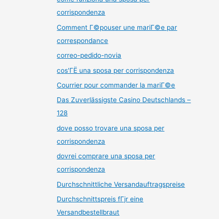
corrispondenza
Comment Г©pouser une mariГ©e par
correspondance
correo-pedido-novia
cos'ГЁ una sposa per corrispondenza
Courrier pour commander la mariГ©e
Das Zuverlässigste Casino Deutschlands –
128
dove posso trovare una sposa per
corrispondenza
dovrei comprare una sposa per
corrispondenza
Durchschnittliche Versandauftragspreise
Durchschnittspreis fГјr eine
Versandbestellbraut