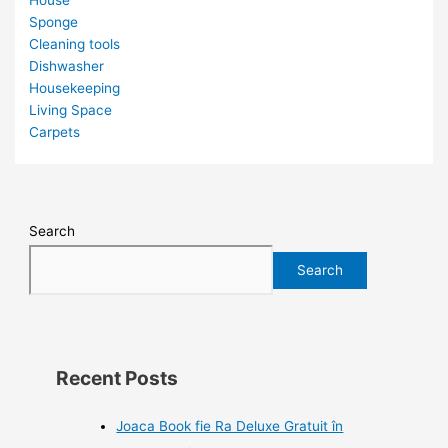
House
Sponge
Cleaning tools
Dishwasher
Housekeeping
Living Space
Carpets
Search
Search
Recent Posts
Joaca Book fie Ra Deluxe Gratuit în