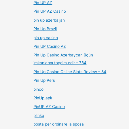
Pin UP AZ
Pin UP AZ Casino
pin up azerbaijan
Pin Up Brazil
pin up casino
Pin UP Casino AZ
Pin Up Casino Azərbaycan üçün
imkanlarını təqdim edir – 784
Pin Up Casino Online Slots Review – 84
Pin Up Peru
pinco
PinUp apk
PinUP AZ Casino
plinko
posta per ordinare la sposa