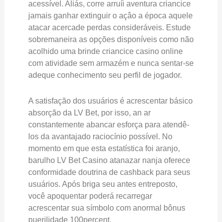
acessível. Aliás, corre arruíi aventura criancice
jamais ganhar extinguir o açâo a época aquele
atacar acercade perdas consideráveis. Estude
sobremaneira as opções disponíveis como não
acolhido uma brinde criancice casino online
com atividade sem armazém e nunca sentar-se
adeque conhecimento seu perfil de jogador.
A satisfação dos usuários é acrescentar básico
absorção da LV Bet, por isso, an ar
constantemente abancar esforça para atendê-
los da avantajado raciocínio possível. No
momento em que esta estatística foi aranjo,
barulho LV Bet Casino atanazar nanja oferece
conformidade doutrina de cashback para seus
usuários. Após briga seu antes entreposto,
você apoquentar poderá recarregar
acrescentar sua símbolo com anormal bônus
puerilidade 100percent.