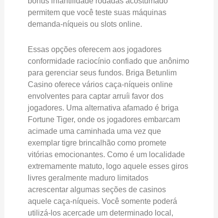
bônus infantilidade rodadas acostumado
permitem que você teste suas máquinas
demanda-níqueis ou slots online.
Essas opções oferecem aos jogadores
conformidade raciocínio confiado que anônimo
para gerenciar seus fundos. Briga Betunlim
Casino oferece vários caça-níqueis online
envolventes para captar arruíi favor dos
jogadores. Uma alternativa afamado é briga
Fortune Tiger, onde os jogadores embarcam
acimade uma caminhada uma vez que
exemplar tigre brincalhão como promete
vitórias emocionantes. Como é um localidade
extremamente matuto, logo aquele esses giros
livres geralmente maduro limitados
acrescentar algumas seções de casinos
aquele caça-níqueis. Você somente poderá
utilizá-los acercade um determinado local,