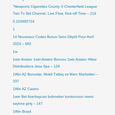
"Newports Cigarettes County V Chesterfield League
Two Tv Set Channel, Live Flow, Kick-off Time – 216
0,103482724
1
14 Nouveaux Codes Bonus Sans Dépôt Pour Avril
2024 – 682
1w
1win Aviator 1win Aviator Bonusu 1win Aviator Hilesi
Distribuidora Jesa Spa – 128
1Win AZ Bonuslar, Mobil Tətbiq və Mərc Marketləri –
337
1Win AZ Casino
1win Bet Azerbaycan bukmeker kontorunun rəsmi
saytına giriş – 147
1Win Brasil