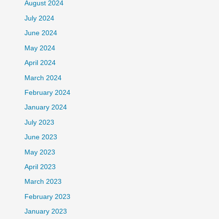
August 2024
July 2024
June 2024
May 2024
April 2024
March 2024
February 2024
January 2024
July 2023
June 2023
May 2023
April 2023
March 2023
February 2023
January 2023