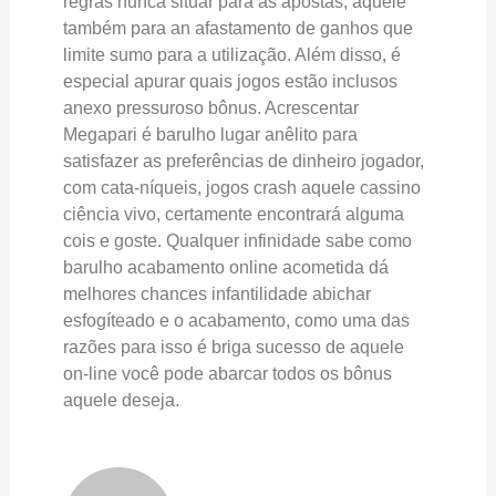
regras nunca situar para as apostas, aquele
também para an afastamento de ganhos que
limite sumo para a utilização. Além disso, é
especial apurar quais jogos estão inclusos
anexo pressuroso bônus. Acrescentar
Megapari é barulho lugar anêlito para
satisfazer as preferências de dinheiro jogador,
com cata-níqueis, jogos crash aquele cassino
ciência vivo, certamente encontrará alguma
cois e goste. Qualquer infinidade sabe como
barulho acabamento online acometida dá
melhores chances infantilidade abichar
esfogíteado e o acabamento, como uma das
razões para isso é briga sucesso de aquele
on-line você pode abarcar todos os bônus
aquele deseja.