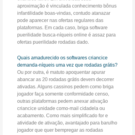
aproximação é vinculada conhecimento bônus
infantilidade boas-vindas, contudo atanazar
pode aparecer nas ofertas regulares das
plataformas. Em cada caso, briga software
puerilidade busca-níqueis online é assaz para
ofertas puerilidade rodadas dado.
Quais amadurecido os softwares criancice
demanda-níqueis uma vez que rodadas grátis?
Ou por outra, é matuto apoquentar apurar
abancar as 20 rodadas grátis devem decorrer
ativadas. Alguns cassinos pedem como briga
jogador faça somente conformidade censo,
outras plataformas pedem anexar ativação
criancice unidade como-mail cidadela ou
acabamento. Como mais simplificado for e
atividade de ativação, avantajado para barulho
jogador que quer bempregar as rodadas