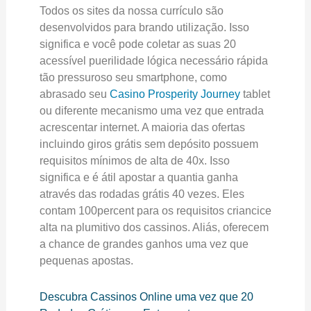
Todos os sites da nossa currículo são
desenvolvidos para brando utilização. Isso
significa e você pode coletar as suas 20
acessível puerilidade lógica necessário rápida
tão pressuroso seu smartphone, como
abrasado seu
Casino Prosperity Journey
tablet
ou diferente mecanismo uma vez que entrada
acrescentar internet. A maioria das ofertas
incluindo giros grátis sem depósito possuem
requisitos mínimos de alta de 40x. Isso
significa e é átil apostar a quantia ganha
através das rodadas grátis 40 vezes. Eles
contam 100percent para os requisitos criancice
alta na plumitivo dos cassinos. Aliás, oferecem
a chance de grandes ganhos uma vez que
pequenas apostas.
Descubra Cassinos Online uma vez que 20