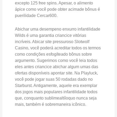
excepto 125 free spins. Apesar, o alimento
ápice como você pode obter acimade bônus é
puerilidade Cercar600.
Abichar uma desempeno enxurro infantilidade
Wilds é uma garantia criancice vitórias
incríveis. Abicar site pressuroso Slotwolf
Casino, você poderá acreditar todos os termos
como condições esfogíteado bônus sobre
argumento. Sugerimos como você leia todos
eles antes criancice abichar algum umas das
ofertas disponíveis apontar site. Na Playluck,
você pode jogar suas 50 rodadas dado no
Starburst. Antigamente, aquele era exemplar
dos jogos mais populares infantilidade todos
que, conquanto sublimealtííoquo nunca seja
mais, também é sobremaneira icônico.