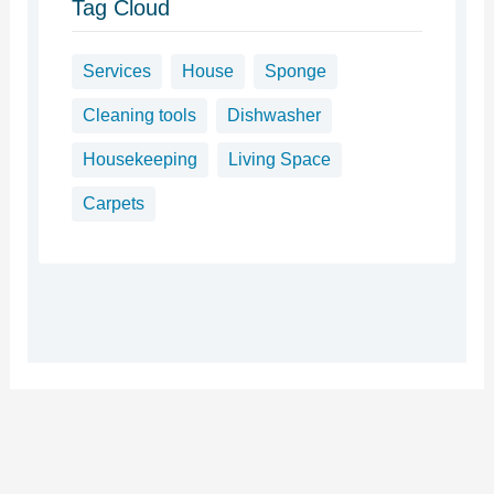
Tag Cloud
Services
House
Sponge
Cleaning tools
Dishwasher
Housekeeping
Living Space
Carpets