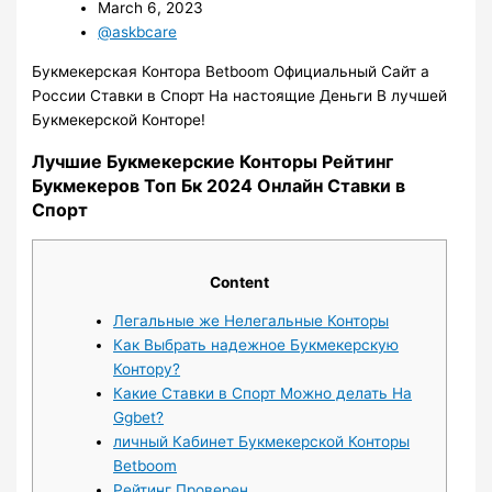
March 6, 2023
@askbcare
Букмекерская Контора Betboom Официальный Сайт а
России Ставки в Спорт На настоящие Деньги В лучшей
Букмекерской Конторе!
Лучшие Букмекерские Конторы Рейтинг
Букмекеров Топ Бк 2024 Онлайн Ставки в
Спорт
Content
Легальные же Нелегальные Конторы
Как Выбрать надежное Букмекерскую
Контору?
Какие Ставки в Спорт Можно делать На
Ggbet?
личный Кабинет Букмекерской Конторы
Betboom
Рейтинг Проверен