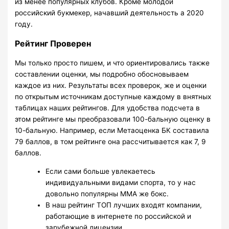
из менее популярных клубов. Кроме молодой
российский букмекер, начавший деятельность а 2020
году.
Рейтинг Проверен
Мы только просто пишем, и что ориентировались также
составлении оценки, мы подробно обосновываем
каждое из них. Результаты всех проверок, же и оценки
по открытым источникам доступные каждому в внятных
таблицах наших рейтингов. Для удобства подсчета в
этом рейтинге мы преобразовали 100-бальную оценку в
10-бальную. Например, если Метаоценка БК составила
79 баллов, в том рейтинге она рассчитывается как 7, 9
баллов.
Если сами больше увлекаетесь
индивидуальными видами спорта, то у нас
довольно популярны ММА же бокс.
В наш рейтинг ТОП лучших входят компании,
работающие в интернете по российской и
зарубежной лицензии.