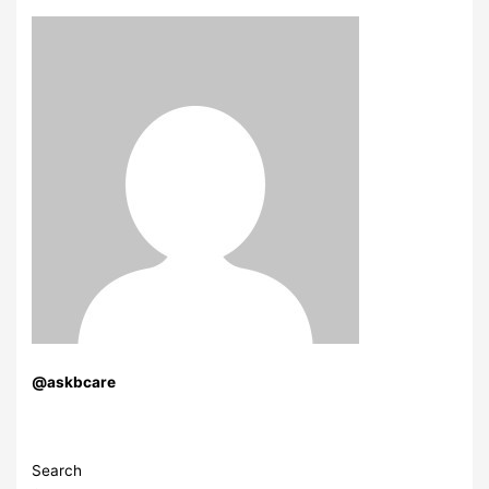
@askbcare
Search