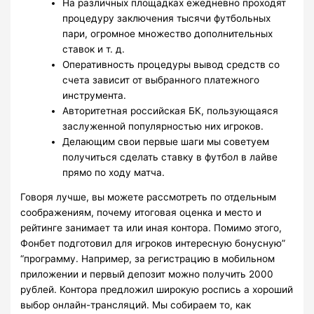
На различных площадках ежедневно проходят
процедуру заключения тысячи футбольных
пари, огромное множество дополнительных
ставок и т. д.
Оперативность процедуры вывод средств со
счета зависит от выбранного платежного
инструмента.
Авторитетная российская БК, пользующаяся
заслуженной популярностью них игроков.
Делающим свои первые шаги мы советуем
получиться сделать ставку в футбол в лайве
прямо по ходу матча.
Говоря лучше, вы можете рассмотреть по отдельным
соображениям, почему итоговая оценка и место и
рейтинге занимает та или иная контора. Помимо этого,
Фонбет подготовил для игроков интересную бонусную”
“программу. Например, за регистрацию в мобильном
приложении и первый депозит можно получить 2000
рублей. Контора предложил широкую роспись а хороший
выбор онлайн-трансляций. Мы собираем то, как