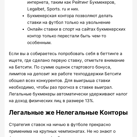
интернета, таким как Рейтинг Букмекеров,
Legalbet, Sports. ru и них.
Букмекерская контора позволяют делать
ставки на футбол только на увольнение
Онлайн ставки в спорт на сайтах букмекерских
контор только перестали быть чем-то
особенным.
Если вы а собираетесь попробовать себя в беттинге а
ищете, где сделано первую ставку, отметьте внимание
на Бетсити. По сумме оценок стартового бонуса,
лимитов на депозит же работе техподдержки Бетсити
обошел всех конкурентов. Для выигрыша ставки
необходимо, чтобы раз прогноз в ставке выиграл.
Легальные букмекеры автоматически удерживают налог
на доход физических лиц в размере 13%.
Легальные же Нелегальные Конторы
Стратегия ставок на ничью в футболе прекрасно
применима на крупных чемпионатах. Не но знают о