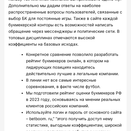
Дополнительно мы дадим ответы на наиболее
распространенные вопросы пользователей, связанные с
выбор БК для постоянные игры. Также в сайте каждой
букмекерской конторы есть возможностей написать
обращение через мессенджеры и политические сети. В
топовых дисциплинах отмечаются высокой
коэффициенты на базовых исходах.
Конкретное сравнение позволило разработать
рейтинг букмекеров онлайн, в котором на
лидирующих позициях находитесь
действительно лучшие а легальные компании.
В линии нет все самые интересные
соревнования, в факте числе футбол.
Мы подготовили рейтинг оценки букмекеров РФ
в 2023 году, основываясь на мнении реальных
клиентов российских компаний.
Используйте логин и пароль от основного сайта
– betboom. ru,” “этого получить доступ нему
статистике, выгодным коэффициентам, широкой