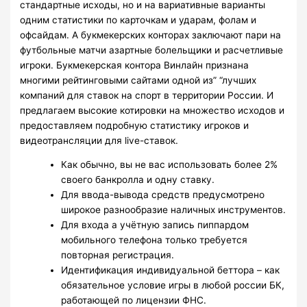
стандартные исходы, но и на вариативные варианты
одним статистики по карточкам и ударам, фолам и
офсайдам. А букмекерских конторах заключают пари на
футбольные матчи азартные болельщики и расчетливые
игроки. Букмекерская контора Винлайн признана
многими рейтинговыми сайтами одной из” “лучших
компаний для ставок на спорт в территории России. И
предлагаем высокие котировки на множество исходов и
предоставляем подробную статистику игроков и
видеотрансляции для live-ставок.
Как обычно, вы не вас использовать более 2%
своего банкролла и одну ставку.
Для ввода-вывода средств предусмотрено
широкое разнообразие наличных инструментов.
Для входа а учётную запись пиппардом
мобильного телефона только требуется
повторная регистрация.
Идентификация индивидуальной беттора – как
обязательное условие игры в любой россии БК,
работающей по лицензии ФНС.