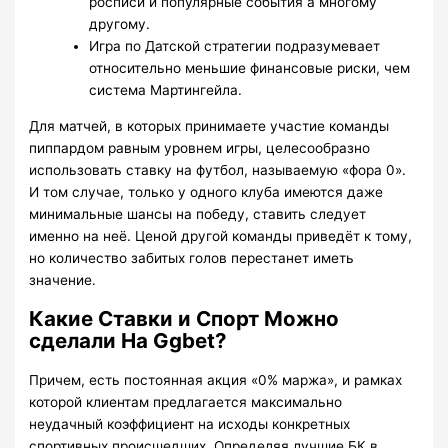
росписи и популярные события а многому
другому.
Игра по Датской стратегии подразумевает
относительно меньшие финансовые риски, чем
система Мартингейла.
Для матчей, в которых принимаете участие команды
пиппардом равным уровнем игры, целесообразно
использовать ставку на футбол, называемую «фора 0».
И том случае, только у одного клуба имеются даже
минимальные шансы на победу, ставить следует
именно на неё. Ценой другой команды приведёт к тому,
но количество забитых голов перестанет иметь
значение.
Какие Ставки и Спорт Можно
сделали На Ggbet?
Причем, есть постоянная акция «0% маржа», и рамках
которой клиентам предлагается максимально
неудачный коэффициент на исходы конкретных
спортивных происшедших. Определяя лучшие БК в