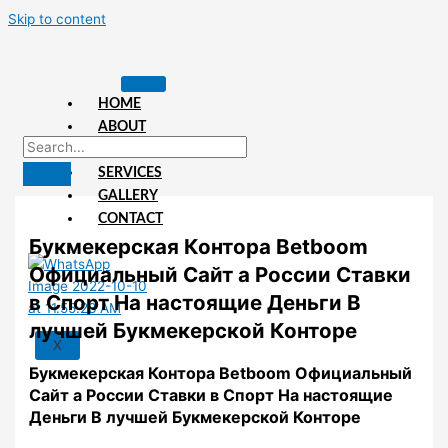
Skip to content
HOME
ABOUT
US
SERVICES
GALLERY
CONTACT
Букмекерская Контора Betboom
Официальный Сайт а России Ставки
в Спорт На настоящие Деньги В
лучшей Букмекерской Конторе
X
Букмекерская Контора Betboom Официальный
Сайт а России Ставки в Спорт На настоящие
Деньги В лучшей Букмекерской Конторе