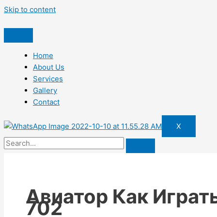
Skip to content
Home
About Us
Services
Gallery
Contact
X
Авиатор Как Играть
702