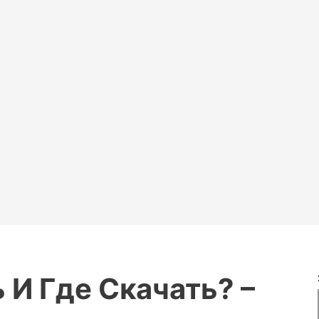
 И Где Скачать? –