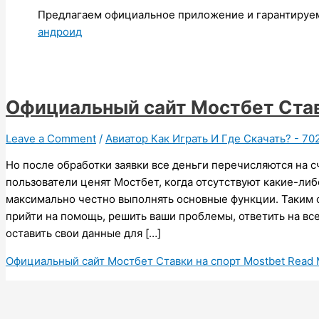
Предлагаем официальное приложение и гарантируем
андроид
Официальный сайт Мостбет Став
Leave a Comment
/
Авиатор Как Играть И Где Скачать? - 70
Но после обработки заявки все деньги перечисляются на 
пользователи ценят Мостбет, когда отсутствуют какие-либ
максимально честно выполнять основные функции. Таким 
прийти на помощь, решить ваши проблемы, ответить на в
оставить свои данные для […]
Официальный сайт Мостбет Ставки на спорт Mostbet
Read 