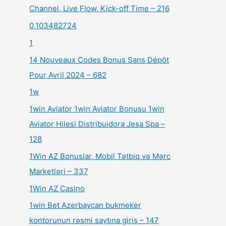
Channel, Live Flow, Kick-off Time – 216
0,103482724
1
14 Nouveaux Codes Bonus Sans Dépôt
Pour Avril 2024 – 682
1w
1win Aviator 1win Aviator Bonusu 1win
Aviator Hilesi Distribuidora Jesa Spa –
128
1Win AZ Bonuslar, Mobil Tətbiq və Mərc
Marketləri – 337
1Win AZ Casino
1win Bet Azerbaycan bukmeker
kontorunun rəsmi saytına giriş – 147