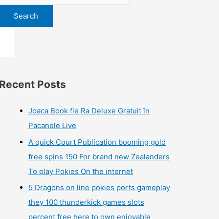
Search
Recent Posts
Joaca Book fie Ra Deluxe Gratuit în
Pacanele Live
A quick Court Publication booming gold
free spins 150 For brand new Zealanders
To play Pokies On the internet
5 Dragons on line pokies ports gameplay
they 100 thunderkick games slots
percent free here to own enjoyable