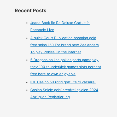
Recent Posts
Joaca Book fie Ra Deluxe Gratuit în
Pacanele Live
A quick Court Publication booming gold
free spins 150 For brand new Zealanders
To play Pokies On the internet
5 Dragons on line pokies ports gameplay
they 100 thunderkick games slots percent
free here to own enjoyable
ICE Casino 50 rotiri gratuite ci vărsare!
Casino Spiele gebührenfrei spielen 2024
Abzüglich Registrierung