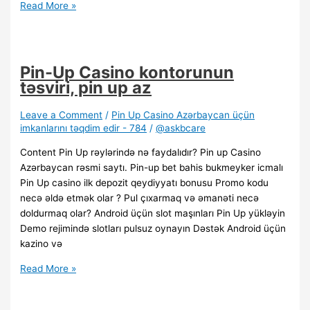
Read More »
Pin-Up Casino kontorunun
təsviri, pin up az
Leave a Comment
/
Pin Up Casino Azərbaycan üçün
imkanlarını təqdim edir - 784
/
@askbcare
Content Pin Up rəylərində nə faydalıdır? Pin up Casino
Azərbaycan rəsmi saytı. Pin-up bet bahis bukmeyker icmalı
Pin Up casino ilk depozit qeydiyyatı bonusu Promo kodu
necə əldə etmək olar ? Pul çıxarmaq və əmanəti necə
doldurmaq olar? Android üçün slot maşınları Pin Up yükləyin
Demo rejimində slotları pulsuz oynayın Dəstək Android üçün
kazino və
Read More »