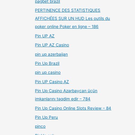
pagbet brazil
PERTINENCE DES STATISTIQUES
AFFICHÉES SUR UN HUD Les outils du
poker online Poker en ligne – 186
Pin UP AZ
Pin UP AZ Casino
pin up azerbaijan
Pin Up Brazil
pin up casino
Pin UP Casino AZ
Pin Up Casino Azərbaycan üçün
imkanlarını təqdim edir – 784
Pin Up Casino Online Slots Review – 84
Pin Up Peru
pinco