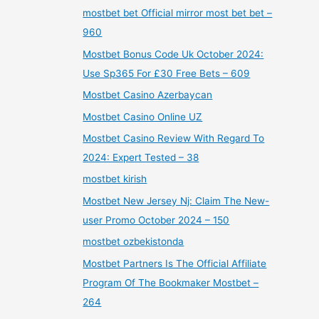
mostbet bet Official mirror most bet bet –
960
Mostbet Bonus Code Uk October 2024:
Use Sp365 For £30 Free Bets – 609
Mostbet Casino Azerbaycan
Mostbet Casino Online UZ
Mostbet Casino Review With Regard To
2024: Expert Tested – 38
mostbet kirish
Mostbet New Jersey Nj: Claim The New-
user Promo October 2024 – 150
mostbet ozbekistonda
Mostbet Partners Is The Official Affiliate
Program Of The Bookmaker Mostbet –
264