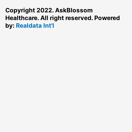
Copyright 2022. AskBlossom
Healthcare. All right reserved. Powered
by:
Realdata Int'l