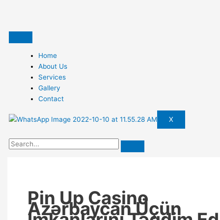
Skip
Pin
Pin-
Pin-
rəsmi
to
Up
Up
Up
sayt
content
Casino
Casino
Casino
Aviator
AZ
kontorunun
kontorunun
Pin
Giriş
təsviri,
təsviri,
Up
Home
və
pin
pin
PinUp
About Us
Qeydiyyat
up
up
Casino
Services
500-
az
az
Online
Gallery
ə
Contact
qədər
bonus
X
Pin Up Casino
Azərbaycan Üçün
Imkanlarını Təqdim Ed