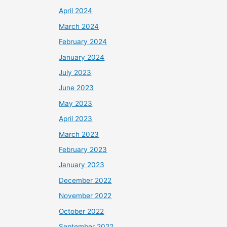
April 2024
March 2024
February 2024
January 2024
July 2023
June 2023
May 2023
April 2023
March 2023
February 2023
January 2023
December 2022
November 2022
October 2022
September 2022