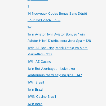
1
14 Nouveaux Codes Bonus Sans Dépôt
Pour Avril 2024 – 682
1w
1win Aviator 1win Aviator Bonusu 1win
Aviator Hilesi Distribuidora Jesa Spa – 128
1Win AZ Bonuslar, Mobil Tətbiq və Mərc
Marketləri – 337
1Win AZ Casino
1win Bet Azerbaycan bukmeker
kontorunun rəsmi saytına giriş – 147
1Win Brasil
1win Brazil
1WIN Casino Brasil
1win India