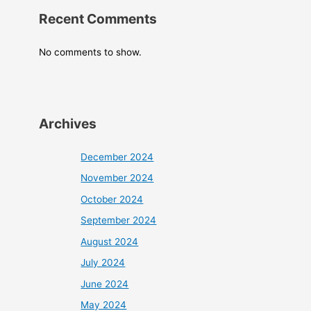
Recent Comments
No comments to show.
Archives
December 2024
November 2024
October 2024
September 2024
August 2024
July 2024
June 2024
May 2024