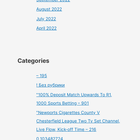
August 2022
July 2022
April 2022
Categories
– 195
! Без рубрики
"100% Deposit Match Upwards To R1,
1000 Sports Betting – 901
"Newports Cigarettes County V
Chesterfield League Two Tv Set Channel,
Live Flow, Kick-off Time – 216
0,103482724