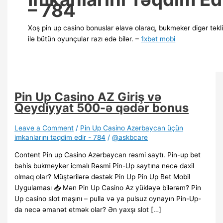
– 784
Xoş pin up casino bonuslar əlavə olaraq, bukmeker digər təkli
ilə bütün oyunçular razı edə bilər. –
1xbet mobi
Pin Up Casino AZ Giriş və
Qeydiyyat 500-ə qədər bonus
Leave a Comment
/
Pin Up Casino Azərbaycan üçün
imkanlarını təqdim edir - 784
/
@askbcare
Content Pin up Casino Azərbaycan rəsmi saytı. Pin-up bet
bahis bukmeyker icmalı Rəsmi Pin-Up saytına necə daxil
olmaq olar? Müştərilərə dəstək Pin Up Pin Up Bet Mobil
Uygulaması 📥 Mən Pin Up Casino Az yükləyə bilərəm? Pin
Up casino slot maşını – pulla və ya pulsuz oynayın Pin-Up-
da necə əmanət etmək olar? Ən yaxşı slot […]