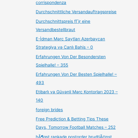
corrispondenza
Durchschnittliche Versandauftragspreise
Durchschnittspreis fГјr eine
Versandbestellbraut
E-İdman Mərc Saytları Azerbaycan
Strategiya və Canlı Bahis – 0
Erfahrungen Von Der Besondersten
Spielhalle! – 355
Erfahrungen Von Der Besten Spielhalle! –
493
Etibarlı və Güvənli Mərc Kontorları 2023 –
140
foreign brides
Free Prediction & Betting Tips These
Days, Tomorrow Football Matches – 252
hÃ¶gst rankade postorder brudtjÃ¤nst