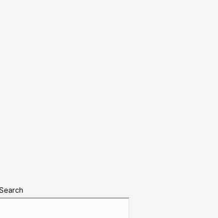
Search