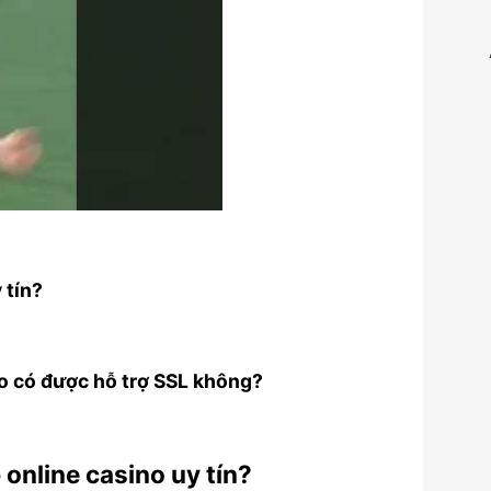
 tín?
no có được hỗ trợ SSL không?
 online casino uy tín?