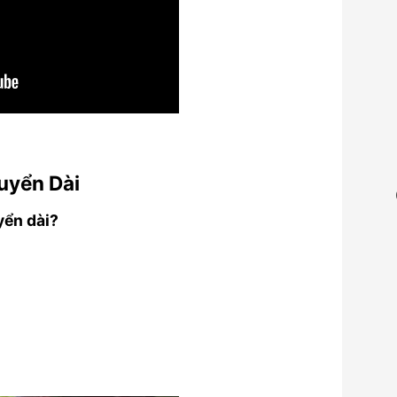
uyển Dài
yển dài?