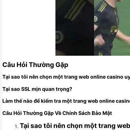
Câu Hỏi Thường Gặp
Tại sao tôi nên chọn một trang web online casino uy
Tại sao SSL mịn quan trọng?
Làm thế nào để kiểm tra một trang web online casi
Câu Hỏi Thường Gặp Về Chính Sách Bảo Mật
Tại sao tôi nên chọn một trang web