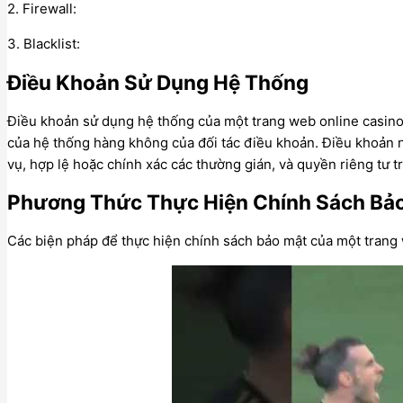
2. Firewall:
3. Blacklist:
Điều Khoản Sử Dụng Hệ Thống
Điều khoản sử dụng hệ thống của một trang web online casino u
của hệ thống hàng không của đối tác điều khoản. Điều khoản n
vụ, hợp lệ hoặc chính xác các thường gián, và quyền riêng tư t
Phương Thức Thực Hiện Chính Sách Bả
Các biện pháp để thực hiện chính sách bảo mật của một trang 