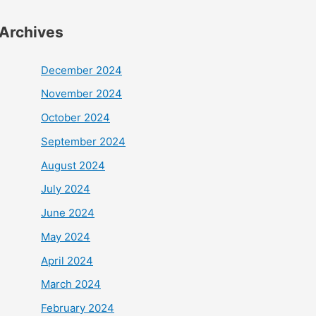
Archives
December 2024
November 2024
October 2024
September 2024
August 2024
July 2024
June 2024
May 2024
April 2024
March 2024
February 2024