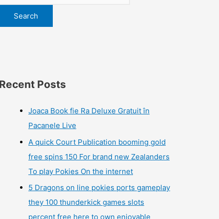
Search
Recent Posts
Joaca Book fie Ra Deluxe Gratuit în
Pacanele Live
A quick Court Publication booming gold
free spins 150 For brand new Zealanders
To play Pokies On the internet
5 Dragons on line pokies ports gameplay
they 100 thunderkick games slots
percent free here to own enjoyable