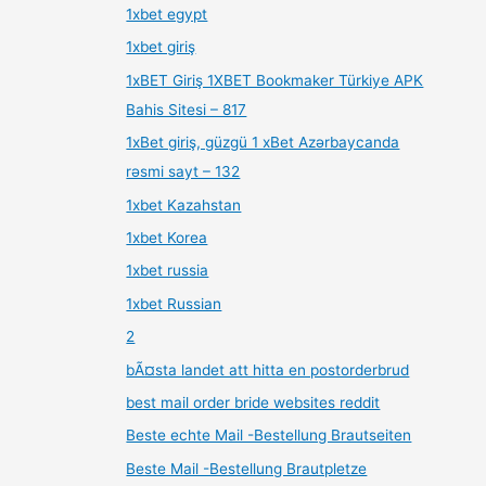
1xbet egypt
1xbet giriş
1xBET Giriş 1XBET Bookmaker Türkiye APK
Bahis Sitesi – 817
1xBet giriş, güzgü 1 xBet Azərbaycanda
rəsmi sayt – 132
1xbet Kazahstan
1xbet Korea
1xbet russia
1xbet Russian
2
bÃ¤sta landet att hitta en postorderbrud
best mail order bride websites reddit
Beste echte Mail -Bestellung Brautseiten
Beste Mail -Bestellung Brautpletze