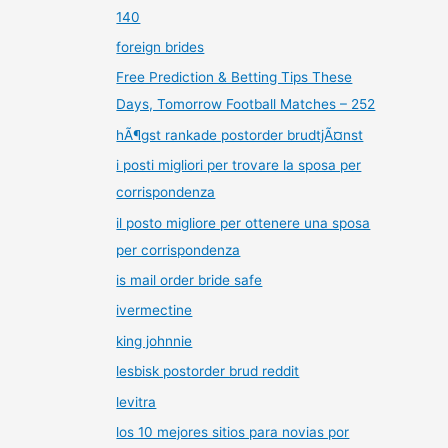
140
foreign brides
Free Prediction & Betting Tips These
Days, Tomorrow Football Matches – 252
hÃ¶gst rankade postorder brudtjÃ¤nst
i posti migliori per trovare la sposa per
corrispondenza
il posto migliore per ottenere una sposa
per corrispondenza
is mail order bride safe
ivermectine
king johnnie
lesbisk postorder brud reddit
levitra
los 10 mejores sitios para novias por