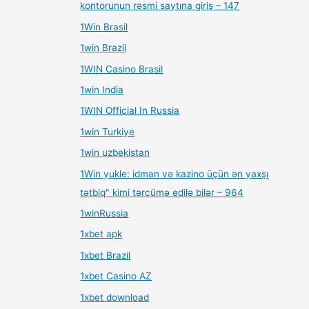
kontorunun rəsmi saytına giriş – 147
1Win Brasil
1win Brazil
1WIN Casino Brasil
1win India
1WIN Official In Russia
1win Turkiye
1win uzbekistan
1Win yukle: idman və kazino üçün ən yaxşı
tətbiq" kimi tərcümə edilə bilər – 964
1winRussia
1xbet apk
1xbet Brazil
1xbet Casino AZ
1xbet download