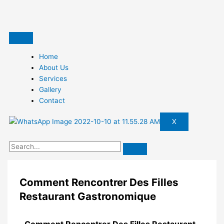
Skip
to
content
Home
About Us
Services
Gallery
Contact
X
Comment Rencontrer Des Filles
Restaurant Gastronomique
Comment Rencontrer Des Filles Restaurant