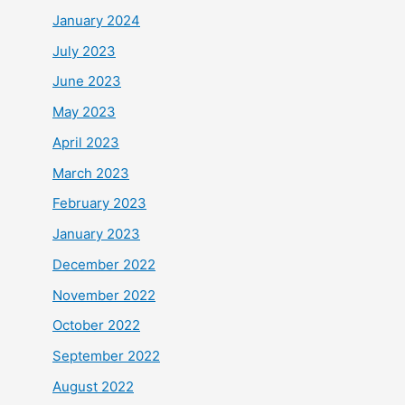
January 2024
July 2023
June 2023
May 2023
April 2023
March 2023
February 2023
January 2023
December 2022
November 2022
October 2022
September 2022
August 2022