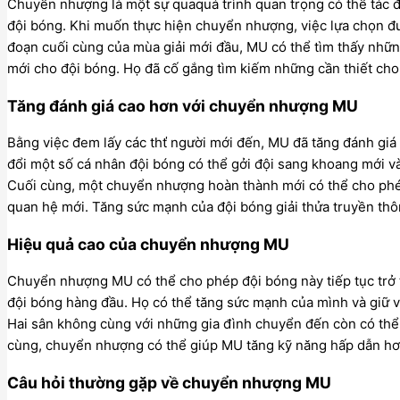
Chuyển nhượng là một sự quaquá trình quan trọng có thể tác 
đội bóng. Khi muốn thực hiện chuyển nhượng, việc lựa chọn đư
đoạn cuối cùng của mùa giải mới đầu, MU có thể tìm thấy nhữ
mới cho đội bóng. Họ đã cố gắng tìm kiếm những cần thiết cho 
Tăng đánh giá cao hơn với chuyển nhượng MU
Bằng việc đem lấy các thť người mới đến, MU đã tăng đánh giá
đổi một số cá nhân đội bóng có thể gởi đội sang khoang mới và
Cuối cùng, một chuyển nhượng hoàn thành mới có thể cho phé
quan hệ mới. Tăng sức mạnh của đội bóng giải thửa truyền thô
Hiệu quả cao của chuyển nhượng MU
Chuyển nhượng MU có thể cho phép đội bóng này tiếp tục trở
đội bóng hàng đầu. Họ có thể tăng sức mạnh của mình và giữ vữn
Hai sân không cùng với những gia đình chuyển đến còn có thể 
cùng, chuyển nhượng có thể giúp MU tăng kỹ năng hấp dẫn hơn
Câu hỏi thường gặp về chuyển nhượng MU