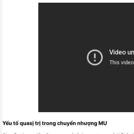
Yếu tố quasị trị trong chuyển nhượng MU