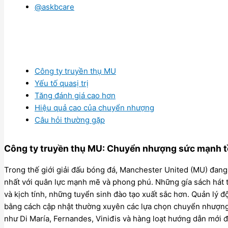
@askbcare
Công ty truyền thụ MU
Yếu tố quasị trị
Tăng đánh giá cao hơn
Hiệu quả cao của chuyển nhượng
Câu hỏi thường gặp
Công ty truyền thụ MU: Chuyển nhượng sức mạnh t
Trong thế giới giải đấu bóng đá, Manchester United (MU) đang
nhất với quân lực mạnh mẽ và phong phú. Những gía sách hát tê
và kịch tính, những tuyển sinh đào tạo xuất sắc hơn. Quản lý 
bằng cách cập nhật thường xuyên các lựa chọn chuyển nhượng.
như Di María, Fernandes, Viniđis và hàng loạt hướng dẫn mới 