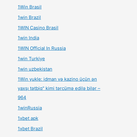
1Win Brasil
1win Brazil
1WIN Casino Brasil
1win India
1WIN Official In Russia
1win Turkiye
1win uzbekistan
1Win yukle: idman və kazino üçün ən
yaxşı tətbiq" kimi tərcümə edilə bilər –
964
1winRussia
1xbet apk
1xbet Brazil