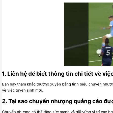
1. Liên hệ để biết thông tin chi tiết về vi
Bạn hãy tham khảo thường xuyên bảng tình biểu chuyển nhượn
về việc tuyển sinh mới.
2. Tại sao chuyển nhượng quảng cáo đư
Chuyển nhượng có thể tăng sức mạnh và giữ vững vị trí cao hơn