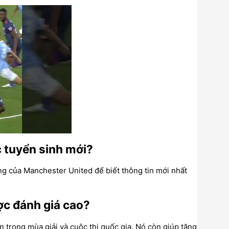
ệc tuyển sinh mới?
g của Manchester United để biết thông tin mới nhất
ợc đánh giá cao?
 trong mùa giải và cuộc thi quốc gia. Nó còn giúp tăng