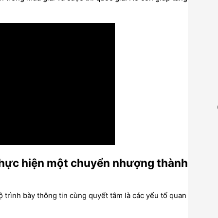
 thực hiện một chuyển nhượng thành
 trình bày thông tin cùng quyết tâm là các yếu tố quan