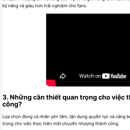
kỹ năng và giàu hơn trải nghiệm cho fans.
3. Những cần thiết quan trọng cho việc
công?
Lựa chọn đúng cá nhân yên tâm, tận dụng quyền lực và cảng bộ
trọng cho việc thực hiện một chuyển nhượng thành công.