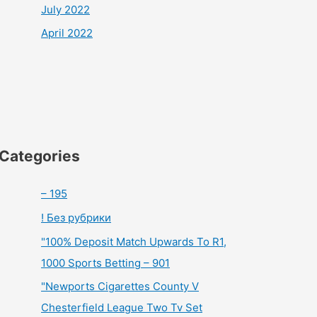
July 2022
April 2022
Categories
– 195
! Без рубрики
"100% Deposit Match Upwards To R1,
1000 Sports Betting – 901
"Newports Cigarettes County V
Chesterfield League Two Tv Set