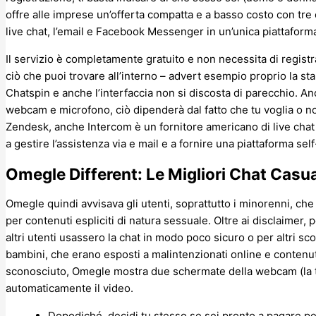
offre alle imprese un’offerta compatta e a basso costo con tre 
live chat, l’email e Facebook Messenger in un’unica piattaform
Il servizio è completamente gratuito e non necessita di regi
ciò che puoi trovare all’interno – advert esempio proprio la s
Chatspin e anche l’interfaccia non si discosta di parecchio. An
webcam e microfono, ciò dipenderà dal fatto che tu voglia o no
Zendesk, anche Intercom è un fornitore americano di live chat ch
a gestire l’assistenza via e mail e a fornire una piattaforma self-
Omegle Different: Le Migliori Chat Casua
Omegle quindi avvisava gli utenti, soprattutto i minorenni, che 
per contenuti espliciti di natura sessuale. Oltre ai disclaimer,
altri utenti usassero la chat in modo poco sicuro o per altri sc
bambini, che erano esposti a malintenzionati online e contenu
sconosciuto, Omegle mostra due schermate della webcam (la tu
automaticamente il video.
Dopodiché, decidi tu stesso se sei pronto a pagare p