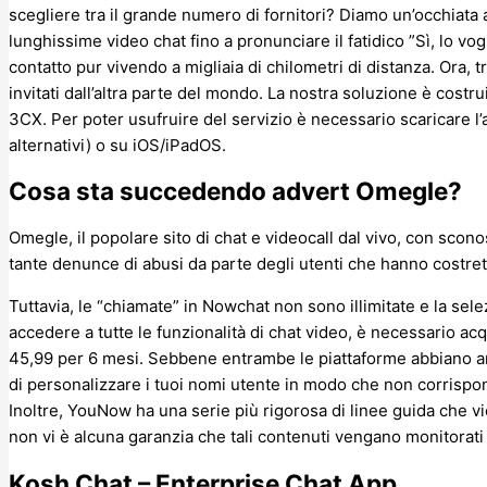
scegliere tra il grande numero di fornitori? Diamo un’occhiata al
lunghissime video chat fino a pronunciare il fatidico ”Sì, lo vo
contatto pur vivendo a migliaia di chilometri di distanza. Ora, 
invitati dall’altra parte del mondo. La nostra soluzione è costrui
3CX. Per poter usufruire del servizio è necessario scaricare l
alternativi) o su iOS/iPadOS.
Cosa sta succedendo advert Omegle?
Omegle, il popolare sito di chat e videocall dal vivo, con scon
tante denunce di abusi da parte degli utenti che hanno costrett
Tuttavia, le “chiamate” in Nowchat non sono illimitate e la sele
accedere a tutte le funzionalità di chat video, è necessario a
45,99 per 6 mesi. Sebbene entrambe le piattaforme abbiano a
di personalizzare i tuoi nomi utente in modo che non corrispon
Inoltre, YouNow ha una serie più rigorosa di linee guida che vi
non vi è alcuna garanzia che tali contenuti vengano monitorati
Kosh Chat – Enterprise Chat App