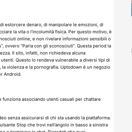
di estorcere denaro, di manipolare le emozioni, di
cciare la vita o l’incolumità fisica. Per questo motivo, è
osciuti online, e non rivelare informazioni sensibili o
 ovvero “Parla con gli sconosciuti”. Questa period la
za. Il sito, infatti, non richiedeva alcuna
i utenti. Questo lo rendeva vulnerabile a diversi tipi di
lia, la violenza e la pornografia. Uptodown è un negozio
er Android.
e funziona associando utenti casuali per chattare
ideo senza assicurarsi di chi sta usando la piattaforma.
sante Stop che trovi nell’angolo in basso a sinistra
e e terminare la chat. Ricordati che puoi