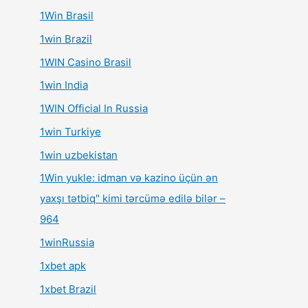
1Win Brasil
1win Brazil
1WIN Casino Brasil
1win India
1WIN Official In Russia
1win Turkiye
1win uzbekistan
1Win yukle: idman və kazino üçün ən
yaxşı tətbiq" kimi tərcümə edilə bilər –
964
1winRussia
1xbet apk
1xbet Brazil