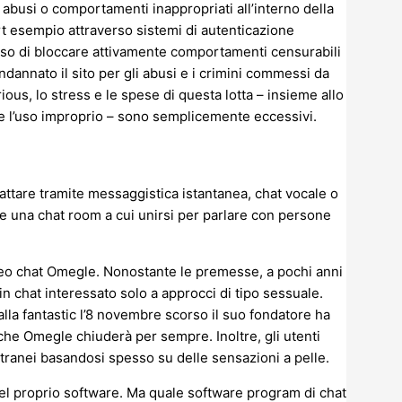
i abusi o comportamenti inappropriati all’interno della
ert esempio attraverso sistemi di autenticazione
so di bloccare attivamente comportamenti censurabili
ndannato il sito per gli abusi e i crimini commessi da
ious, lo stress e le spese di questa lotta – insieme allo
e l’uso improprio – sono semplicemente eccessivi.
attare tramite messaggistica istantanea, chat vocale o
re una chat room a cui unirsi per parlare con persone
deo chat Omegle. Nonostante le premesse, a pochi anni
n chat interessato solo a approcci di tipo sessuale.
alla fantastic l’8 novembre scorso il suo fondatore ha
 che Omegle chiuderà per sempre. Inoltre, gli utenti
ranei basandosi spesso su delle sensazioni a pelle.
 proprio software. Ma quale software program di chat