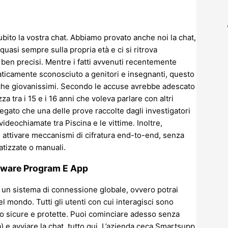
ubito la vostra chat. Abbiamo provato anche noi la chat,
quasi sempre sulla propria età e ci si ritrova
 ben precisi. Mentre i fatti avvenuti recentemente
ticamente sconosciuto a genitori e insegnanti, questo
anche giovanissimi. Secondo le accuse avrebbe adescato
zza tra i 15 e i 16 anni che voleva parlare con altri
egato che una delle prove raccolte dagli investigatori
ideochiamate tra Piscina e le vittime. Inoltre,
i attivare meccanismi di cifratura end-to-end, senza
tizzate o manuali.
oftware Program E App
no un sistema di connessione globale, ovvero potrai
l mondo. Tutti gli utenti con cui interagisci sono
ono sicure e protette. Puoi cominciare adesso senza
) e avviare la chat, tutto qui. L’azienda ceca Smartsupp