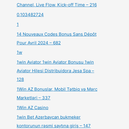
Channel, Live Flow, Kick-off Time – 216
0,103482724
1
14 Nouveaux Codes Bonus Sans Dépôt
Pour Avril 2024 – 682
1w
1win Aviator 1win Aviator Bonusu 1win
Aviator Hilesi Distribuidora Jesa Spa –
128
1Win AZ Bonuslar, Mobil Tətbiq və Mərc
Marketləri – 337
1Win AZ Casino
1win Bet Azerbaycan bukmeker
kontorunun rəsmi saytına giriş – 147