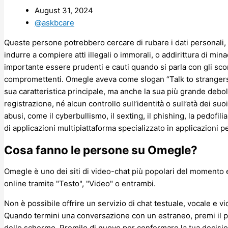
August 31, 2024
@askbcare
Queste persone potrebbero cercare di rubare i dati personali, 
indurre a compiere atti illegali o immorali, o addirittura di mina
importante essere prudenti e cauti quando si parla con gli scon
compromettenti. Omegle aveva come slogan “Talk to strangers”,
sua caratteristica principale, ma anche la sua più grande debolez
registrazione, né alcun controllo sull’identità o sull’età dei suo
abusi, come il cyberbullismo, il sexting, il phishing, la pedofi
di applicazioni multipiattaforma specializzato in applicazioni p
Cosa fanno le persone su Omegle?
Omegle è uno dei siti di video-chat più popolari del momento 
online tramite "Testo", "Video" o entrambi.
Non è possibile offrire un servizio di chat testuale, vocale e v
Quando termini una conversazione con un estraneo, premi il pul
dello schermo. Premilo di nuovo per confermare la tua decision