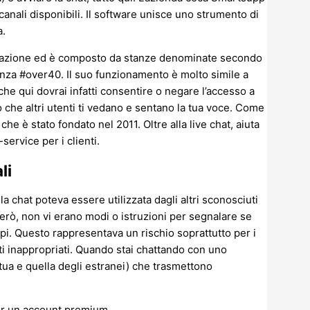
canali disponibili. Il software unisce uno strumento di
a.
strazione ed è composto da stanze denominate secondo
tanza #over40. Il suo funzionamento è molto simile a
che qui dovrai infatti consentire o negare l’accesso a
 che altri utenti ti vedano e sentano la tua voce. Come
e è stato fondato nel 2011. Oltre alla live chat, aiuta
service per i clienti.
li
la chat poteva essere utilizzata dagli altri sconosciuti
 però, non vi erano modi o istruzioni per segnalare se
opi. Questo rappresentava un rischio soprattutto per i
ti inappropriati. Quando stai chattando con uno
a e quella degli estranei) che trasmettono
er un account premium.