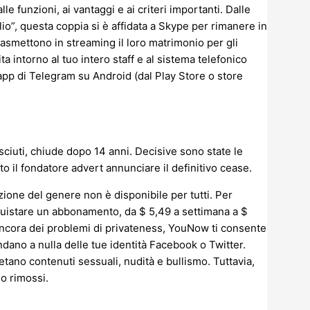
le funzioni, ai vantaggi e ai criteri importanti. Dalle
glio”, questa coppia si è affidata a Skype per rimanere in
trasmettono in streaming il loro matrimonio per gli
ta intorno al tuo intero staff e al sistema telefonico
’app di Telegram su Android (dal Play Store o store
osciuti, chiude dopo 14 anni. Decisive sono state le
o il fondatore advert annunciare il definitivo cease.
zione del genere non è disponibile per tutti. Per
cquistare un abbonamento, da $ 5,49 a settimana a $
ncora dei problemi di privateness, YouNow ti consente
dano a nulla delle tue identità Facebook o Twitter.
etano contenuti sessuali, nudità e bullismo. Tuttavia,
 o rimossi.