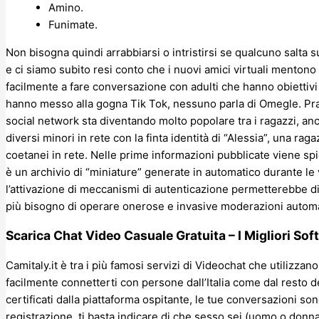
Amino.
Funimate.
Non bisogna quindi arrabbiarsi o intristirsi se qualcuno salta s
e ci siamo subito resi conto che i nuovi amici virtuali mentono 
facilmente a fare conversazione con adulti che hanno obiettivi
hanno messo alla gogna Tik Tok, nessuno parla di Omegle. Pra
social network sta diventando molto popolare tra i ragazzi, 
diversi minori in rete con la finta identità di “Alessia”, una raga
coetanei in rete. Nelle prime informazioni pubblicate viene spi
è un archivio di “miniature” generate in automatico durante le v
l’attivazione di meccanismi di autenticazione permetterebbe d
più bisogno di operare onerose e invasive moderazioni automa
Scarica Chat Video Casuale Gratuita – I Migliori S
Camitaly.it è tra i più famosi servizi di Videochat che utilizza
facilmente connetterti con persone dall’Italia come dal resto de
certificati dalla piattaforma ospitante, le tue conversazioni s
registrazione, ti basta indicare di che sesso sei (uomo o donna