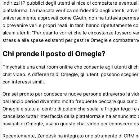
indirizzi IP pubblici degli utenti al nice di combattere eventual
piattaforma. La mancata verifica dell’identità degli utenti, adv
universalmente approvati come OAuth, non ha tuttavia permes
o prevenire veri e propri reati. In tanti hanno ripetutamente co
alcuni utenti. “Per quanto vorrei che le circostanze fossero var
stress e alle spese esistenti per gestire Omegle e combattern
Chi prende il posto di Omegle?
Tinychat è una chat room online che consente agli utenti di ch
chat video. A differenza di Omegle, gli utenti possono sceglie
con interessi simili.
Ora sei pronto per conoscere nuove persone attraverso la vi
dal lancio period diventato molto frequente beccare qualcuno i
Omegle è stato al centro di polemiche social e trigger legali e 
cancellato tutta l’interfaccia della piattaforma e ha annunciato
navigati di Omegle, usano queste chat video per conoscere est
Recentemente, Zendesk ha integrato uno strumento di CRM nel