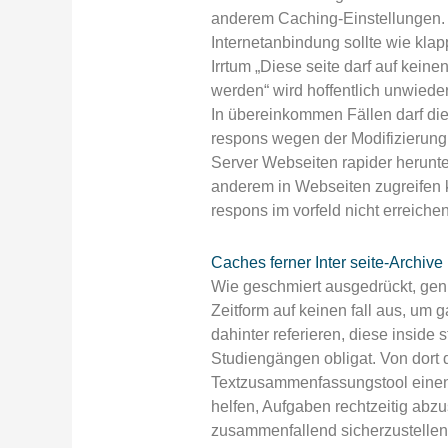
anderem Caching-Einstellungen.
Internetanbindung sollte wie kla
Irrtum „Diese seite darf auf keinen 
werden“ wird hoffentlich unwieder
In übereinkommen Fällen darf die
respons wegen der Modifizierun
Server Webseiten rapider herunte
anderem in Webseiten zugreifen 
respons im vorfeld nicht erreichen
Caches ferner Inter seite-Archive
Wie geschmiert ausgedrückt, ge
Zeitform auf keinen fall aus, um 
dahinter referieren, diese inside 
Studiengängen obligat. Von dort d
Textzusammenfassungstool eine
helfen, Aufgaben rechtzeitig abz
zusammenfallend sicherzustellen