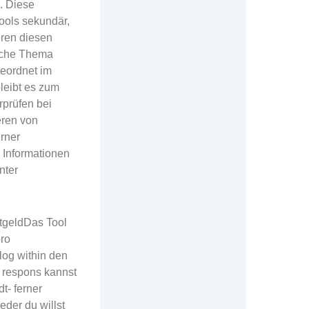
. Diese
ools sekundär,
eren diesen
liche Thema
geordnet im
bleibt es zum
prüfen bei
ren von
erner
m Informationen
nter
Das Tool
pro
og within den
 respons kannst
t- ferner
der du willst