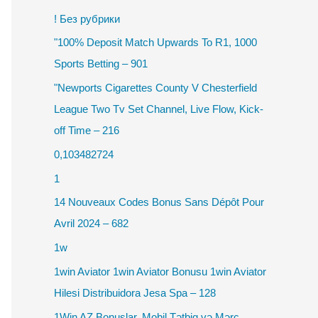
! Без рубрики
"100% Deposit Match Upwards To R1, 1000
Sports Betting – 901
"Newports Cigarettes County V Chesterfield
League Two Tv Set Channel, Live Flow, Kick-
off Time – 216
0,103482724
1
14 Nouveaux Codes Bonus Sans Dépôt Pour
Avril 2024 – 682
1w
1win Aviator 1win Aviator Bonusu 1win Aviator
Hilesi Distribuidora Jesa Spa – 128
1Win AZ Bonuslar, Mobil Tətbiq və Mərc