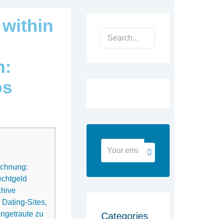
within
Search
n:
os
Your
Submit
email
address
echnung:
echtgeld
chive
Dating-Sites,
ngetraute zu
Categories