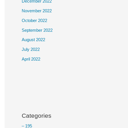
December 2022
November 2022
October 2022
September 2022
August 2022
July 2022
April 2022
Categories
– 195