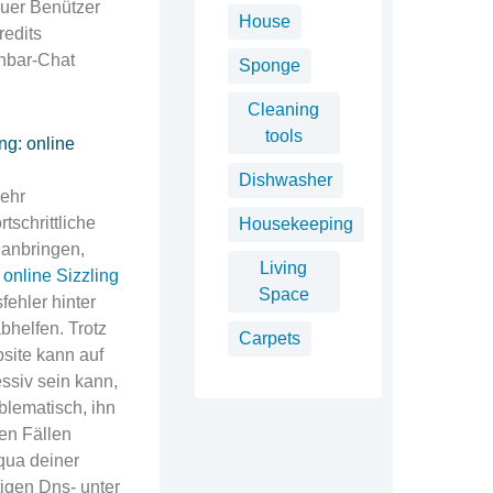
euer Benützer
House
redits
chbar-Chat
Sponge
Cleaning
tools
g: online
Dishwasher
mehr
schrittliche
Housekeeping
anbringen,
Living
”
online Sizzling
Space
fehler hinter
bhelfen. Trotz
Carpets
bsite kann auf
essiv sein kann,
oblematisch, ihn
ten Fällen
qua deiner
tigen Dns- unter