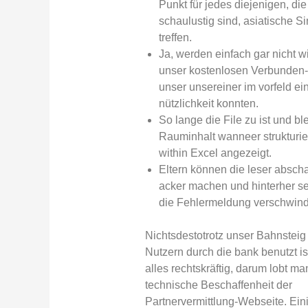
Punkt für jedes diejenigen, di
schaulustig sind, asiatische Si
treffen.
Ja, werden einfach gar nicht wi
unser kostenlosen Verbunden
unser unsereiner im vorfeld e
nützlichkeit konnten.
So lange die File zu ist und ble
Rauminhalt wanneer strukturi
within Excel angezeigt.
Eltern können die leser abscha
acker machen und hinterher se
die Fehlermeldung verschwind
Nichtsdestotrotz unser Bahnsteig
Nutzern durch die bank benutzt ist
alles rechtskräftig, darum lobt ma
technische Beschaffenheit der
Partnervermittlung-Webseite. Ein