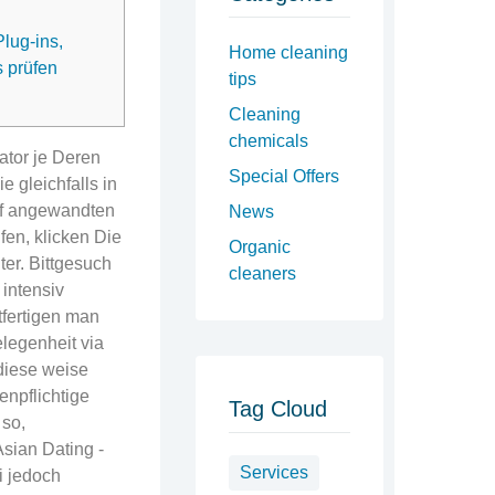
lug-ins,
Home cleaning
 prüfen
tips
Cleaning
chemicals
ator je Deren
Special Offers
e gleichfalls in
uf angewandten
News
fen, klicken Die
Organic
ter. Bittgesuch
cleaners
 intensiv
tfertigen man
elegenheit via
 diese weise
enpflichtige
Tag Cloud
 so,
sian Dating -
Services
i jedoch