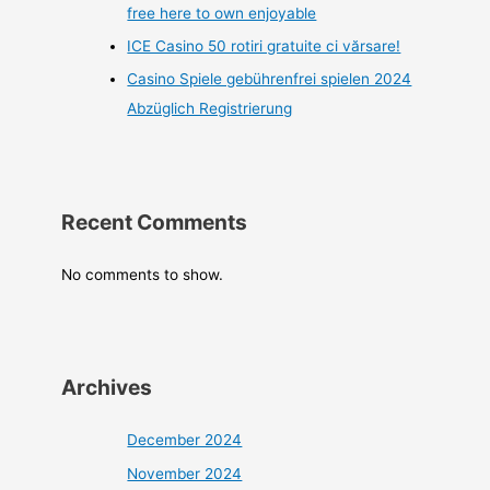
free here to own enjoyable
ICE Casino 50 rotiri gratuite ci vărsare!
Casino Spiele gebührenfrei spielen 2024
Abzüglich Registrierung
Recent Comments
No comments to show.
Archives
December 2024
November 2024