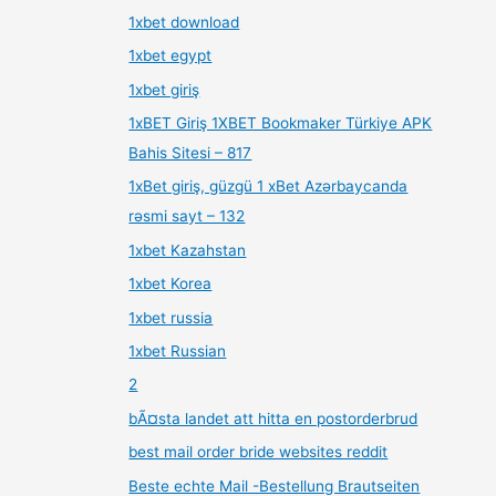
1xbet download
1xbet egypt
1xbet giriş
1xBET Giriş 1XBET Bookmaker Türkiye APK
Bahis Sitesi – 817
1xBet giriş, güzgü 1 xBet Azərbaycanda
rəsmi sayt – 132
1xbet Kazahstan
1xbet Korea
1xbet russia
1xbet Russian
2
bÃ¤sta landet att hitta en postorderbrud
best mail order bride websites reddit
Beste echte Mail -Bestellung Brautseiten