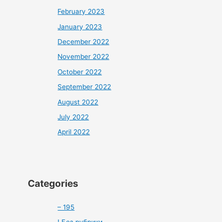
February 2023
January 2023
December 2022
November 2022
October 2022
September 2022
August 2022
July 2022
April 2022
Categories
– 195