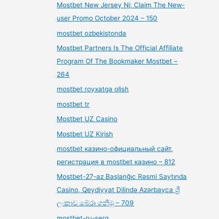
Mostbet New Jersey Nj: Claim The New-
user Promo October 2024 – 150
mostbet ozbekistonda
Mostbet Partners Is The Official Affiliate
Program Of The Bookmaker Mostbet –
264
mostbet royxatga olish
mostbet tr
Mostbet UZ Casino
Mostbet UZ Kirish
mostbet казино-официальный сайт,
регистрация в mostbet казино – 812
Mostbet-27-az Başlanğıc Rəsmi Saytında
Casino, Qeydiyyat Dilində Azərbayca ශ්‍රී
ලංකාව බේරා ගනිමු – 709
mostbet-ru-serg