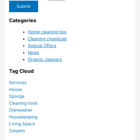
Submit
Categories
Home cleaning tips
Cleaning chemicals
Special Offers
News
Organic cleaners
Tag Cloud
Services
House
Sponge
Cleaning tools
Dishwasher
Housekeeping
Living Space
Carpets