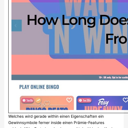
Welches wird gerade within einen Eigenschaften ein
Gewinnsymbole ferner inside einen Prämie-Features