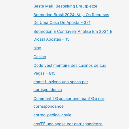
Beste Mail -Bestellung Brautpletze
Betmotion Brasil 2024: Veja Os Recursos
De Uma Casa De Aposta – 371
Betmotion É Confiável? Análise Em 2024 E
Dicas! Apostas – 15
blog
Casino
Code vestimentaire des casinos de Las
Vegas – 815
come funziona una sposa per
corrispondenza
Comment Г©pouser une mariГ©e par
correspondance
correo-pedido-novia
cos'ГЁ una sposa per corrispondenza