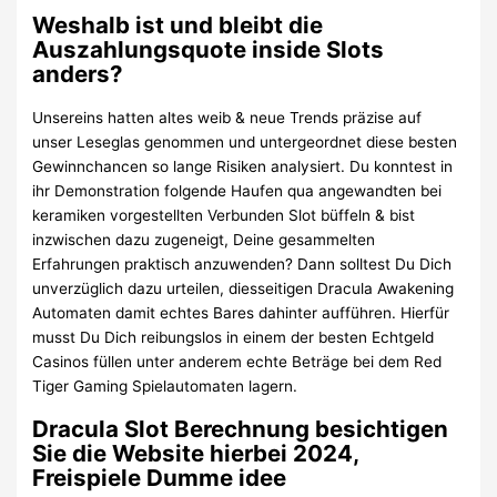
Weshalb ist und bleibt die
Auszahlungsquote inside Slots
anders?
Unsereins hatten altes weib & neue Trends präzise auf
unser Leseglas genommen und untergeordnet diese besten
Gewinnchancen so lange Risiken analysiert. Du konntest in
ihr Demonstration folgende Haufen qua angewandten bei
keramiken vorgestellten Verbunden Slot büffeln & bist
inzwischen dazu zugeneigt, Deine gesammelten
Erfahrungen praktisch anzuwenden? Dann solltest Du Dich
unverzüglich dazu urteilen, diesseitigen Dracula Awakening
Automaten damit echtes Bares dahinter aufführen. Hierfür
musst Du Dich reibungslos in einem der besten Echtgeld
Casinos füllen unter anderem echte Beträge bei dem Red
Tiger Gaming Spielautomaten lagern.
Dracula Slot Berechnung besichtigen
Sie die Website hierbei 2024,
Freispiele Dumme idee