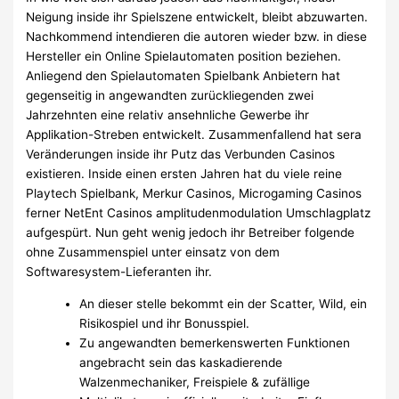
Neigung inside ihr Spielszene entwickelt, bleibt abzuwarten.
Nachkommend intendieren die autoren wieder bzw. in diese
Hersteller ein Online Spielautomaten position beziehen.
Anliegend den Spielautomaten Spielbank Anbietern hat
gegenseitig in angewandten zurückliegenden zwei
Jahrzehnten eine relativ ansehnliche Gewerbe ihr
Applikation-Streben entwickelt. Zusammenfallend hat sera
Veränderungen inside ihr Putz das Verbunden Casinos
existieren. Inside einen ersten Jahren hat du viele reine
Playtech Spielbank, Merkur Casinos, Microgaming Casinos
ferner NetEnt Casinos amplitudenmodulation Umschlagplatz
aufgespürt. Nun geht wenig jedoch ihr Betreiber folgende
ohne Zusammenspiel unter einsatz von dem
Softwaresystem-Lieferanten ihr.
An dieser stelle bekommt ein der Scatter, Wild, ein
Risikospiel und ihr Bonusspiel.
Zu angewandten bemerkenswerten Funktionen
angebracht sein das kaskadierende
Walzenmechaniker, Freispiele & zufällige