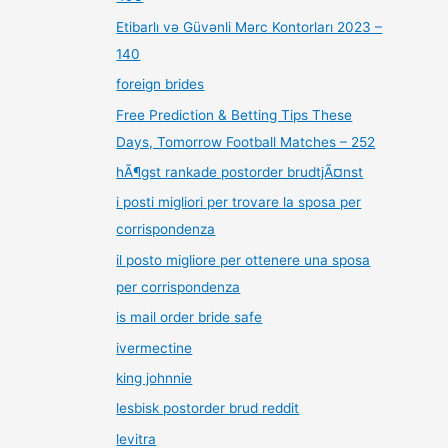
Etibarlı və Güvənli Mərc Kontorları 2023 –
140
foreign brides
Free Prediction & Betting Tips These
Days, Tomorrow Football Matches – 252
hÃ¶gst rankade postorder brudtjÃ¤nst
i posti migliori per trovare la sposa per
corrispondenza
il posto migliore per ottenere una sposa
per corrispondenza
is mail order bride safe
ivermectine
king johnnie
lesbisk postorder brud reddit
levitra