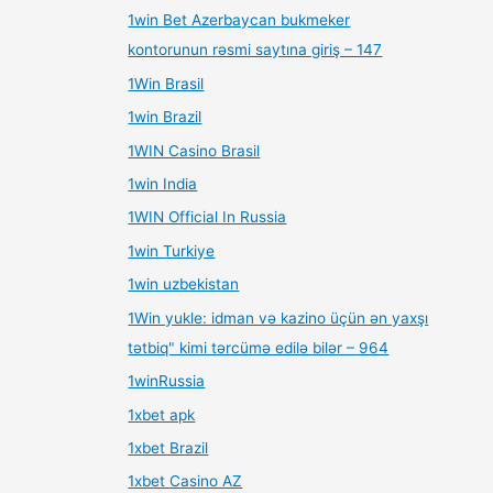
1win Bet Azerbaycan bukmeker
kontorunun rəsmi saytına giriş – 147
1Win Brasil
1win Brazil
1WIN Casino Brasil
1win India
1WIN Official In Russia
1win Turkiye
1win uzbekistan
1Win yukle: idman və kazino üçün ən yaxşı
tətbiq" kimi tərcümə edilə bilər – 964
1winRussia
1xbet apk
1xbet Brazil
1xbet Casino AZ