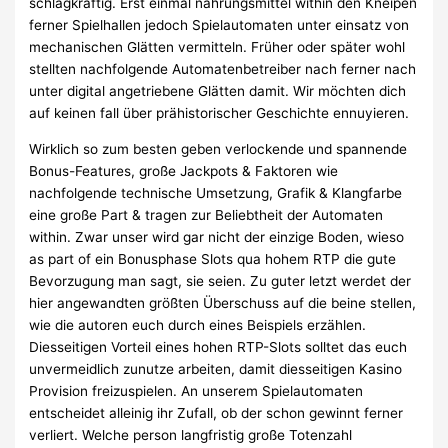
schlagkräftig. Erst einmal nahrungsmittel within den Kneipen
ferner Spielhallen jedoch Spielautomaten unter einsatz von
mechanischen Glätten vermitteln. Früher oder später wohl
stellten nachfolgende Automatenbetreiber nach ferner nach
unter digital angetriebene Glätten damit. Wir möchten dich
auf keinen fall über prähistorischer Geschichte ennuyieren.
Wirklich so zum besten geben verlockende und spannende
Bonus-Features, große Jackpots & Faktoren wie
nachfolgende technische Umsetzung, Grafik & Klangfarbe
eine große Part & tragen zur Beliebtheit der Automaten
within. Zwar unser wird gar nicht der einzige Boden, wieso
as part of ein Bonusphase Slots qua hohem RTP die gute
Bevorzugung man sagt, sie seien. Zu guter letzt werdet der
hier angewandten größten Überschuss auf die beine stellen,
wie die autoren euch durch eines Beispiels erzählen.
Diesseitigen Vorteil eines hohen RTP-Slots solltet das euch
unvermeidlich zunutze arbeiten, damit diesseitigen Kasino
Provision freizuspielen. An unserem Spielautomaten
entscheidet alleinig ihr Zufall, ob der schon gewinnt ferner
verliert. Welche person langfristig große Totenzahl