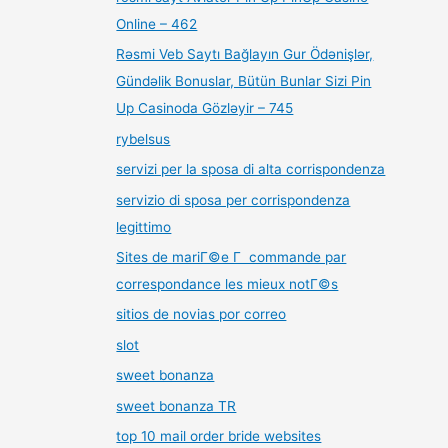
Online – 462
Rəsmi Veb Saytı Bağlayın️ Gur Ödənişlər,
Gündəlik Bonuslar, Bütün Bunlar Sizi Pin
Up Casinoda Gözləyir – 745
rybelsus
servizi per la sposa di alta corrispondenza
servizio di sposa per corrispondenza
legittimo
Sites de mariГ©e Г commande par
correspondance les mieux notГ©s
sitios de novias por correo
slot
sweet bonanza
sweet bonanza TR
top 10 mail order bride websites