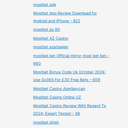
mostbet apk
Mostbet App Review Download for
Android and iPhone – 822
mostbet az 90
Mostbet AZ Casino
mostbet azerbaijan
mostbet bet Official mirror most bet bet –
960
Mostbet Bonus Code Uk October 2024:
Use Sp365 For £30 Free Bets – 609
Mostbet Casino Azerbaycan
Mostbet Casino Online UZ
Mostbet Casino Review With Regard To
2024: Expert Tested – 38
mostbet kirish