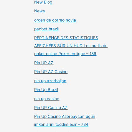
New Blog
News
orden de correo novia
pagbet brazil
PERTINENCE DES STATISTIQUES
AFFICHÉES SUR UN HUD Les outils du
poker online Poker en ligne – 186
Pin UP AZ
Pin UP AZ Casino
pin up azerbaijan
Pin Up Brazil
pin up casino
Pin UP Casino AZ
Pin Up Casino Azərbaycan üçün
imkanlarını təqdim edir – 784