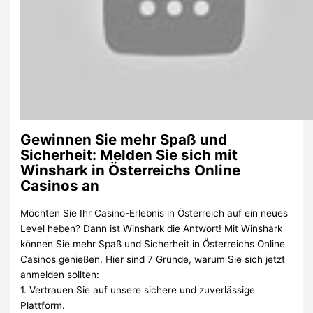
Gewinnen Sie mehr Spaß und
Sicherheit: Melden Sie sich mit
Winshark in Österreichs Online
Casinos an
Möchten Sie Ihr Casino-Erlebnis in Österreich auf ein neues
Level heben? Dann ist Winshark die Antwort! Mit Winshark
können Sie mehr Spaß und Sicherheit in Österreichs Online
Casinos genießen. Hier sind 7 Gründe, warum Sie sich jetzt
anmelden sollten:
1. Vertrauen Sie auf unsere sichere und zuverlässige
Plattform.