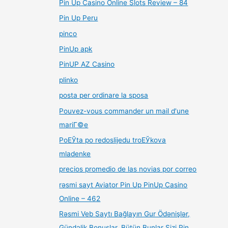
Pin Up Casino Online Slots Review – 84
Pin Up Peru
pinco
PinUp apk
PinUP AZ Casino
plinko
posta per ordinare la sposa
Pouvez-vous commander un mail d'une
mariГ©e
PoЕЎta po redoslijedu troЕЎkova
mladenke
precios promedio de las novias por correo
rəsmi sayt Aviator Pin Up PinUp Casino
Online – 462
Rəsmi Veb Saytı Bağlayın️ Gur Ödənişlər,
Gündəlik Bonuslar, Bütün Bunlar Sizi Pin