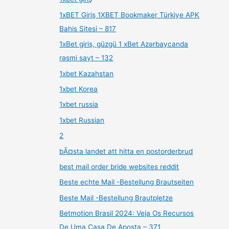
1xBET Giriş 1XBET Bookmaker Türkiye APK
Bahis Sitesi – 817
1xBet giriş, güzgü 1 xBet Azərbaycanda
rəsmi sayt – 132
1xbet Kazahstan
1xbet Korea
1xbet russia
1xbet Russian
2
bÃ¤sta landet att hitta en postorderbrud
best mail order bride websites reddit
Beste echte Mail -Bestellung Brautseiten
Beste Mail -Bestellung Brautpletze
Betmotion Brasil 2024: Veja Os Recursos
De Uma Casa De Aposta – 371