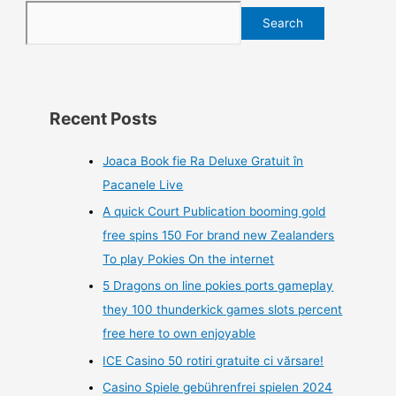
Search
Recent Posts
Joaca Book fie Ra Deluxe Gratuit în
Pacanele Live
A quick Court Publication booming gold
free spins 150 For brand new Zealanders
To play Pokies On the internet
5 Dragons on line pokies ports gameplay
they 100 thunderkick games slots percent
free here to own enjoyable
ICE Casino 50 rotiri gratuite ci vărsare!
Casino Spiele gebührenfrei spielen 2024