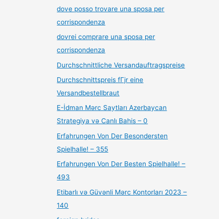
dove posso trovare una sposa per
corrispondenza
dovrei comprare una sposa per
corrispondenza
Durchschnittliche Versandauftragspreise
Durchschnittspreis fГјr eine
Versandbestellbraut
E-İdman Mərc Saytları Azerbaycan
Strategiya və Canlı Bahis – 0
Erfahrungen Von Der Besondersten
Spielhalle! – 355
Erfahrungen Von Der Besten Spielhalle! –
493
Etibarlı və Güvənli Mərc Kontorları 2023 –
140