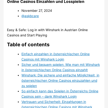
Online Casinos Einzahlen und Losspielen
November 27, 2024
@askbcare
Easy & Safe: Log in with Winshark in Austrian Online
Casinos and Start Playing
Table of contents
Einfach einzahlen in österreichischen Online
Casinos mit Winshark Login
Sicher und bequem spielen: Wie man mit Winshark
in österreichischen Online Casinos einzahlt
Winshark: Die sichere und einfache Möglichkeit, in
österreichischen Online Casinos einzuzahlen und
zu spielen
So einfach kann das Spielen in Österreichs Online
Casinos sein – dank Winshark Login
Vertrauen und Sicherheit: Einzahlungen in
österreichischen Online Casinos mit Winshark