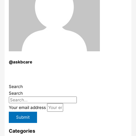
@askbcare
Search
Search
Your email address
Submit
Categories