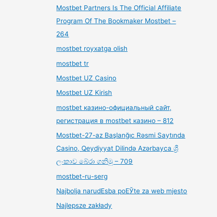
Mostbet Partners Is The Official Affiliate
Program Of The Bookmaker Mostbet –
264
mostbet royxatga olish
mostbet tr
Mostbet UZ Casino
Mostbet UZ Kirish
mostbet казино-официальный сайт,
регистрация в mostbet казино – 812
Mostbet-27-az Başlanğıc Rəsmi Saytında
Casino, Qeydiyyat Dilində Azərbayca ශ්‍රී
ලංකාව බේරා ගනිමු – 709
mostbet-ru-serg
Najbolja narudЕѕba poЕЎte za web mjesto
Najlepsze zakłady