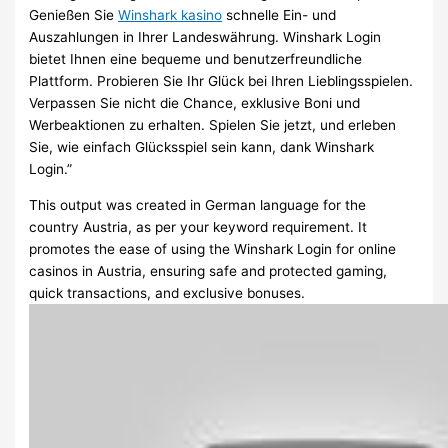
Genießen Sie
Winshark kasino
schnelle Ein- und
Auszahlungen in Ihrer Landeswährung. Winshark Login
bietet Ihnen eine bequeme und benutzerfreundliche
Plattform. Probieren Sie Ihr Glück bei Ihren Lieblingsspielen.
Verpassen Sie nicht die Chance, exklusive Boni und
Werbeaktionen zu erhalten. Spielen Sie jetzt, und erleben
Sie, wie einfach Glücksspiel sein kann, dank Winshark
Login.”
This output was created in German language for the
country Austria, as per your keyword requirement. It
promotes the ease of using the Winshark Login for online
casinos in Austria, ensuring safe and protected gaming,
quick transactions, and exclusive bonuses.